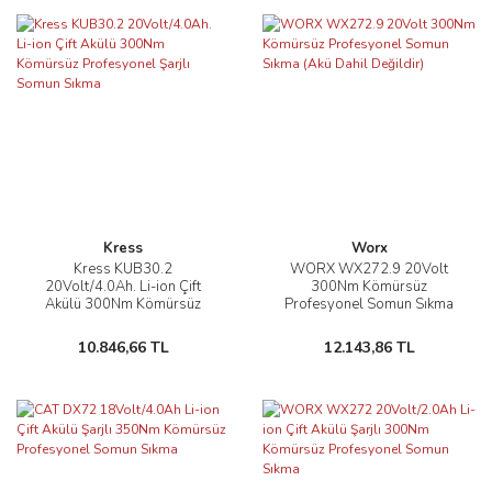
Kress
Worx
Kress KUB30.2
WORX WX272.9 20Volt
20Volt/4.0Ah. Li-ion Çift
300Nm Kömürsüz
Akülü 300Nm Kömürsüz
Profesyonel Somun Sıkma
Profesyonel Şarjlı Somun
(Akü Dahil Değildir)
Sıkma
10.846,66 TL
12.143,86 TL