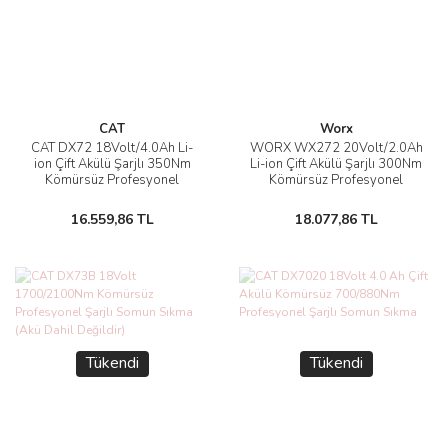
CAT
Worx
CAT DX72 18Volt/4.0Ah Li-
WORX WX272 20Volt/2.0Ah
ion Çift Akülü Şarjlı 350Nm
Li-ion Çift Akülü Şarjlı 300Nm
Kömürsüz Profesyonel
Kömürsüz Profesyonel
Somun Sıkma
Somun Sıkma
16.559,86 TL
18.077,86 TL
Tükendi
Tükendi