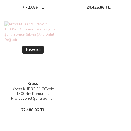
Sıkma (Akü Dahil Değildir)
Sıkma (Akü Dahil Değildir)
7.727,86 TL
24.425,86 TL
Tükendi
Kress
Kress KUB33.91 20Volt
1300Nm Kömürsüz
Profesyonel Şarjlı Somun
Sıkma (Akü Dahil Değildir)
22.486,96 TL