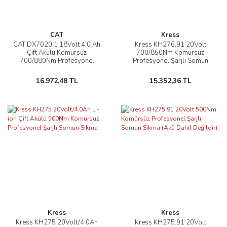
CAT
Kress
CAT DX7020.1 18Volt 4.0 Ah
Kress KH276.91 20Volt
Çift Akülü Kömürsüz
700/850Nm Kömürsüz
700/880Nm Profesyonel
Profesyonel Şarjlı Somun
Şarjlı Somun Sıkma + 10 Adet
Sıkma (Akü Dahil Değildir)
Lokma Ucu
16.972,48 TL
15.352,36 TL
Kress
Kress
Kress KH275 20Volt/4.0Ah
Kress KH275.91 20Volt