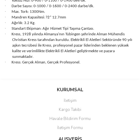
·
Yüksüz Hızı: 0-900 / 0-1100 / 0-1900 dev/dk.
·
Darbe Sayısı: 0-1000 / 0-1600 / 0-2400 darbe/dk.
·
Max. Tork: 1300Nm.
·
Mandren Kapasitesi: ⅟2” 12.7mm
·
Ağırlık: 3.2 Kg.
·
Standart Ekipman: Ağır Hizmet Tipi Taşıma Çantası.
·
Kress, 1928 yılında Almanya’nın Tübingen şehrinde Alman Mühendis
Christian Kress tarafından kuruldu. Elektrikli El Aletleri Sektöründe 90 yılı
aşkın tecrübesi ile Kress, profesyonel pazar liderinden beklenen yüksek
kalite ve verimlilikte Elektrikli El Aletleri geliştirmekte ve pazara
sunmaktadır.
·
Kress: Gerçek Alman, Gerçek Profesyonel.
Bu ürünün fiyat bilgisi, resim, ürün açıklamalarında ve diğer
konularda yetersiz gördüğünüz noktaları öneri formunu kullanarak
Bu ürüne ilk yorumu siz yapın!
KURUMSAL
tarafımıza iletebilirsiniz.
Görüş ve önerileriniz için teşekkür ederiz.
İletişim
Yorum Yaz
Kargo Takibi
Ürün resmi kalitesiz, bozuk veya görüntülenemiyor.
Havale Bildirim Formu
Ürün açıklamasında eksik bilgiler bulunuyor.
İletişim Formu
Ürün bilgilerinde hatalar bulunuyor.
Ürün fiyatı diğer sitelerden daha pahalı.
ALIŞVERİŞ