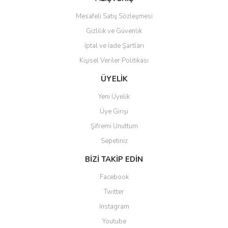
Bu ürüne benzer farklı alternatifler olmalı.
Mesafeli Satış Sözleşmesi
Gizlilik ve Güvenlik
İptal ve İade Şartları
Kişisel Veriler Politikası
Gönder
ÜYELİK
Yeni Üyelik
Üye Girişi
Şifremi Unuttum
Sepetiniz
BİZİ TAKİP EDİN
Facebook
Twitter
Instagram
Youtube