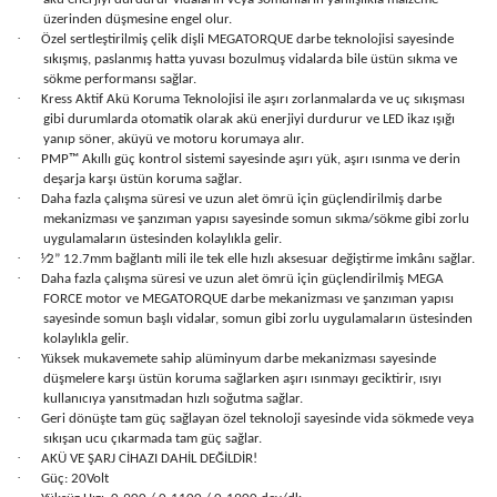
üzerinden düşmesine engel olur.
·
Özel sertleştirilmiş çelik dişli MEGATORQUE darbe teknolojisi sayesinde
sıkışmış, paslanmış hatta yuvası bozulmuş vidalarda bile üstün sıkma ve
sökme performansı sağlar.
·
Kress Aktif Akü Koruma Teknolojisi ile aşırı zorlanmalarda ve uç sıkışması
gibi durumlarda otomatik olarak akü enerjiyi durdurur ve LED ikaz ışığı
yanıp söner, aküyü ve motoru korumaya alır.
·
PMP™ Akıllı güç kontrol sistemi sayesinde aşırı yük, aşırı ısınma ve derin
deşarja karşı üstün koruma sağlar.
·
Daha fazla çalışma süresi ve uzun alet ömrü için güçlendirilmiş darbe
mekanizması ve şanzıman yapısı sayesinde somun sıkma/sökme gibi zorlu
uygulamaların üstesinden kolaylıkla gelir.
·
⅟2” 12.7mm bağlantı mili ile tek elle hızlı aksesuar değiştirme imkânı sağlar.
·
Daha fazla çalışma süresi ve uzun alet ömrü için güçlendirilmiş MEGA
FORCE motor ve MEGATORQUE darbe mekanizması ve şanzıman yapısı
sayesinde somun başlı vidalar, somun gibi zorlu uygulamaların üstesinden
kolaylıkla gelir.
·
Yüksek mukavemete sahip alüminyum darbe mekanizması sayesinde
düşmelere karşı üstün koruma sağlarken aşırı ısınmayı geciktirir, ısıyı
kullanıcıya yansıtmadan hızlı soğutma sağlar.
·
Geri dönüşte tam güç sağlayan özel teknoloji sayesinde vida sökmede veya
sıkışan ucu çıkarmada tam güç sağlar.
·
AKÜ VE ŞARJ CİHAZI DAHİL DEĞİLDİR!
·
Güç: 20Volt