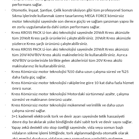
performans sağlar.
·
Otomotiv, İnşaat, Şantiye, Çelik konstrüksiyon gibi tüm profesyonel Somun
Sıkma işlerinde kullanmak üzere tasarlanmış MEGA FORCE kömürsüz
motor teknolojisi sayesinde son derece güçlü ve sağlam şanzıman yapısı ile
en zorlu uygulamalarda dahi üstün performans sağlar.
·
Kress KROSS PACK Li-ion akü teknolojisi sayesinde 20Volt Kress akünüzle
tüm 20Volt Kress şarjlı ürünlerini çalıştırabilirsiniz. 20Volt Kress akünüzle
yüzlerce Kress şarjlı ürününü çalıştırabilirsiniz.
·
Kress KROSS PACK Li-ion akü teknolojisi sayesinde 20Volt Kress akünüzü
tüm 20V/40V/80V Kress akülü makineleriniz ile kullanabilirsiniz. Ayrıca
40V/80V ürünlerinizle birlikte gelen akülerinizi tüm 20V Kress akülü
makinalarınız ile kullanabilirsiniz.
·
Kress Kömürsüz motor teknolojisi %50 daha uzun çalışma süresi ve %25
daha fazla güç sağlar.
·
Kress Kömürsüz motor teknolojisi rakiplerine göre 10 kat daha fazla hizmet
ömrü sunar.
·
Kress Kömürsüz motor teknolojisi Motordaki sürtünmeyi azaltır, çalışma
süresini ve makinanın ömrünü uzatır.
·
Kress Kömürsüz motor teknolojisi mükemmel verimlilik ve daha uzun
çalışma süresi sağlar.
·
3+1 kademeli elektronik tork ve devir ayarı sayesinde tetik hassasiyeti
devre dışı bırakılarak yüke bindiğinde dahi sabit tork ve devir sayısı sağlar.
·
Yapay zekâ destekli oto stop özelliği sayesinde, vida veya somun başlı
vidaların sökme işlemi bittiğinde, tork algılanmadığında otomatik olarak
akü enerjiyi durdurur vidaların veya somunların yanlışlıkla malzeme