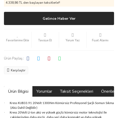
4.338,86 TL den başlayan taksitlerle!!
Gelince Haber Ver
Tavsiye Et
Yorum Yaz
Fiyat Alarmı
Ürün Paylaş :
Karşılaştır
Ürün Bilgisi
Yorumlar
Taksit Seçenekleri
Önerilerin
·
Kress KUB33.91 20Volt 1300Nm Kömürsüz Profesyonel Şarjlı Somun Sıkma
(Akü Dahil Değildir)
·
Kress 20Volt Li-ion akü ve yüksek güçlü kömürsüz motor teknolojisi ile
rakiplerinden daha güçlü, daha seri daha kompakt ve daha yüksek