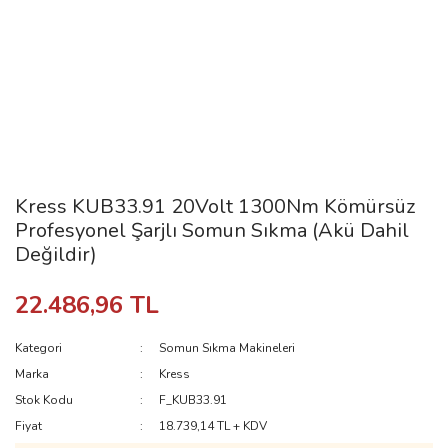
Kress KUB33.91 20Volt 1300Nm Kömürsüz
Profesyonel Şarjlı Somun Sıkma (Akü Dahil
Değildir)
22.486,96 TL
Kategori
Somun Sıkma Makineleri
Marka
Kress
Stok Kodu
F_KUB33.91
Fiyat
18.739,14 TL + KDV