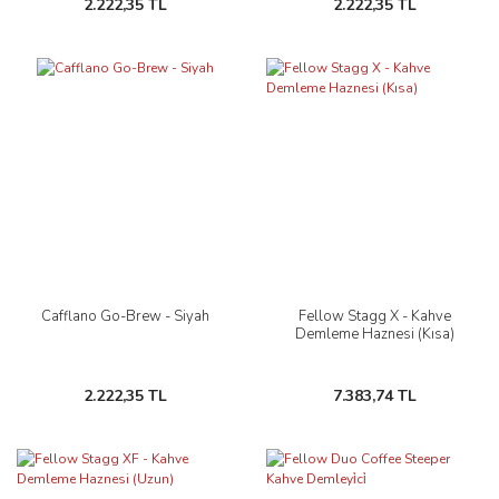
2.222,35 TL
2.222,35 TL
Cafflano Go-Brew - Siyah
Fellow Stagg X - Kahve
Demleme Haznesi (Kısa)
2.222,35 TL
7.383,74 TL