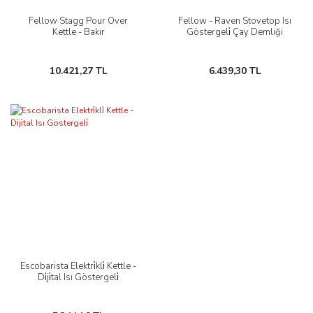
Fellow Stagg Pour Over
Fellow - Raven Stovetop Isı
Kettle - Bakır
Göstergeli̇ Çay Demliği
10.421,27 TL
6.439,30 TL
Escobarista Elektri̇kli̇ Kettle -
Di̇ji̇tal Isı Göstergeli̇