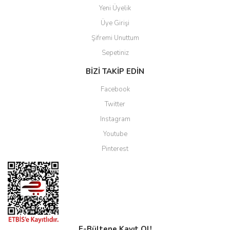
Yeni Üyelik
Üye Girişi
Şifremi Unuttum
Sepetiniz
BİZİ TAKİP EDİN
Facebook
Twitter
Instagram
Youtube
Pinterest
E-Bültene Kayıt Ol!