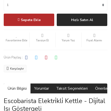
Sepete Ekle
Hızlı Satın Al
Tavsiye Et
Yorum Yaz
Fiyat Alarmı
Ürün Paylaş :
Karşılaştır
Ürün Bilgisi
Yorumlar
Taksit Seçenekleri
Önerilerin
Escobarista Elektri̇kli̇ Kettle - Di̇ji̇tal
Isı Göstergeli