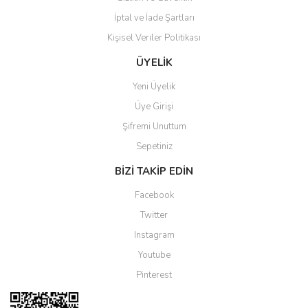
İptal ve İade Şartları
Kişisel Veriler Politikası
Gönder
ÜYELİK
Yeni Üyelik
Üye Girişi
Şifremi Unuttum
Sepetiniz
BİZİ TAKİP EDİN
Facebook
Twitter
Instagram
Youtube
Pinterest