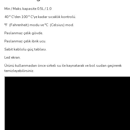
Min / Maks kapasite 0.5L / 1.0
40 ° C'den 100 ° C'ye kadar sıcaklık kontrolü.
°F (Fahrenheit) modu ve °C (Celsius) mod.
Paslanmaz çelik gövde.
Paslanmaz çelik ibrik ucu.
Sabit kablolu güç tablası.
Led ekran.
Ürünü kullanmadan önce sirkeli su ile kaynatarak ve bol sudan geçirerek
temizleyebilirsiniz.