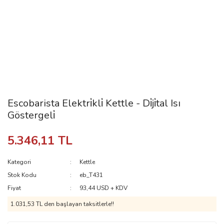
Escobarista Elektri̇kli̇ Kettle - Di̇ji̇tal Isı
Göstergeli̇
5.346,11 TL
Kategori
Kettle
Stok Kodu
eb_T431
Fiyat
93,44 USD + KDV
1.031,53 TL den başlayan taksitlerle!!