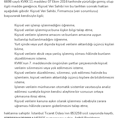
6698 sayılı KVKK 11.maddesi 07 Ekim 2016 tarihinde yürürlüğe girmiş olup
ilgili madde gereğince, Kişisel Veri Sahibi’nin bu tarihten sonraki hakları
aşağıdaki gibidir: Kişisel Veri Sahibi, Firmamıza (veri sorumlusu)
başvurarak kendisiyle ilgili;
Kişisel veri işlenip işlenmediğini öğrenme,
Kişisel verileri işlenmişse buna ilişkin bilgi talep etme,
Kişisel verilerin işlenme amacını ve bunların amacına uygun
kullanılıp kullanılmadığını öğrenme,
Yurt içinde veya yurt dışında kişisel verilerin aktarıldığı üçüncü kişileri
bilme,
Kişisel verilerin eksik veya yanlış işlenmiş olması hâlinde bunların
düzeltilmesini isteme,
KVKK’nun 7. maddesinde öngörülen şartlar çerçevesinde kişisel
verilerin silinmesini veya yok edilmesini isteme,
Kişisel verilerin düzeltilmesi, silinmesi, yok edilmesi halinde bu
işlemlerin, kişisel verilerin aktarıldığı üçüncü kişilere de bildirilmesini
isteme,
İşlenen verilerin münhasıran otomatik sistemler vasıtasıyla analiz
edilmesi suretiyle kişinin kendisi aleyhine bir sonucun ortaya
çıkmasına itiraz etme,
Kişisel verilerin kanuna aykırı olarak işlenmesi sebebiyle zarara
uğraması hâlinde zararın giderilmesini talep etme,
haklarına sahiptir. İstanbul Ticaret Odası’nın 853258 sicil sayısında kayıtlı,