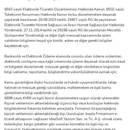
6563 sayılı Elektronik Ticaretin Düzenlenmesi Hakkında Kanun, 6502 sayılı
Tüketicinin Korunması Hakkında Kanun ile bu düzenlemelere dayanak
yapılarak hazırlanan 26.08.2015 tarihli 29457 sayılı RG’de yayınlanan
Elektronik Ticarette Hizmet Sağlayıcı ve Aracı Hizmet Sağlayıcılar Hakkında
Yönetmelik, 27.11.2014 tarihli ve 29188 sayılı RG’de yayınlanan Mesafeli
Sözleşmeler Yönetmeliği ve diğer ilgili mevzuat kapsamında işlem
sahibinin bilgilerini tespit için kimlik, adres ve diğer gerekli bilgileri
kaydetmek için;
Bankacılık ve Elektronik Ödeme alanında zorunlu olan ödeme sistemleri,
elektronik sözleşme veya kağıt ortamında işleme dayanak olacak tüm kayıt
ve belgeleri düzenlemek; mevzuat gereği ve diğer otoritelerce öngörülen
bilgi saklama, raporlama, bilgilendirme yükümlülüklerine uymak için;
Kamu güvenliğine ilişkin hususlarda ve hukuki uyuşmazlıklarda, talep
halinde ve mevzuat gereği savcılıklara, mahkemelere ve ilgili kamu
görevlilerine bilgi verebilmek için;
6698 sayılı KVKK ve ilgili ikincil düzenlemelere uygun olarak işlenecektir.
Kişisel verilerinizin aktarılabileceği üçüncü kişi veya kuruluşlar hakkında
bilgilendirme Yukarıda belirtilen amaçlarla, Firmamız ile paylaştığınız
kişisel verilerinizin aktarılabileceği kişi / kuruluşlar; başta Firmamızın e-
ticaret altyapısını sağlayan IdeaSoft Yazılım San. ve Tic. A.Ş. olmak üzere,
tedarikçiler, kargo şirketleri gibi sunulan hizmetler ile ilgili kişi ve
kuruluşlar, faaliyetlerimizi yürütmek üzere ve/veya Veri İşleyen sıfatı ile