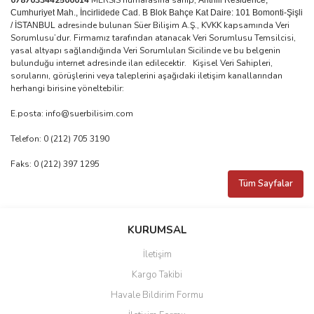
0787033442500014
MERSİS numarasına sahip,
Anthill Residence,
Cumhuriyet Mah., İncirlidede Cad. B Blok Bahçe Kat Daire: 101 Bomonti-Şişli
adresinde bulunan Süer Bilişim A.Ş., KVKK kapsamında Veri
/ İSTANBUL
Sorumlusu’dur. Firmamız tarafından atanacak Veri Sorumlusu Temsilcisi,
yasal altyapı sağlandığında Veri Sorumluları Sicilinde ve bu belgenin
bulunduğu internet adresinde ilan edilecektir. Kişisel Veri Sahipleri,
sorularını, görüşlerini veya taleplerini aşağıdaki iletişim kanallarından
herhangi birisine yöneltebilir:
E.posta: info@suerbilisim.com
Telefon: 0 (212) 705 3190
Faks: 0 (212) 397 1295
Tüm Sayfalar
KURUMSAL
İletişim
Kargo Takibi
Havale Bildirim Formu