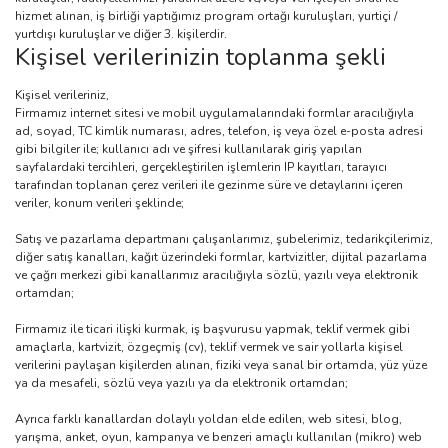
hizmet alınan, iş birliği yaptığımız program ortağı kuruluşları, yurtiçi /
yurtdışı kuruluşlar ve diğer 3. kişilerdir.
Kişisel verilerinizin toplanma şekli
Kişisel verileriniz,
Firmamız internet sitesi ve mobil uygulamalarındaki formlar aracılığıyla
ad, soyad, TC kimlik numarası, adres, telefon, iş veya özel e-posta adresi
gibi bilgiler ile; kullanıcı adı ve şifresi kullanılarak giriş yapılan
sayfalardaki tercihleri, gerçekleştirilen işlemlerin IP kayıtları, tarayıcı
tarafından toplanan çerez verileri ile gezinme süre ve detaylarını içeren
veriler, konum verileri şeklinde;
Satış ve pazarlama departmanı çalışanlarımız, şubelerimiz, tedarikçilerimiz,
diğer satış kanalları, kağıt üzerindeki formlar, kartvizitler, dijital pazarlama
ve çağrı merkezi gibi kanallarımız aracılığıyla sözlü, yazılı veya elektronik
ortamdan;
Firmamız ile ticari ilişki kurmak, iş başvurusu yapmak, teklif vermek gibi
amaçlarla, kartvizit, özgeçmiş (cv), teklif vermek ve sair yollarla kişisel
verilerini paylaşan kişilerden alınan, fiziki veya sanal bir ortamda, yüz yüze
ya da mesafeli, sözlü veya yazılı ya da elektronik ortamdan;
Ayrıca farklı kanallardan dolaylı yoldan elde edilen, web sitesi, blog,
yarışma, anket, oyun, kampanya ve benzeri amaçlı kullanılan (mikro) web