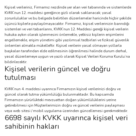
Kişisel verileriniz, Firmamız nezdinde yer alan veri tabanında ve sistemlerde
KVKK’nun 12. maddesi gereğince gizli olarak saklanacak; yasal
zorunluluklar ve bu belgede belirtilen düzenlemeler haricinde hiçbir şekilde
üçüncü kişilerle paylaşılmayacaktır. Firmamız, kişisel verilerinizin barındığı
sistemleri ve veri tabanlarını, KVKK’nun 12. Maddesi gereği kişisel verilerin
hukuka aykırı olarak işlenmesini önlemekle, yetkisiz kişilerin erişimlerini
engellemekle, erişim yönetimi gibi yazılımsal tedbirleri ve fiziksel güvenlik
önlemleri almakla mükelleftir. Kişisel verilerin yasal olmayan yollarla
başkaları tarafından elde edilmesinin öğrenilmesi halinde durum derhal,
yasal düzenlemeye uygun ve yazılı olarak Kişisel Verileri Koruma Kurulu’na
bildirilecektir.
Kişisel verilerin güncel ve doğru
tutulması
KVKK’nun 4. maddesi uyarınca Firmamızın kişisel verilerinizi doğru ve
güncel olarak tutma yükümlülüğü bulunmaktadır. Bu kapsamda
Firmamızın yürürlükteki mevzuattan doğan yükümlülüklerini yerine
getirebilmesi için Müşterilerimizin doğru ve güncel verilerini paylaşması
veya web sitesi / mobil uygulama üzerinden güncellemesi gerekmektedir.
6698 sayılı KVKK uyarınca kişisel veri
sahibinin hakları