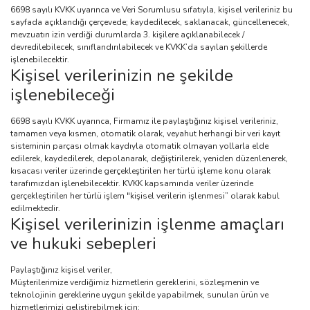
6698 sayılı KVKK uyarınca ve Veri Sorumlusu sıfatıyla, kişisel verileriniz bu
sayfada açıklandığı çerçevede; kaydedilecek, saklanacak, güncellenecek,
mevzuatın izin verdiği durumlarda 3. kişilere açıklanabilecek /
devredilebilecek, sınıflandırılabilecek ve KVKK’da sayılan şekillerde
işlenebilecektir.
Kişisel verilerinizin ne şekilde
işlenebileceği
6698 sayılı KVKK uyarınca, Firmamız ile paylaştığınız kişisel verileriniz,
tamamen veya kısmen, otomatik olarak, veyahut herhangi bir veri kayıt
sisteminin parçası olmak kaydıyla otomatik olmayan yollarla elde
edilerek, kaydedilerek, depolanarak, değiştirilerek, yeniden düzenlenerek,
kısacası veriler üzerinde gerçekleştirilen her türlü işleme konu olarak
tarafımızdan işlenebilecektir. KVKK kapsamında veriler üzerinde
gerçekleştirilen her türlü işlem "kişisel verilerin işlenmesi” olarak kabul
edilmektedir.
Kişisel verilerinizin işlenme amaçları
ve hukuki sebepleri
Paylaştığınız kişisel veriler,
Müşterilerimize verdiğimiz hizmetlerin gereklerini, sözleşmenin ve
teknolojinin gereklerine uygun şekilde yapabilmek, sunulan ürün ve
hizmetlerimizi geliştirebilmek için;