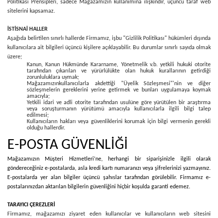
Politikası Prensipleri, sadece Mağazamızın kullanımına ilişkindir, üçüncü taraf web
sitelerini kapsamaz.
İSTİSNAİ HALLER
Aşağıda belirtilen sınırlı hallerde Firmamız, işbu "Gizlilik Politikası" hükümleri dışında
kullanıcılara ait bilgileri üçüncü kişilere açıklayabilir. Bu durumlar sınırlı sayıda olmak
üzere;
Kanun, Kanun Hükmünde Kararname, Yönetmelik v.b. yetkili hukuki otorite
tarafından çıkarılan ve yürürlülükte olan hukuk kurallarının getirdiği
zorunluluklara uymak;
Mağazamızınkullanıcılarla akdettiği "Üyelik Sözleşmesi"'nin ve diğer
sözleşmelerin gereklerini yerine getirmek ve bunları uygulamaya koymak
amacıyla;
Yetkili idari ve adli otorite tarafından usulüne göre yürütülen bir araştırma
veya soruşturmanın yürütümü amacıyla kullanıcılarla ilgili bilgi talep
edilmesi;
Kullanıcıların hakları veya güvenliklerini korumak için bilgi vermenin gerekli
olduğu hallerdir.
E-POSTA GÜVENLİĞİ
Mağazamızın Müşteri Hizmetleri’ne, herhangi bir siparişinizle ilgili olarak
göndereceğiniz e-postalarda, asla kredi kartı numaranızı veya şifrelerinizi yazmayınız.
E-postalarda yer alan bilgiler üçüncü şahıslar tarafından görülebilir. Firmamız e-
postalarınızdan aktarılan bilgilerin güvenliğini hiçbir koşulda garanti edemez.
TARAYICI ÇEREZLERİ
Firmamız, mağazamızı ziyaret eden kullanıcılar ve kullanıcıların web sitesini