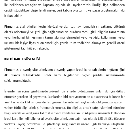
ile belirlenen amaçlar ve kapsam dışında da, üyelerimizin kimliği ifşa edilmeden
çeşitli istatistiksel değerlendirmeler, veri tabanı oluşturma ve pazar araştırmalarında
kullanılabilir.
Firmamız
, gizli bilgileri kesinlikle özel ve gizli tutmayı, bunu bir sır saklama yükümü
olarak addetmeyi ve gizliliğin sağlanması ve sürdürülmesi, gizli bilginin tamamının
veya herhangi bir kısmının kamu alanına girmesini veya yetkisiz kullanımını veya
üçüncü bir kişiye ifşasını önlemek için gerekli tüm tedbirleri almayı ve gerekli özeni
göstermeyi taahhüt etmektedir.
KREDİ KARTI GÜVENLİĞİ
Firmamız
, alışveriş sitelerimizden alışveriş yapan kredi kartı sahiplerinin güvenliğini
ilk planda tutmaktadır. Kredi kartı bilgileriniz hiçbir şekilde sistemimizde
saklanmamaktadır.
İşlemler sürecine girdiğinizde güvenli bir sitede olduğunuzu anlamak için dikkat
etmeniz gereken iki şey vardır. Bunlardan biri tarayıcınızın en alt satırında bulunan bir
anahtar ya da kilit simgesidir. Bu güvenli bir internet sayfasında olduğunuzu gösterir
ve her türlü bilgileriniz şifrelenerek korunur. Bu bilgiler, ancak satış işlemleri sürecine
bağlı olarak ve verdiğiniz talimat istikametinde kullanılır. Alışveriş sırasında kullanılan
kredi kartı ile ilgili bilgiler alışveriş sitelerimizden bağımsız olarak 128 bit SSL (Secure
Sockets Layer) protokolü ile şifrelenip sorgulanmak üzere ilgili bankaya ulaştırılır.