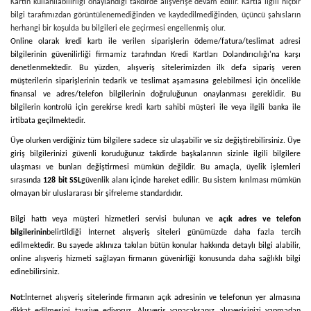
Kartın kullanılabilirliği onaylandığı takdirde alışverişe devam edilir. Kartla ilgili hiçbir
bilgi tarafımızdan görüntülenemediğinden ve kaydedilmediğinden, üçüncü şahısların
herhangi bir koşulda bu bilgileri ele geçirmesi engellenmiş olur.
Online olarak kredi kartı ile verilen siparişlerin ödeme/fatura/teslimat adresi
bilgilerinin güvenilirliği firmamiz tarafından Kredi Kartları Dolandırıcılığı'na karşı
denetlenmektedir. Bu yüzden, alışveriş sitelerimizden ilk defa sipariş veren
müşterilerin siparişlerinin tedarik ve teslimat aşamasına gelebilmesi için öncelikle
finansal ve adres/telefon bilgilerinin doğruluğunun onaylanması gereklidir. Bu
bilgilerin kontrolü için gerekirse kredi kartı sahibi müşteri ile veya ilgili banka ile
irtibata geçilmektedir.
Üye olurken verdiğiniz tüm bilgilere sadece siz ulaşabilir ve siz değiştirebilirsiniz. Üye
giriş bilgilerinizi güvenli koruduğunuz takdirde başkalarının sizinle ilgili bilgilere
ulaşması ve bunları değiştirmesi mümkün değildir. Bu amaçla, üyelik işlemleri
sırasında
128 bit SSL
güvenlik alanı içinde hareket edilir. Bu sistem kırılması mümkün
olmayan bir uluslararası bir şifreleme standardıdır.
Bilgi hattı veya müşteri hizmetleri servisi bulunan ve
açık adres ve telefon
bilgilerinin
belirtildiği İnternet alışveriş siteleri günümüzde daha fazla tercih
edilmektedir. Bu sayede aklınıza takılan bütün konular hakkında detaylı bilgi alabilir,
online alışveriş hizmeti sağlayan firmanın güvenirliği konusunda daha sağlıklı bilgi
edinebilirsiniz.
Not:
İnternet alışveriş sitelerinde firmanın açık adresinin ve telefonun yer almasına