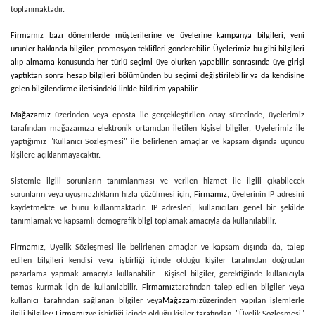
toplanmaktadır.
Firmamız bazı dönemlerde müşterilerine ve üyelerine kampanya bilgileri, yeni
ürünler hakkında bilgiler, promosyon teklifleri gönderebilir. Üyelerimiz bu gibi bilgileri
alıp almama konusunda her türlü seçimi üye olurken yapabilir, sonrasında üye girişi
yaptıktan sonra hesap bilgileri bölümünden bu seçimi değiştirilebilir ya da kendisine
gelen bilgilendirme iletisindeki linkle bildirim yapabilir.
Mağazamız
üzerinden veya eposta ile gerçekleştirilen onay sürecinde, üyelerimiz
tarafından mağazamıza elektronik ortamdan iletilen kişisel bilgiler, Üyelerimiz ile
yaptığımız "Kullanıcı Sözleşmesi" ile belirlenen amaçlar ve kapsam dışında üçüncü
kişilere açıklanmayacaktır.
Sistemle ilgili sorunların tanımlanması ve verilen hizmet ile ilgili çıkabilecek
sorunların veya uyuşmazlıkların hızla çözülmesi için,
Firmamız
, üyelerinin IP adresini
kaydetmekte ve bunu kullanmaktadır. IP adresleri, kullanıcıları genel bir şekilde
tanımlamak ve kapsamlı demografik bilgi toplamak amacıyla da kullanılabilir.
Firmamız
, Üyelik Sözleşmesi ile belirlenen amaçlar ve kapsam dışında da, talep
edilen bilgileri kendisi veya işbirliği içinde olduğu kişiler tarafından doğrudan
pazarlama yapmak amacıyla kullanabilir. Kişisel bilgiler, gerektiğinde kullanıcıyla
temas kurmak için de kullanılabilir.
Firmamız
tarafından talep edilen bilgiler veya
kullanıcı tarafından sağlanan bilgiler veya
Mağazamız
üzerinden yapılan işlemlerle
ilgili bilgiler;
Firmamız
ve işbirliği içinde olduğu kişiler tarafından, "Üyelik Sözleşmesi"