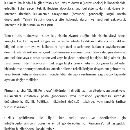
kullanımı hakkındaki bilgileri teknik bir iletişim dosyası (Çerez-Cookie) kullanarak elde
edebilir. Bahsi geçen teknik iletişim dosyaları, ana bellekte saklanmak üzere bir
internet sitesinin kullanıcının tarayıcısına (browser) gönderdiği küçük metin
dosyalarıdır. Teknik iletişim dosyası site hakkında durum ve tercihleri saklayarak
İnternet'in kullanımını kolaylaştırır.
Teknik iletişim dosyası, siteyi kaç kişinin ziyaret ettiğini, bir kişinin siteyi hangi
amaçla, kaç kez ziyaret ettiğini ve ne kadar sitede kaldıkları hakkında istatistiksel
bilgileri elde etmeye ve kullanıcılar için özel tasarlanmış kullanıcı sayfalarından
dinamik olarak reklam ve içerik üretilmesine yardımcı olur. Teknik iletişim dosyası,
ana bellekte veya e-postanızdan veri veya başkaca herhangi bir kişisel bilgi almak için
tasarlanmamıştır. Tarayıcıların pek çoğu başta teknik iletişim dosyasını kabul eder
biçimde tasarlanmıştır ancak kullanıcılar dilerse teknik iletişim dosyasının gelmemesi
veya teknik iletişim dosyasının gönderildiğinde uyarı verilmesini sağlayacak biçimde
ayarları değiştirebilirler.
Firmamız, işbu "Gizlilik Politikası" hükümlerini dilediği zaman sitede yayınlamak veya
kullanıcılara elektronik posta göndermek veya sitesinde yayınlamak suretiyle
değiştirebilir. Gizlilik Politikası hükümleri değiştiği takdirde, yayınlandığı tarihte
yürürlük kazanır.
Gizlilik politikamız ile ilgili her türlü soru ve önerileriniz için
info@suerbilisim.com
adresine email gönderebilirsiniz. Firmamız’a ait aşağıdaki
iletişim bilgilerinden ulaşabilirsiniz.