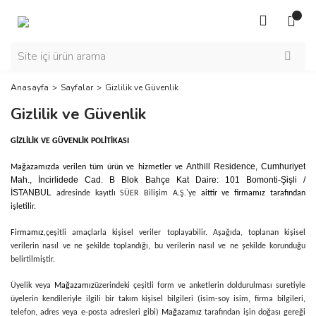
Anasayfa
Sayfalar
Gizlilik ve Güvenlik
Gizlilik ve Güvenlik
GİZLİLİK VE GÜVENLİK POLİTİKASI
Anthill Residence, Cumhuriyet
Mağazamızda verilen tüm ürün ve hizmetler ve
Mah., İncirlidede Cad. B Blok Bahçe Kat Daire: 101 Bomonti-Şişli /
İSTANBUL
adresinde kayıtlı SÜER Bilişim A.Ş.'ye
aittir ve firmamız tarafından
işletilir.
Firmamız,
çeşitli amaçlarla kişisel veriler toplayabilir. Aşağıda, toplanan kişisel
verilerin nasıl ve ne şekilde toplandığı, bu verilerin nasıl ve ne şekilde korunduğu
belirtilmiştir.
Üyelik veya
Mağazamız
üzerindeki çeşitli form ve anketlerin doldurulması suretiyle
üyelerin kendileriyle ilgili bir takım kişisel bilgileri (isim-soy isim, firma bilgileri,
telefon, adres veya e-posta adresleri gibi)
Mağazamız
tarafından işin doğası gereği