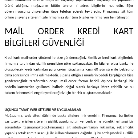
dikkat edilmesini tavsiye ediyoruz. Alışveriş yapacaksanız alışverişinizi yapmadan
ürünü aldığınız mağazanın bütün telefon / adres bilgilerini not edin. Eğer
güvenmiyorsanız alışverişten önce telefon ederek teyit edin. Firmamıza ait tüm
online alışveriş sitelerimizde firmamıza dair tüm bilgiler ve firma yeri belirtilmiştir.
MAİL ORDER KREDİ KART
BİLGİLERİ GÜVENLİĞİ
Kredi kartı mail-order yöntemi ile bize göndereceğiniz kimlik ve kredi kart bilgileriniz
firmamız tarafından gizlilik prensibine göre saklanacaktır. Bu bilgiler olası banka ile
oluşubilecek kredi kartından para çekim itirazlarına karşı 60 gün süre ile bekletilip
daha sonrasında imha edilmektedir. Sipariş ettiğiniz ürünlerin bedeli karşılığında bize
göndereceğiniz tarafınızdan onaylı mail-order formu bedeli dışında herhangi bir
bedelin kartınızdan çekilmesi halinde doğal olarak bankaya itiraz edebilir ve bu
tutarın ödenmesini engelleyebileceğiniz için bir risk oluşturmamaktadır.
ÜÇÜNCÜ TARAF WEB SİTELERİ VE UYGULAMALAR
Mağazamız, web sitesi dâhilinde başka sitelere link verebilir. Firmamız, bu linkler
vasıtasıyla erişilen sitelerin gizlilik uygulamaları ve içeriklerine yönelik herhangi bir
sorumluluk taşımamaktadır.
Firmamıza ait sitede
yayınlanan reklamlar, reklamcılık
yapan iş ortaklarımız aracılığı ile kullanıcılarımıza dağıtılır. İş bu sözleşmedeki Gizlilik