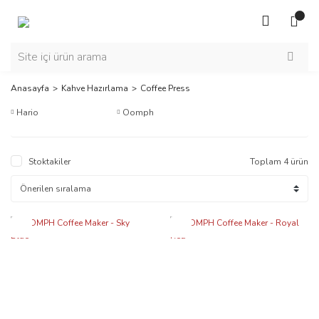
Anasayfa
Kahve Hazırlama
Coffee Press
Hario
Oomph
Stoktakiler
Toplam 4 ürün
Yeni
Yeni