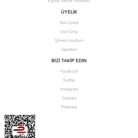
Kişisel Veriler Politikası
ÜYELİK
Yeni Üyelik
Üye Girişi
Şifremi Unuttum
Sepetiniz
BİZİ TAKİP EDİN
Facebook
Twitter
Instagram
Youtube
Pinterest