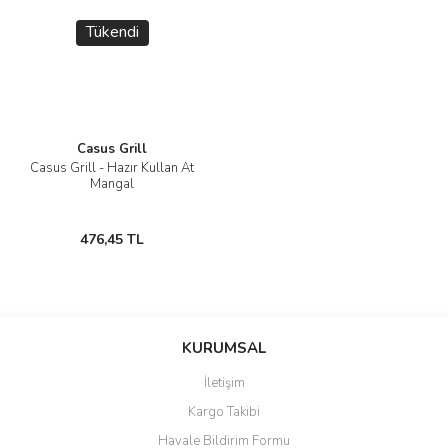
Tükendi
Casus Grill
Casus Grill - Hazır Kullan At
Mangal
476,45 TL
KURUMSAL
İletişim
Kargo Takibi
Havale Bildirim Formu