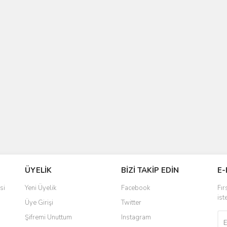
ÜYELİK
BİZİ TAKİP EDİN
E-
si
Yeni Üyelik
Facebook
Fır
ist
Üye Girişi
Twitter
Şifremi Unuttum
Instagram