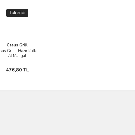
Tükendi
Casus Grill
sus Grill - Hazır Kullan
İncele
At Mangal
Stokta Yok
476,80 TL