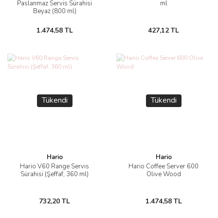
Paslanmaz Servis Sürahisi
ml
Beyaz (800 ml)
1.474,58 TL
427,12 TL
Tükendi
Tükendi
Hario
Hario
Hario V60 Range Servis
Hario Coffee Server 600
Sürahisi (Şeffaf, 360 ml)
Olive Wood
732,20 TL
1.474,58 TL