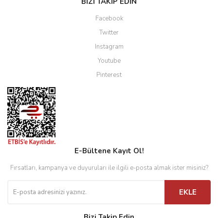
BİZİ TAKİP EDİN
Facebook
Twitter
Instagram
Youtube
Pinterest
E-Bültene Kayıt Ol!
Fırsatları, kampanya ve duyuruları ile ilgili e-posta almak ister misiniz?
EKLE
Bizi Takip Edin