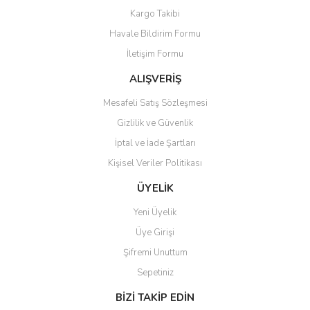
Kargo Takibi
Siyah Çay
Cloth Drip
Tea Dripper
Sunum Ekipmanları
Waffle Makinesi
Yedek Parça ve Aksesuar
Havale Bildirim Formu
Soğuk Çay
Coffee Maker
Tea Kettle
İletişim Formu
ALIŞVERİŞ
Yeşil Çay
Coffee Press
Tea Maker
Mesafeli Satış Sözleşmesi
Cold Brew
Tea Press
Gizlilik ve Güvenlik
Dripper
İptal ve İade Şartları
Filtre Kahve Makinası
Kişisel Veriler Politikası
ÜYELİK
Fırınlar
Yeni Üyelik
Hario Aksesuar YP
Üye Girişi
Hassas Tartılar
Şifremi Unuttum
Sepetiniz
Kağıt Filtre
BİZİ TAKİP EDİN
Kahve Değirmenleri