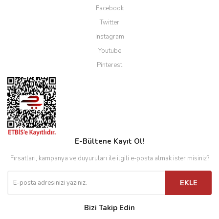
Facebook
Kahve Makineleri
Twitter
Kettle
Instagram
Youtube
Manuel Demleme Ekipmanları
Pinterest
Metal Filter
Milk Frother
Mokapot
Öğütücü
E-Bültene Kayıt Ol!
Rok Serisi
Fırsatları, kampanya ve duyuruları ile ilgili e-posta almak ister misiniz?
Server
EKLE
Set
Bizi Takip Edin
Şuruplar