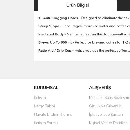
Ürün Bilgisi
10 Anti-Clogging Holes
- Designed to eliminate the ris
Steep Slope
- Encourages improved water and coffee co
Insulated Body
- Maintains heat via the double-walled s
Brews Up To 600 ml
- Perfect for brewing coffee for 1-2
Ratio Aid / Drip Cup
- Helps you use the perfect coffee 
Bu ürünün fiyat bilgisi, resim, ürün açıklamalarında 
Görüş ve önerileriniz için teşekkür ederiz.
KURUMSAL
ALIŞVERİŞ
Ürün resmi kalitesiz, bozuk veya görüntülenemiyo
Ürün açıklamasında eksik bilgiler bulunuyor.
İletişim
Mesafeli Satış Sözleşme
Ürün bilgilerinde hatalar bulunuyor.
Kargo Takibi
Gizlilik ve Güvenlik
Ürün fiyatı diğer sitelerden daha pahalı.
Havale Bildirim Formu
İptal ve İade Şartları
Bu ürüne benzer farklı alternatifler olmalı.
İletişim Formu
Kişisel Veriler Politikası