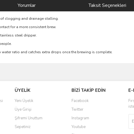
Yorumlar
Taksit Seçenekleri
k of clogging and drainage stalling.
ntact for a more consistent brew.
tainless steel dripper.
 people.
to water ratio and catches extra drops once the brewing is complete.
ve diğer konularda yetersiz gördüğünüz noktaları öneri formunu kullanarak taraf
Bu ürüne ilk yorumu siz yapın!
ÜYELİK
BİZİ TAKİP EDİN
E-
r.
Yorum Yaz
si
Yeni Üyelik
Facebook
Fır
ist
Üye Girişi
Twitter
Şifremi Unuttum
Instagram
Sepetiniz
Youtube