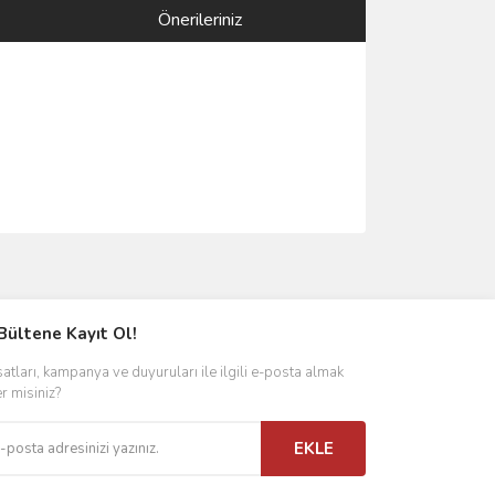
Önerileriniz
ımıza iletebilirsiniz.
Bültene Kayıt Ol!
satları, kampanya ve duyuruları ile ilgili e-posta almak
er misiniz?
EKLE