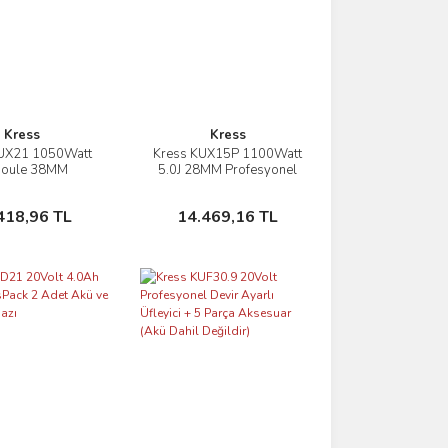
Kress
Kress
KUX21 1050Watt
Kress KUX15P 1100Watt
İncele
İncele
 Joule 38MM
5.0J 28MM Profesyonel
yonel SDS-Max
SDS-Plus Kırıcı/Delici
rıcı/Delici
Sepete Ekle
Sepete Ekle
418,96 TL
14.469,16 TL