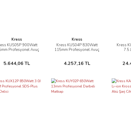
Kress
Kress
ress KUS05P 900Watt
Kress KUS04P 830Watt
Kress 
İncele
İncele
5mm Profesyonel Avuç
115mm Profesyonel Avuç
7.5
Taşlama
Taşlama
Profes
Kı
Sepete Ekle
Sepete Ekle
5.644,06 TL
4.257,16 TL
24.