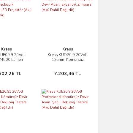
Kress
Kress
KUF09.9 20Volt
Kress KUD20.9 20Volt
İncele
İncele
/4500 Lümen
125mm Kömürsüz
yonel Kule Tipi
Profesyonel Devir Ayarlı
pik Katlanabilir
Eksantrik Zımpara (Akü
Sepete Ekle
Sepete Ekle
602,26 TL
7.203,46 TL
ektör (Akü Dahil
Dahil Değildir)
Değildir)