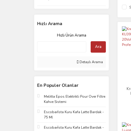
S
Hızlı Arama
Hızlı Ürün Arama
Ara
Detaylı Arama
En Populer Olanlar
Kr
Melitta Epos Elektrikli Pour Over Filtre
20
Kahve Sistemi
P
Escobari̇sta Kuru Kafa Latte Bardak -
75 Ml
Escobari̇sta Kuru Kafa Latte Bardak -