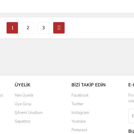
1
2
3
ÜYELİK
BİZİ TAKİP EDİN
E-
si
Yeni Üyelik
Facebook
Fır
ist
Üye Girişi
Twitter
Şifremi Unuttum
Instagram
Sepetiniz
Youtube
Pinterest
Bi