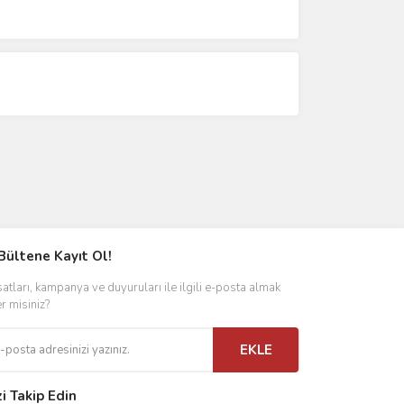
Bültene Kayıt Ol!
satları, kampanya ve duyuruları ile ilgili e-posta almak
er misiniz?
EKLE
zi Takip Edin