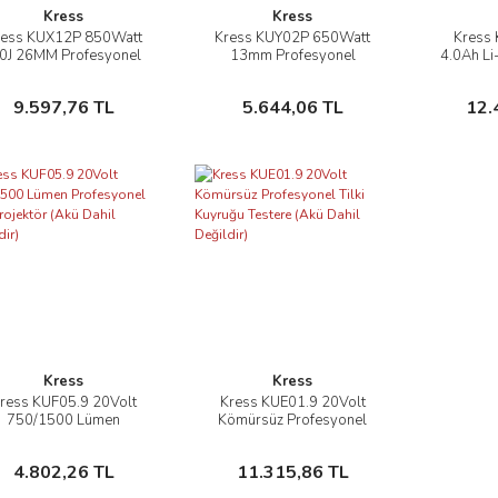
Kress
Kress
ress KUX12P 850Watt
Kress KUY02P 650Watt
Kress
İncele
İncele
.0J 26MM Profesyonel
13mm Profesyonel
4.0Ah Li
SDS-Plus Kırıcı/Delici
Darbeli Matkap
Adet A
Sepete Ekle
Sepete Ekle
9.597,76 TL
5.644,06 TL
12.
Kress
Kress
ress KUF05.9 20Volt
Kress KUE01.9 20Volt
İncele
İncele
750/1500 Lümen
Kömürsüz Profesyonel
fesyonel Led Projektör
Tilki Kuyruğu Testere (Akü
(Akü Dahil Değildir)
Dahil Değildir)
Sepete Ekle
Sepete Ekle
4.802,26 TL
11.315,86 TL