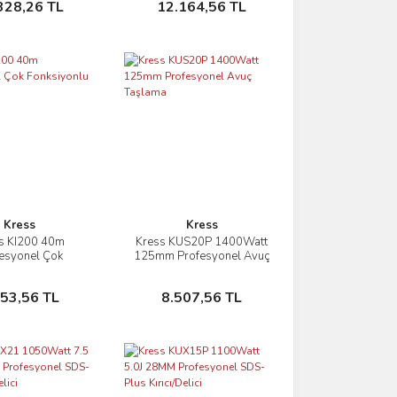
328,26 TL
12.164,56 TL
Sıkma
Kress
Kress
s KI200 40m
Kress KUS20P 1400Watt
İncele
İncele
esyonel Çok
125mm Profesyonel Avuç
nlu Lazer Metre
Taşlama
Sepete Ekle
Sepete Ekle
953,56 TL
8.507,56 TL