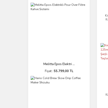
K
K
Til
Melitta Epos Elektri ...
Fiyat :
55.799,00 TL
K
Pr
Ay