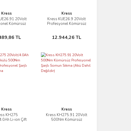
Kress
Kress
UE26.91 20Volt
Kress KUE26.9 20Volt
İncele
İncele
yonel Kömürsüz
Profesyonel Kömürsüz
rlı Şarjlı Dekupaj
Devir Ayarlı Şarjlı Dekupaj
re (Akü Dahil
Testere (Akü Dahil
Sepete Ekle
Sepete Ekle
489,86 TL
12.944,26 TL
Değildir)
Değildir)
Kress
Kress
ess KH275
Kress KH275.91 20Volt
İncele
İncele
.0Ah Li-ion Çift
500Nm Kömürsüz
500Nm Kömürsüz
Profesyonel Şarjlı Somun
nel Şarjlı Somun
Sıkma (Akü Dahil Değildir)
Sepete Ekle
Sepete Ekle