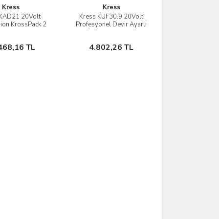
Kress
Kress
 KAD21 20Volt
Kress KUF30.9 20Volt
İncele
İncele
-ion KrossPack 2
Profesyonel Devir Ayarlı
kü ve Akü Şarj
Üfleyici + 5 Parça
Cihazı
Aksesuar (Akü Dahil
Sepete Ekle
Sepete Ekle
468,16 TL
4.802,26 TL
Değildir)