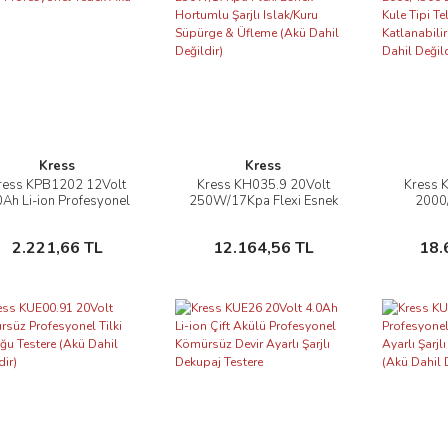
Kress
Kress
ress KPB1202 12Volt
Kress KH035.9 20Volt
Kress 
İncele
İncele
0Ah Li-ion Profesyonel
250W/17Kpa Flexi Esnek
2000
Yedek Akü
Hortumlu Şarjlı Islak/Kuru
Profes
Süpürge & Üfleme (Akü
Telesko
Sepete Ekle
Sepete Ekle
2.221,66 TL
12.164,56 TL
18.
Dahil Değildir)
LED Proj