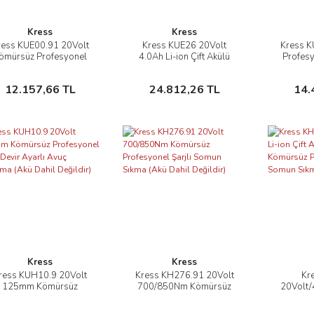
Kress
Kress
ress KUE00.91 20Volt
Kress KUE26 20Volt
Kress K
İncele
İncele
ömürsüz Profesyonel
4.0Ah Li-ion Çift Akülü
Profes
ki Kuyruğu Testere (Akü
Profesyonel Kömürsüz
Devir Aya
Dahil Değildir)
Devir Ayarlı Şarjlı Dekupaj
Teste
Sepete Ekle
Sepete Ekle
12.157,66 TL
24.812,26 TL
14.
Testere
Kress
Kress
ress KUH10.9 20Volt
Kress KH276.91 20Volt
Kr
İncele
İncele
125mm Kömürsüz
700/850Nm Kömürsüz
20Volt/4
ofesyonel Şarjlı Devir
Profesyonel Şarjlı Somun
Akülü 
arlı Avuç Taşlama (Akü
Sıkma (Akü Dahil Değildir)
Profesyo
Sepete Ekle
Sepete Ekle