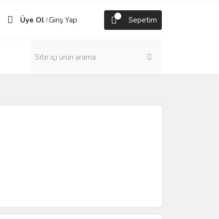
Üye Ol
Giriş Yap
Sepetim
/