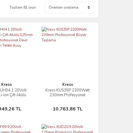
Toplam 81 ürün
Kress
Kress
KUH04.1 20Volt
Kress KUS35P 2200Watt
İncele
İncele
i-ion Çift Akülü
230mm Profesyonel
m Kömürsüz
Büyük Taşlama
nel Devir Ayarlı
Sepete Ekle
Sepete Ekle
949,26 TL
10.763,86 TL
tikli Avuç Taşlama