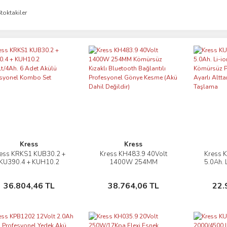
toktakiler
Kress
Kress
ess KRKS1 KUB30.2 +
Kress KH483.9 40Volt
Kress 
İncele
İncele
KU390.4 + KUH10.2
1400W 254MM
5.0Ah. L
Volt/4Ah. 6 Adet Akülü
Kömürsüz Kızaklı
125m
rofesyonel Kombo Set
Bluetooth Bağlantılı
Profesyo
Sepete Ekle
Sepete Ekle
36.804,46 TL
38.764,06 TL
22.
Profesyonel Gönye
Alttan Te
Kesme (Akü Dahil
Değildir)