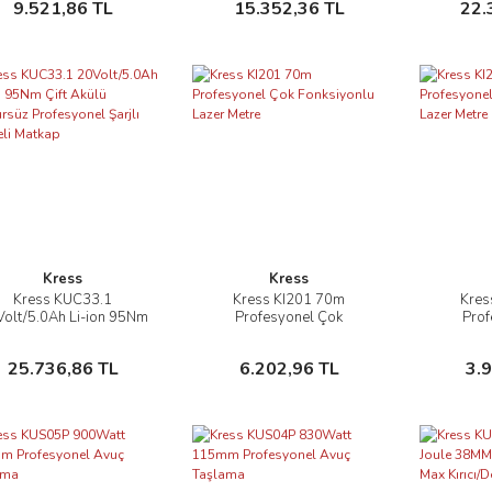
9.521,86 TL
15.352,36 TL
22.
Dahil Değildir)
Kress
Kress
Kress KUC33.1
Kress KI201 70m
Kres
İncele
İncele
olt/5.0Ah Li-ion 95Nm
Profesyonel Çok
Prof
Çift Akülü Kömürsüz
Fonksiyonlu Lazer Metre
Fonksiyo
fesyonel Şarjlı Darbeli
Sepete Ekle
Sepete Ekle
25.736,86 TL
6.202,96 TL
3.
Matkap