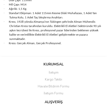
·
Disk Çapı: 115mm
·
Mil Çapı: M14
·
Ağırlık: 1,5 Kg.
·
Standart Ekipman: 1 Adet 115mm Kesme Diski Muhafazası, 1 Adet Yan
Tutma Kolu, 1 Adet Taş Sıkıştırma Anahtarı.
·
Kress, 1928 yılında Almanya’nın Tübingen şehrinde Alman Mühendis
Christian Kress tarafından kuruldu. Elektrikli El Aletleri Sektöründe 90 yılı
aşkın tecrübesi ile Kress, profesyonel pazar liderinden beklenen yüksek
kalite ve verimlilikte Elektrikli El Aletleri geliştirmekte ve pazara
sunmaktadır.
·
Kress: Gerçek Alman, Gerçek Profesyonel.
Bu ürünün fiyat bilgisi, resim, ürün açıklamalarında ve diğer
konularda yetersiz gördüğünüz noktaları öneri formunu kullanarak
Bu ürüne ilk yorumu siz yapın!
KURUMSAL
tarafımıza iletebilirsiniz.
Görüş ve önerileriniz için teşekkür ederiz.
İletişim
Yorum Yaz
Kargo Takibi
Ürün resmi kalitesiz, bozuk veya görüntülenemiyor.
Havale Bildirim Formu
Ürün açıklamasında eksik bilgiler bulunuyor.
İletişim Formu
Ürün bilgilerinde hatalar bulunuyor.
Ürün fiyatı diğer sitelerden daha pahalı.
ALIŞVERİŞ