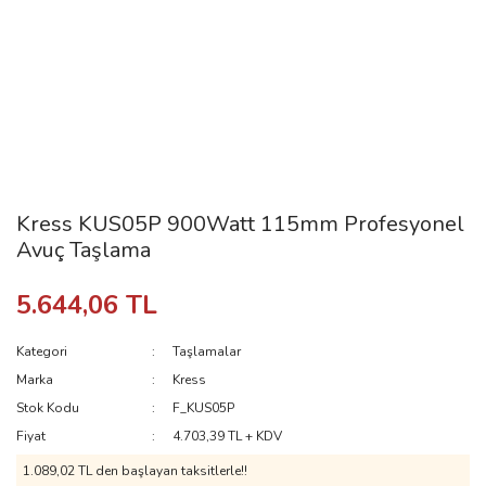
Kress KUS05P 900Watt 115mm Profesyonel
Avuç Taşlama
5.644,06 TL
Kategori
Taşlamalar
Marka
Kress
Stok Kodu
F_KUS05P
Fiyat
4.703,39 TL + KDV
1.089,02 TL den başlayan taksitlerle!!