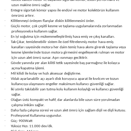
uzun makine ömrü sağlar.
·
Entegre sigortalı kömür yapısı ile endüvi ve motor kolektörün kullanım
ömrünü artırır.
·
Kilitlenmeyi önleyen flanşlar diskin kilitlenmesini önler.
·
Güçlü motor, çok çeşitli kesme ve taşlama uygulamalarında zorlanmadan
profesyonelce kullanım sağlar.
·
En iyi soğutma için mükemmelleştirilmiş hava emiş ve çıkış kanalları.
·
Tak-Çıkar, temizlenebilir sistem ile özel filtrelenmiş motor hava emiş
kanalları sayesinde motora her daim temiz hava akımı girerek taşlama veya
kesme işlemlerinde tozun motora girmesini engelleyerek rulman ve motor
için uzun alet ömrü sunar. Aşırı ısınmayı geciktirir.
·
Gövde yanında yer alan kilitli tetik sayesinde baş parmağınız ile kolayca
açma/kapatma işlemi.
·
Mil kilidi ile kolay ve hızlı aksesuar değiştirme.
·
Vidalı ayarlanabilir açı ayarlı disk koruyucu aparat ile kıvılcım ve tozun
kullanıcıya ulaşmasını engeller maksimum kullanıcı güvenliği sağlar.
·
İki yönlü takılabilir yan tutma kolu kullanım kolaylığı ve kullanıcı güvenliği
sağlar.
·
Olağan üstü kompakt ve hafif, dar alanlarda bile uzun süre yorulmadan
çalışma imkânı sağlar.
·
Daha fazla çalışma süresi ve uzun alet ömrü için sağlam dişli ve dişli kutusu.
·
Profesyonel Kullanıma uygundur.
·
Güç: 900Watt
·
Yüksüz Hızı: 11.000 dev/dk.