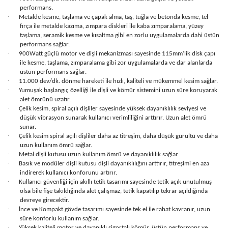
performans.
·
Metalde kesme, taşlama ve çapak alma, taş, tuğla ve betonda kesme, tel
fırça ile metalde kazıma, zımpara diskleri ile kaba zımparalama, yüzey
taşlama, seramik kesme ve kısaltma gibi en zorlu uygulamalarda dahi üstün
performans sağlar.
·
900Watt güçlü motor ve dişli mekanizması sayesinde 115mm’lik disk çapı
ile kesme, taşlama, zımparalama gibi zor uygulamalarda ve dar alanlarda
üstün performans sağlar.
·
11.000 dev/dk. dönme hareketi ile hızlı, kaliteli ve mükemmel kesim sağlar.
·
Yumuşak başlangıç özelliği ile dişli ve kömür sistemini uzun süre koruyarak
alet ömrünü uzatır.
·
Çelik kesim, spiral açılı dişliler sayesinde yüksek dayanıklılık seviyesi ve
düşük vibrasyon sunarak kullanıcı verimliliğini arttırır. Uzun alet ömrü
sunar.
·
Çelik kesim spiral açılı dişliler daha az titreşim, daha düşük gürültü ve daha
uzun kullanım ömrü sağlar.
·
Metal dişli kutusu uzun kullanım ömrü ve dayanıklılık sağlar
·
Basık ve modüler dişli kutusu dişli dayanıklılığını arttırır, titreşimi en aza
indirerek kullanıcı konforunu artırır.
·
Kullanıcı güvenliği için akıllı tetik tasarımı sayesinde tetik açık unutulmuş
olsa bile fişe takıldığında alet çalışmaz, tetik kapatılıp tekrar açıldığında
devreye girecektir.
·
İnce ve Kompakt gövde tasarımı sayesinde tek el ile rahat kavranır, uzun
süre konforlu kullanım sağlar.
·
Yüksek kaliteli motor ve dayanıklı sigortalı kömür, üstün performans ve