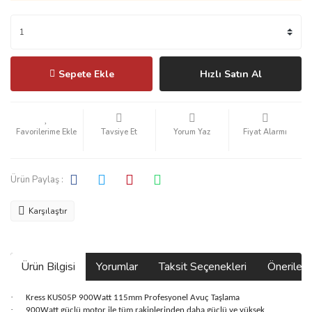
Sepete Ekle
Hızlı Satın Al
Tavsiye Et
Yorum Yaz
Fiyat Alarmı
Ürün Paylaş :
Karşılaştır
Ürün Bilgisi
Yorumlar
Taksit Seçenekleri
Önerilerin
·
Kress KUS05P 900Watt 115mm Profesyonel Avuç Taşlama
·
900Watt güçlü motor ile tüm rakiplerinden daha güçlü ve yüksek