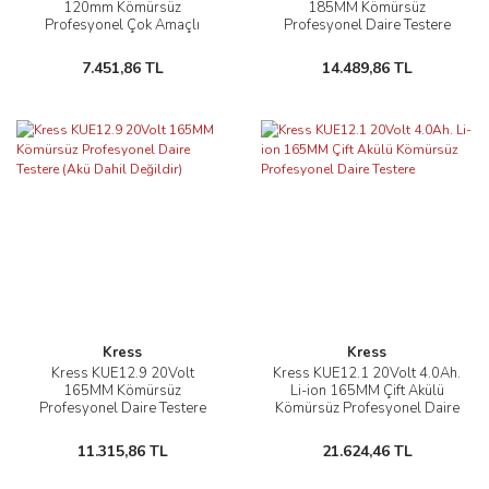
120mm Kömürsüz
185MM Kömürsüz
Profesyonel Çok Amaçlı
Profesyonel Daire Testere
Daire Testere (Akü Dahil
(Akü Dahil Değildir)
Değildir)
7.451,86 TL
14.489,86 TL
Kress
Kress
Kress KUE12.9 20Volt
Kress KUE12.1 20Volt 4.0Ah.
165MM Kömürsüz
Li-ion 165MM Çift Akülü
Profesyonel Daire Testere
Kömürsüz Profesyonel Daire
(Akü Dahil Değildir)
Testere
11.315,86 TL
21.624,46 TL