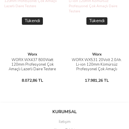
Tükendi
Tükendi
Worx
Worx
WORX WX437 800Watt
WORX WX531 20Volt 2.0Ah.
120mm Profesyonel Çok
Li-ion 120mm Kömürsüz
Amaçlı Lazerli Daire Testere
Profesyonel Çok Amaçlı
Daire Testere
8.072,86 TL
17.981,26 TL
KURUMSAL
İletişim