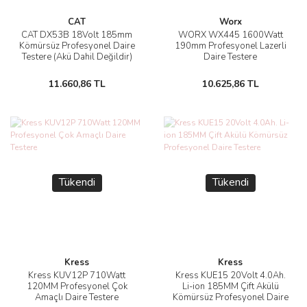
CAT
Worx
CAT DX53B 18Volt 185mm
WORX WX445 1600Watt
Kömürsüz Profesyonel Daire
190mm Profesyonel Lazerli
Testere (Akü Dahil Değildir)
Daire Testere
11.660,86 TL
10.625,86 TL
Tükendi
Tükendi
Kress
Kress
Kress KUV12P 710Watt
Kress KUE15 20Volt 4.0Ah.
120MM Profesyonel Çok
Li-ion 185MM Çift Akülü
Amaçlı Daire Testere
Kömürsüz Profesyonel Daire