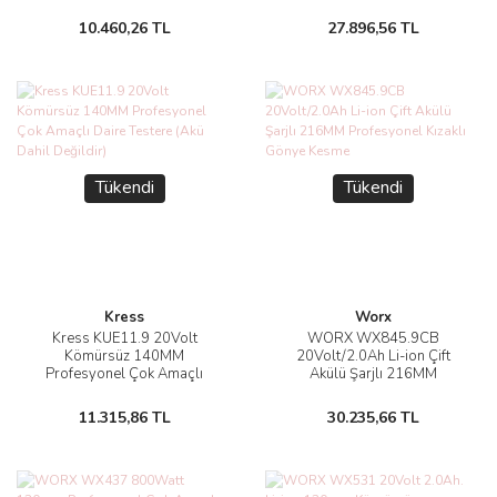
Testere
10.460,26 TL
27.896,56 TL
Tükendi
Tükendi
Kress
Worx
Kress KUE11.9 20Volt
WORX WX845.9CB
Kömürsüz 140MM
20Volt/2.0Ah Li-ion Çift
Profesyonel Çok Amaçlı
Akülü Şarjlı 216MM
Daire Testere (Akü Dahil
Profesyonel Kızaklı Gönye
Değildir)
Kesme
11.315,86 TL
30.235,66 TL