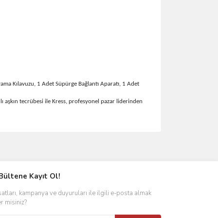
yama Kılavuzu, 1 Adet Süpürge Bağlantı Aparatı, 1 Adet
ı aşkın tecrübesi ile Kress, profesyonel pazar liderinden
ımıza iletebilirsiniz.
Bültene Kayıt Ol!
satları, kampanya ve duyuruları ile ilgili e-posta almak
er misiniz?