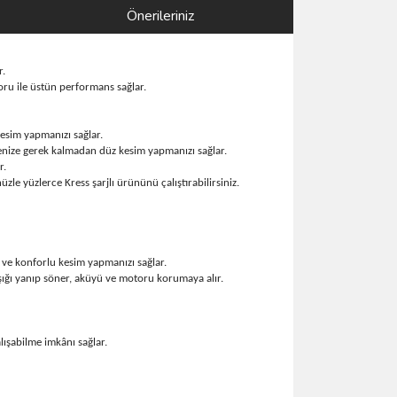
Önerileriniz
r.
ru ile üstün performans sağlar.
esim yapmanızı sağlar.
enize gerek kalmadan düz kesim yapmanızı sağlar.
r.
zle yüzlerce Kress şarjlı ürününü çalıştırabilirsiniz.
 ve konforlu kesim yapmanızı sağlar.
ışığı yanıp söner, aküyü ve motoru korumaya alır.
ışabilme imkânı sağlar.