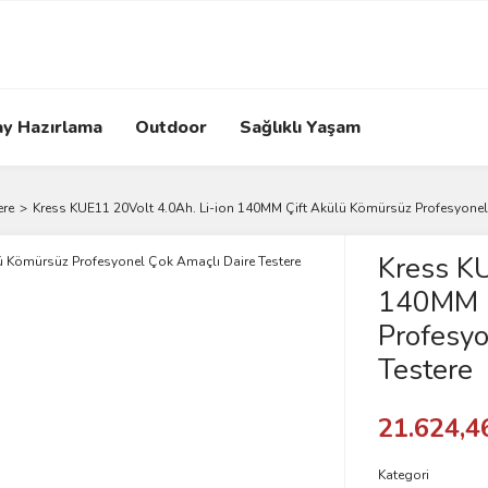
ay Hazırlama
Outdoor
Sağlıklı Yaşam
ere
Kress KUE11 20Volt 4.0Ah. Li-ion 140MM Çift Akülü Kömürsüz Profesyonel
Kress KU
140MM Ç
Profesyo
Testere
21.624,4
Kategori