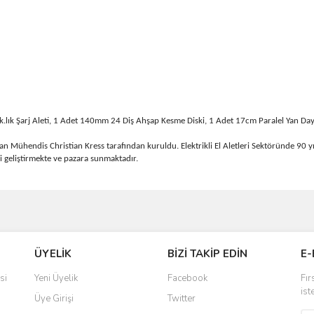
k.lık Şarj Aleti, 1 Adet 140mm 24 Diş Ahşap Kesme Diski, 1 Adet 17cm Paralel Yan Da
Mühendis Christian Kress tarafından kuruldu. Elektrikli El Aletleri Sektöründe 90 yıl
eri geliştirmekte ve pazara sunmaktadır.
ve diğer konularda yetersiz gördüğünüz noktaları öneri formunu kullanarak taraf
Bu ürüne ilk yorumu siz yapın!
ÜYELİK
BİZİ TAKİP EDİN
E-
r.
Yorum Yaz
si
Yeni Üyelik
Facebook
Fır
ist
Üye Girişi
Twitter