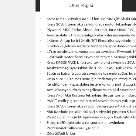
Ürün Bilgisi
·
Kress KUE11 20Volt 4.0Ah. Li-ion 140MM Çift Akülü Kö
·
Kress 20Volt Li-ion akü ve kömürsüz motor teknolojisi i
·
Plywood, MDF, Parke, Ahşap, Seramik, İnce Metal, PVC, A
·
Ayarlanabilir 51mm derinliğe kadar kalın malzemelerde 
·
140mm Ahşap kesici 24 diş TCT Elmas disk sayesinde kalite
·
Sıradan ve geleneksel daire testerelere göre daha komp
·
17cm paralel yan dayama aparatı sayesinde Plywood, MDF
·
Elektronik motor fireni sayesinde tetikten parmak çekildi
·
Kress KROSS PACK Li-ion akü teknolojisi sayesinde 20Volt K
·
Anahtarsız açı ayar tablası ile 0- 15-30-45˚ açılı kesim il
·
Süpürge bağlantı aparatı sayesinde toz emişi sağlar, bu s
·
Uzun süre kullanımda avuç içini terletmeyen, titreşimi 
·
Kendiliğinden kapanabilen testere koruma muhafazası kul
·
Anti-Vibrasyon, titreşim engelleme teknolojisi sayesinde
·
Kress Aktif Akü Koruma Teknolojisi ile aşırı zorlanmalar
·
PMP™ Akıllı güç kontrol sistemi sayesinde aşırı yük, aşır
·
Kress 20Volt Li-ion akü sıradan akülere göre 4 kat daha 
·
Akü üzerinde yer alan akü şarj seviyesini gösteren 5 ka
·
Rahat kullanım için titreşimi emen kauçuk kaplı tutma k
·
Entegre LED aydınlatma çalışma alanını aydınlatır.
·
Profesyonel Kullanıma uygundur.
·
Güç: 20Volt Li-ion