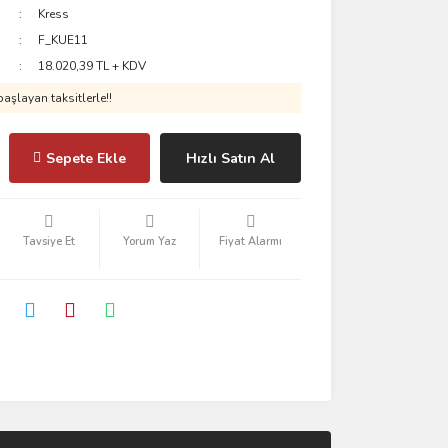
Kress
F_KUE11
18.020,39 TL + KDV
aşlayan taksitlerle!!
Sepete Ekle
Hızlı Satın Al
Tavsiye Et
Yorum Yaz
Fiyat Alarmı