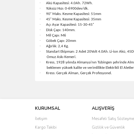
·
Akü Kapasitesi: 4.0Ah. 72Wh.
·
Yüksüz Hızı: 0-6900dev/dk.
·
90˚ Maks. Kesme Kapasitesi: 51mm
·
45˚ Maks. Kesme Kapasitesi: 35mm
·
Açı Ayar Kapasitesi: 15-30-45˚
·
Disk Çapı: 140mm.
·
Mil Çapı: M6
·
Göbek Çapı: 20mm
·
Ağırlık: 2,4 Kg.
·
Standart Ekipman: 2 Adet 20Volt 4.0Ah. Li-ion Akü, 45D
Omuz Askı Kemeri.
·
Kress, 1928 yılında Almanya’nın Tübingen şehrinde Alman 
beklenen yüksek kalite ve verimlilikte Elektrikli El Aletl
·
Kress: Gerçek Alman, Gerçek Profesyonel.
Bu ürünün fiyat bilgisi, resim, ürün açıklamalarında 
Görüş ve önerileriniz için teşekkür ederiz.
KURUMSAL
ALIŞVERİŞ
Ürün resmi kalitesiz, bozuk veya görüntülenemiyo
Ürün açıklamasında eksik bilgiler bulunuyor.
İletişim
Mesafeli Satış Sözleşme
Ürün bilgilerinde hatalar bulunuyor.
Kargo Takibi
Gizlilik ve Güvenlik
Ürün fiyatı diğer sitelerden daha pahalı.