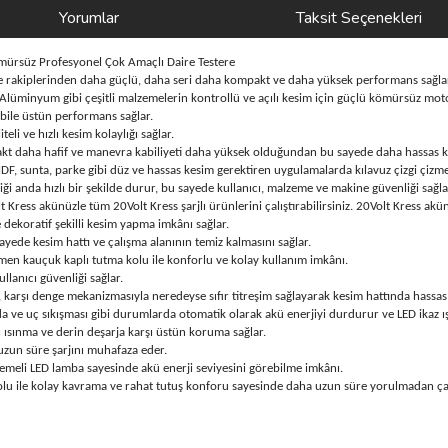
Yorumlar
Taksit Seçenekleri
mürsüz Profesyonel Çok Amaçlı Daire Testere
le rakiplerinden daha güçlü, daha seri daha kompakt ve daha yüksek performans sağla
lüminyum gibi çeşitli malzemelerin kontrollü ve açılı kesim için güçlü kömürsüz moto
bile üstün performans sağlar.
li ve hızlı kesim kolaylığı sağlar.
akt daha hafif ve manevra kabiliyeti daha yüksek olduğundan bu sayede daha hassas k
, sunta, parke gibi düz ve hassas kesim gerektiren uygulamalarda kılavuz çizgi çizm
ği anda hızlı bir şekilde durur, bu sayede kullanıcı, malzeme ve makine güvenliği sağla
ress akünüzle tüm 20Volt Kress şarjlı ürünlerini çalıştırabilirsiniz. 20Volt Kress akünü
e dekoratif şekilli kesim yapma imkânı sağlar.
ayede kesim hattı ve çalışma alanının temiz kalmasını sağlar.
emen kauçuk kaplı tutma kolu ile konforlu ve kolay kullanım imkânı.
lanıcı güvenliği sağlar.
, karşı denge mekanizmasıyla neredeyse sıfır titreşim sağlayarak kesim hattında hassas
da ve uç sıkışması gibi durumlarda otomatik olarak akü enerjiyi durdurur ve LED ikaz 
ı ısınma ve derin deşarja karşı üstün koruma sağlar.
uzun süre şarjını muhafaza eder.
demeli LED lamba sayesinde akü enerji seviyesini görebilme imkânı.
olu ile kolay kavrama ve rahat tutuş konforu sayesinde daha uzun süre yorulmadan çal