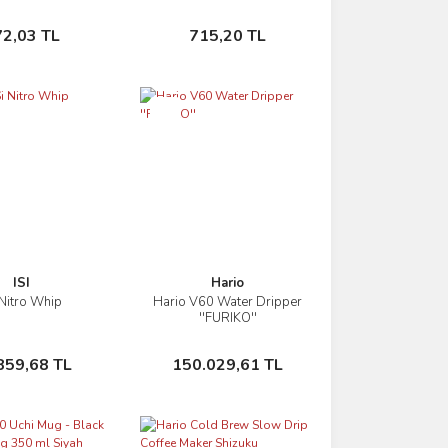
Sepete Ekle
Sepete Ekle
72,03 TL
715,20 TL
Yeni
ISI
Hario
 Nitro Whip
Hario V60 Water Dripper
İncele
İncele
''FURIKO''
Sepete Ekle
Sepete Ekle
859,68 TL
150.029,61 TL