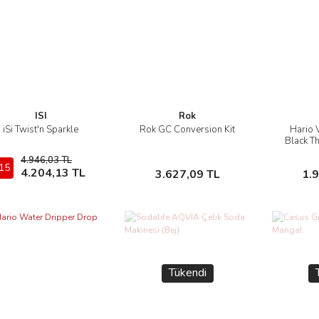
ISI
Rok
iSi Twist'n Sparkle
Rok GC Conversion Kit
Hario 
İncele
İncele
Black T
4.946,03 TL
15
Sepete Ekle
Sepete Ekle
4.204,13 TL
3.627,09 TL
1.
Tükendi