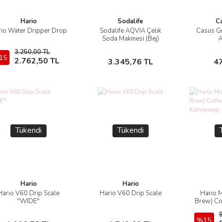
Hario
Sodalife
Ca
io Water Dripper Drop
Sodalife AQVIA Çelik
Casus Gri
İncele
İncele
Soda Makinesi (Bej)
A
3.250,00 TL
15
Sepete Ekle
Stokta Yok
2.762,50 TL
3.345,76 TL
4
Tükendi
Tükendi
Hario
Hario
Hario V60 Drip Scale
Hario V60 Drip Scale
Hario M
İncele
İncele
''WIDE''
Brew) Co
K
Stokta Yok
Stokta Yok
%15