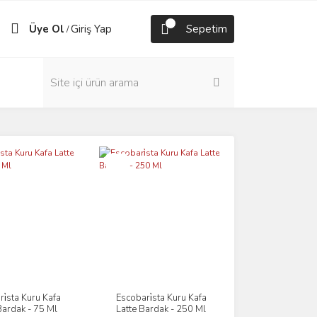
Üye Ol
Giriş Yap
Sepetim
/
Yeni
i̇sta Kuru Kafa
Escobari̇sta Kuru Kafa
İncele
İncele
Bardak - 75 Ml
Latte Bardak - 250 Ml