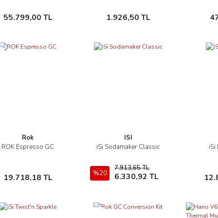
ml Gümüş
Sepete Ekle
Sepete Ekle
55.799,00 TL
1.926,50 TL
4
i
Rok
ISI
ROK Espresso GC
iSi Sodamaker Classic
iSi
İncele
İncele
7.913,65 TL
Sepete Ekle
%20
Sepete Ekle
6.330,92 TL
19.718,18 TL
12.
Yeni