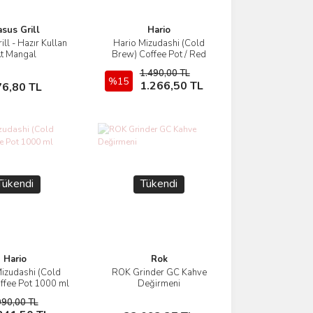
sus Grill
Hario
ll - Hazır Kullan
Hario Mizudashi (Cold
İncele
İncele
t Mangal
Brew) Coffee Pot / Red
1.490,00 TL
Stokta Yok
%15
Stokta Yok
1.266,50 TL
76,80 TL
Tükendi
Tükendi
Hario
Rok
izudashi (Cold
ROK Grinder GC Kahve
İncele
İncele
ffee Pot 1000 ml
Değirmeni
ahverengi
990,00 TL
Stokta Yok
Stokta Yok