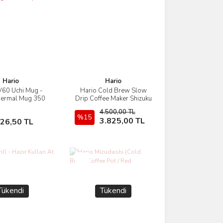
Hario
Hario
V60 Uchi Mug -
Hario Cold Brew Slow
İncele
İncele
hermal Mug 350
Drip Coffee Maker Shizuku
ml Siyah
4.500,00 TL
Sepete Ekle
%15
Sepete Ekle
3.825,00 TL
926,50 TL
Yeni
Tükendi
Tükendi