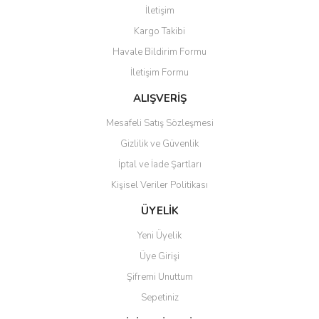
İletişim
Yorum Yaz
Kargo Takibi
Ürün resmi kalitesiz, bozuk veya görüntülenemiyor.
Havale Bildirim Formu
Ürün açıklamasında eksik bilgiler bulunuyor.
İletişim Formu
Ürün bilgilerinde hatalar bulunuyor.
Ürün fiyatı diğer sitelerden daha pahalı.
ALIŞVERİŞ
Bu ürüne benzer farklı alternatifler olmalı.
Mesafeli Satış Sözleşmesi
Gizlilik ve Güvenlik
İptal ve İade Şartları
Kişisel Veriler Politikası
Gönder
ÜYELİK
Yeni Üyelik
Üye Girişi
Şifremi Unuttum
Sepetiniz