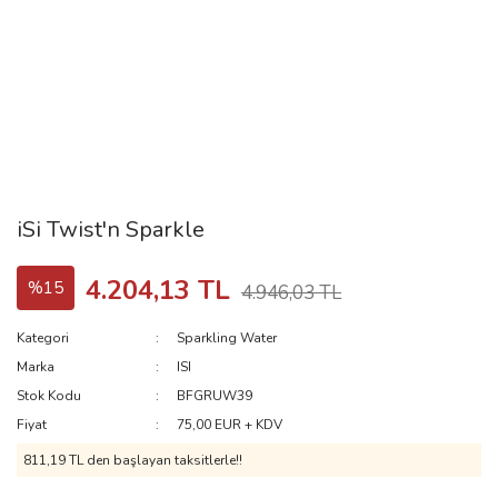
iSi Twist'n Sparkle
4.204,13 TL
%15
4.946,03 TL
Kategori
Sparkling Water
Marka
ISI
Stok Kodu
BFGRUW39
Fiyat
75,00 EUR + KDV
811,19 TL den başlayan taksitlerle!!