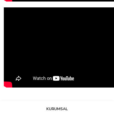
Bu ürünün fiyat bilgisi, resim, ürün açıklamalarında ve diğer
konularda yetersiz gördüğünüz noktaları öneri formunu kullanarak
Bu ürüne ilk yorumu siz yapın!
KURUMSAL
tarafımıza iletebilirsiniz.
Görüş ve önerileriniz için teşekkür ederiz.