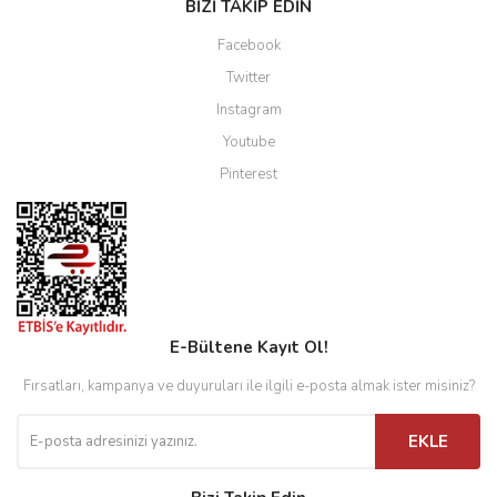
BİZİ TAKİP EDİN
Facebook
Twitter
Instagram
Youtube
Pinterest
E-Bültene Kayıt Ol!
Fırsatları, kampanya ve duyuruları ile ilgili e-posta almak ister misiniz?
EKLE