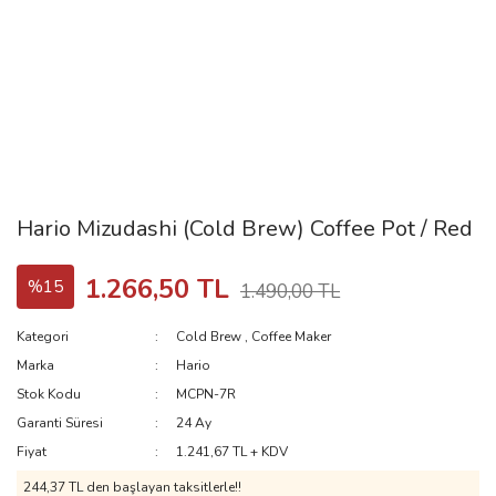
Hario Mizudashi (Cold Brew) Coffee Pot / Red
1.266,50 TL
%15
1.490,00 TL
Kategori
Cold Brew
,
Coffee Maker
Marka
Hario
Stok Kodu
MCPN-7R
Garanti Süresi
24 Ay
Fiyat
1.241,67 TL + KDV
244,37 TL den başlayan taksitlerle!!