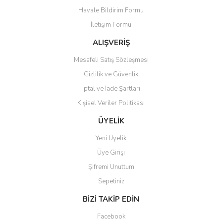
Havale Bildirim Formu
Ürün açıklamasında eksik bilgiler bulunuyor.
İletişim Formu
Ürün bilgilerinde hatalar bulunuyor.
Ürün fiyatı diğer sitelerden daha pahalı.
ALIŞVERİŞ
Bu ürüne benzer farklı alternatifler olmalı.
Mesafeli Satış Sözleşmesi
Gizlilik ve Güvenlik
İptal ve İade Şartları
Kişisel Veriler Politikası
Gönder
ÜYELİK
Yeni Üyelik
Üye Girişi
Şifremi Unuttum
Sepetiniz
BİZİ TAKİP EDİN
Facebook