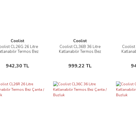
Coolist
Coolist
oolist CL26G 26 Litre
Coolist CL36B 36 Litre
Coolist
İncele
İncele
tlanabilir Termos Bez
Katlanabilir Termos Bez
Katlana
Çanta / Buzluk
Çanta / Buzluk
Çan
Sepete Ekle
Sepete Ekle
942,30 TL
999,22 TL
9