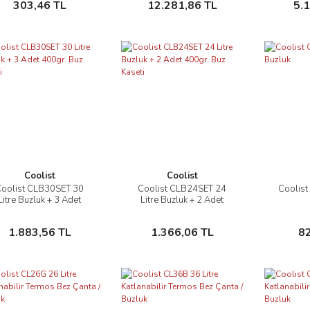
303,46 TL
12.281,86 TL
5.
Kablosu
Coolist
Coolist
oolist CLB30SET 30
Coolist CLB24SET 24
Coolist
İncele
İncele
Litre Buzluk + 3 Adet
Litre Buzluk + 2 Adet
400gr. Buz Kaseti
400gr. Buz Kaseti
Sepete Ekle
Sepete Ekle
1.883,56 TL
1.366,06 TL
8