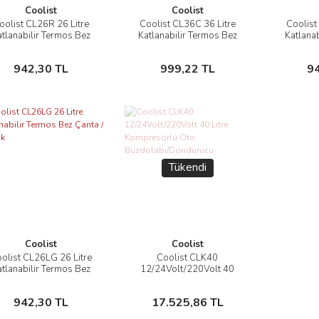
Coolist
Coolist
oolist CL26R 26 Litre
Coolist CL36C 36 Litre
Coolist
İncele
İncele
tlanabilir Termos Bez
Katlanabilir Termos Bez
Katlana
Çanta / Buzluk
Çanta / Buzluk
Çan
Sepete Ekle
Sepete Ekle
942,30 TL
999,22 TL
9
Tükendi
Coolist
Coolist
olist CL26LG 26 Litre
Coolist CLK40
İncele
İncele
tlanabilir Termos Bez
12/24Volt/220Volt 40
Çanta / Buzluk
Litre Kompresörlü Oto
Buzdolabı/Dondurucu
Sepete Ekle
Stokta Yok
942,30 TL
17.525,86 TL