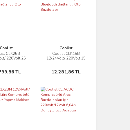
Coolist
Coolist
list CLK25B
Coolist CLK15B
İncele
İncele
lt/ 220Volt 25
12/24Volt/ 220Volt 15
 Kompresörlü
Litre Kompresörlü
h Bağlantılı Oto
Bluetooth Bağlantılı Oto
Sepete Ekle
Sepete Ekle
799,86 TL
12.281,86 TL
uzdolabı
Buzdolabı