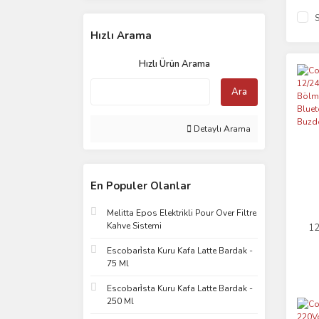
S
Hızlı Arama
Hızlı Ürün Arama
Ara
Detaylı Arama
En Populer Olanlar
Melitta Epos Elektrikli Pour Over Filtre
Kahve Sistemi
12
K
Escobari̇sta Kuru Kafa Latte Bardak -
Ba
75 Ml
Escobari̇sta Kuru Kafa Latte Bardak -
250 Ml