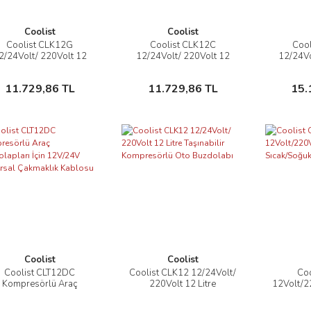
Coolist
Coolist
Coolist CLK12G
Coolist CLK12C
Coo
İncele
İncele
2/24Volt/ 220Volt 12
12/24Volt/ 220Volt 12
12/24Vo
Litre Taşınabilir
Litre Taşınabilir
Litre
Kompresörlü Oto
Kompresörlü Oto
Otoma
Sepete Ekle
Sepete Ekle
11.729,86 TL
11.729,86 TL
15.
Buzdolabı
Buzdolabı
Coolist
Coolist
Coolist CLT12DC
Coolist CLK12 12/24Volt/
Coo
İncele
İncele
Kompresörlü Araç
220Volt 12 Litre
12Volt/2
dolapları İçin 12V/24V
Taşınabilir Kompresörlü
Litre 
Üniversal Çakmaklık
Oto Buzdolabı
B
Sepete Ekle
Sepete Ekle