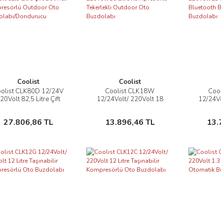
Coolist
Coolist
olist CLK80D 12/24V
Coolist CLK18W
Coo
İncele
İncele
20Volt 82,5 Litre Çift
12/24Volt/ 220Volt 18
12/24Vo
Bölmeli Kompresörlü
Litre Kompresörlü
Litre
Outdoor Oto
Tekerlekli Outdoor Oto
Bluetoot
Sepete Ekle
Sepete Ekle
27.806,86 TL
13.896,46 TL
13.
uzdolabı/Dondurucu
Buzdolabı
B