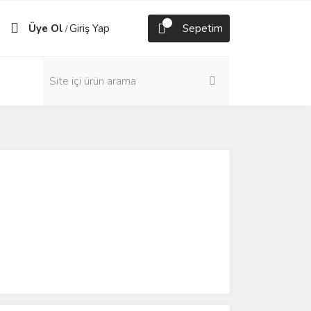
Üye Ol
Giriş Yap
Sepetim
/