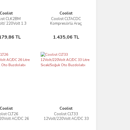
Coolist
Coolist
list CLK2BM
Coolist CLTACDC
İncele
İncele
lt/ 220Volt 1.3
Kompresörlü Araç
 Kompresörlü
Buzdolapları İçin
tik Buz Yapma
220Volt/12Volt 6,0Ah
Sepete Ekle
Sepete Ekle
179,86 TL
1.435,06 TL
Makinesi
Dönüştürücü Adaptör
Coolist
Coolist
list CLT26
Coolist CLT33
İncele
İncele
20Volt AC/DC 26
12Volt/220Volt AC/DC 33
Sıcak/Soğuk Oto
Litre Sıcak/Soğuk Oto
uzdolabı
Buzdolabı
Sepete Ekle
Sepete Ekle