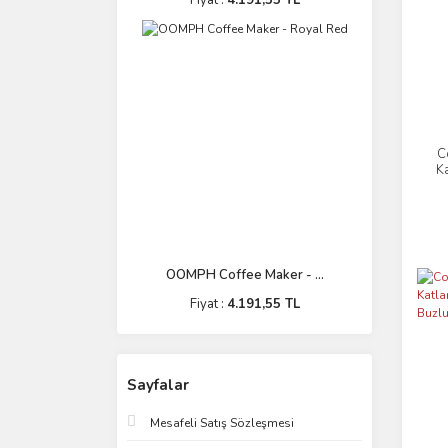
Fiyat :
4.191,55 TL
C
Ka
OOMPH Coffee Maker - ...
Fiyat :
4.191,55 TL
Sayfalar
Mesafeli Satış Sözleşmesi