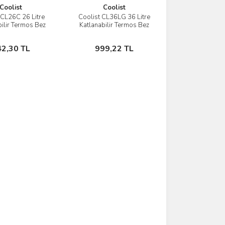
Coolist
Coolist
 CL26C 26 Litre
Coolist CL36LG 36 Litre
İncele
İncele
bilir Termos Bez
Katlanabilir Termos Bez
ta / Buzluk
Çanta / Buzluk
Sepete Ekle
Sepete Ekle
42,30 TL
999,22 TL