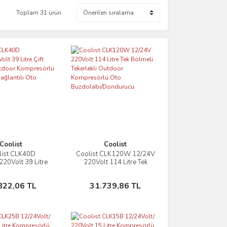
Toplam 31 ürün
Coolist
Coolist
list CLK40D
Coolist CLK120W 12/24V
İncele
İncele
20Volt 39 Litre
220Volt 114 Litre Tek
ölmeli Outdoor
Bölmeli Tekerlekli
örlü Bluetooth
Outdoor Kompresörlü Oto
Sepete Ekle
Sepete Ekle
822,06 TL
31.739,86 TL
lı Oto Buzdolabı
Buzdolabı/Dondurucu