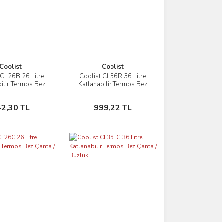
Coolist
Coolist
 CL26B 26 Litre
Coolist CL36R 36 Litre
İncele
İncele
bilir Termos Bez
Katlanabilir Termos Bez
ta / Buzluk
Çanta / Buzluk
Sepete Ekle
Sepete Ekle
42,30 TL
999,22 TL