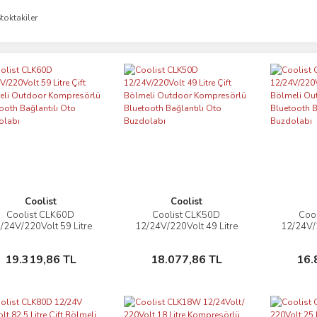
toktakiler
Coolist
Coolist
Coolist CLK60D
Coolist CLK50D
Coo
İncele
İncele
/24V/220Volt 59 Litre
12/24V/220Volt 49 Litre
12/24V/2
Çift Bölmeli Outdoor
Çift Bölmeli Outdoor
Çift B
ompresörlü Bluetooth
Kompresörlü Bluetooth
Kompres
Sepete Ekle
Sepete Ekle
19.319,86 TL
18.077,86 TL
16.
ğlantılı Oto Buzdolabı
Bağlantılı Oto Buzdolabı
Bağlantı