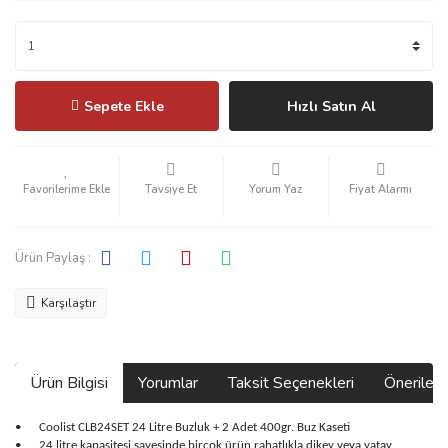
Sepete Ekle
Hızlı Satın Al
Tavsiye Et
Yorum Yaz
Fiyat Alarmı
Ürün Paylaş :
Karşılaştır
Ürün Bilgisi
Yorumlar
Taksit Seçenekleri
Önerilerin
•
Coolist CLB24SET 24 Litre Buzluk + 2 Adet 400gr. Buz Kaseti
•
24 litre kapasitesi sayesinde birçok ürün rahatlıkla dikey veya yatay