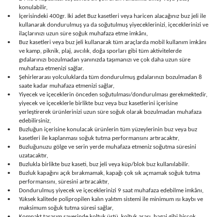
konulabilir,
•
İçerisindeki 400gr. İki adet Buz kasetleri veya haricen alacağınız buz jeli ile
kullanarak dondurulmuş ya da soğutulmuş yiyeceklerinizi, içeceklerinizi ve
ilaçlarınızı uzun süre soğuk muhafaza etme imkânı,
•
Buz kasetleri veya buz jeli kullanarak tüm araçlarda mobil kullanım imkânı
ve kamp, piknik, plaj, avcılık, doğa sporları gibi tüm aktivitelerde
gıdalarınızı bozulmadan yanınızda taşımanızı ve çok daha uzun süre
muhafaza etmenizi sağlar.
•
Şehirlerarası yolculuklarda tüm dondurulmuş gıdalarınızı bozulmadan 8
saate kadar muhafaza etmenizi sağlar,
•
Yiyecek ve içeceklerin önceden soğutulması/dondurulması gerekmektedir,
yiyecek ve içeceklerle birlikte buz veya buz kasetlerini içerisine
yerleştirerek ürünlerinizi uzun süre soğuk olarak bozulmadan muhafaza
edebilirsiniz,
•
Buzluğun içerisine konulacak ürünlerin tüm yüzeylerinin buz veya buz
kasetleri ile kaplanması soğuk tutma performansını artıracaktır,
•
Buzluğunuzu gölge ve serin yerde muhafaza etmeniz soğutma süresini
uzatacaktır,
•
Buzlukla birlikte buz kaseti, buz jeli veya küp/blok buz kullanılabilir.
•
Buzluk kapağını açık bırakmamak, kapağı çok sık açmamak soğuk tutma
performansını, süresini artıracaktır,
•
Dondurulmuş yiyecek ve içeceklerinizi 9 saat muhafaza edebilme imkânı,
•
Yüksek kalitede polipropilen kalın yalıtım sistemi ile minimum ısı kaybı ve
maksimum soğuk tutma süresi sağlar,
•
Kompakt tasarım sayesinde koltuk üstü, koltuk arası, bagaj gibi birçok