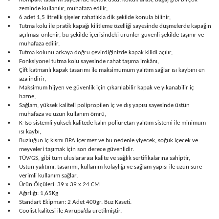
zeminde kullanılır, muhafaza edilir,
•
6 adet 1,5 litrelik şişeler rahatlıkla dik şekilde konula bilinir,
•
Tutma kolu ile pratik kapağı kilitleme özelliği sayesinde düşmelerde kapağın
açılması önlenir, bu şekilde içerisindeki ürünler güvenli şekilde taşınır ve
muhafaza edilir,
•
Tutma kolunu arkaya doğru çevirdiğinizde kapak kilidi açılır,
•
Fonksiyonel tutma kolu sayesinde rahat taşıma imkânı,
•
Çift katmanlı kapak tasarımı ile maksimumum yalıtım sağlar ısı kaybını en
aza indirir,
•
Maksimum hijyen ve güvenlik için çıkarılabilir kapak ve yıkanabilir iç
hazne,
•
Sağlam, yüksek kaliteli polipropilen iç ve dış yapısı sayesinde üstün
muhafaza ve uzun kullanım ömrü,
•
K-Iso sistemli yüksek kalitede kalın poliüretan yalıtım sistemi ile minimum
ısı kaybı,
•
Buzluğun iç kısmı BPA içermez ve bu nedenle yiyecek, soğuk içecek ve
meyveleri taşımak için son derece güvenlidir.
•
TÜV/GS, gibi tüm uluslararası kalite ve sağlık sertifikalarına sahiptir,
•
Üstün yalıtımı, tasarımı, kullanım kolaylığı ve sağlam yapısı ile uzun süre
verimli kullanım sağlar,
•
Ürün Ölçüleri: 39 x 39 x 24 CM
•
Ağırlığı: 1,65Kg
•
Standart Ekipman: 2 Adet 400gr. Buz Kaseti.
•
Coolist kalitesi ile Avrupa’da üretilmiştir.