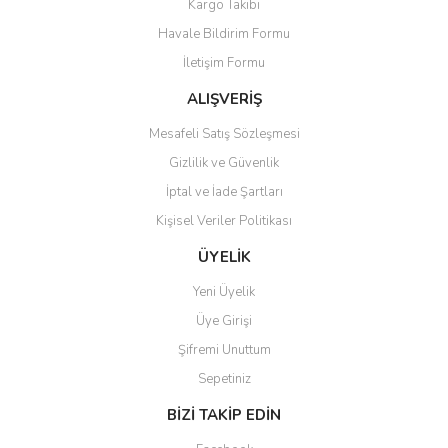
Kargo Takibi
Ürün resmi kalitesiz, bozuk veya görüntülenemiyor.
Havale Bildirim Formu
Ürün açıklamasında eksik bilgiler bulunuyor.
İletişim Formu
Ürün bilgilerinde hatalar bulunuyor.
Ürün fiyatı diğer sitelerden daha pahalı.
ALIŞVERİŞ
Bu ürüne benzer farklı alternatifler olmalı.
Mesafeli Satış Sözleşmesi
Gizlilik ve Güvenlik
İptal ve İade Şartları
Kişisel Veriler Politikası
Gönder
ÜYELİK
Yeni Üyelik
Üye Girişi
Şifremi Unuttum
Sepetiniz
BİZİ TAKİP EDİN