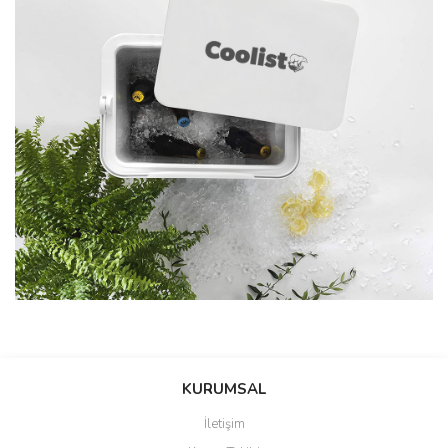
Bu ürünün fiyat bilgisi, resim, ürün açıklamalarında ve diğer
konularda yetersiz gördüğünüz noktaları öneri formunu kullanarak
Bu ürüne ilk yorumu siz yapın!
KURUMSAL
tarafımıza iletebilirsiniz.
Görüş ve önerileriniz için teşekkür ederiz.
İletişim
Yorum Yaz