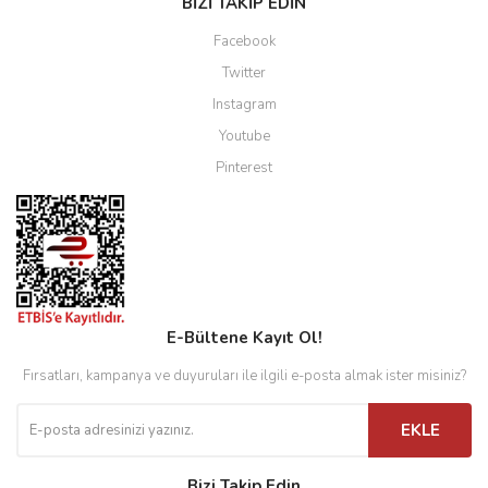
BİZİ TAKİP EDİN
Facebook
Twitter
Instagram
Youtube
Pinterest
E-Bültene Kayıt Ol!
Fırsatları, kampanya ve duyuruları ile ilgili e-posta almak ister misiniz?
EKLE
Bizi Takip Edin