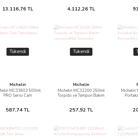
kım/Desülfatör/Power
Stokta Yok
Stokta Yok
13.116,76 TL
4.112,26 TL
9
Supply
Tükendi
Tükendi
Michelin
Michelin
helin MC33603 500ml.
Michelin MC32200 250ml
Micheli
İncele
İncele
PRO Serisi Cam
Torpido ve Tampon Bakım
Portaka
Temizleyici Sprey
Losyonu/Mat Görünüm
Konsantr
Stokta Yok
Stokta Yok
587,74 TL
257,92 TL
2