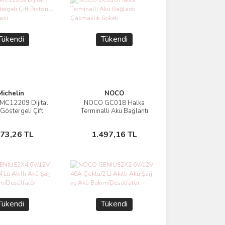
Tükendi
Tükendi
Michelin
NOCO
 MC12209 Dijital
NOCO GC018 Halka
İncele
İncele
Göstergeli Çift
Terminalli Akü Bağlantı
u Ayak Pompası
Çakmaklık Soketi
Stokta Yok
Stokta Yok
973,26 TL
1.497,16 TL
Tükendi
Tükendi