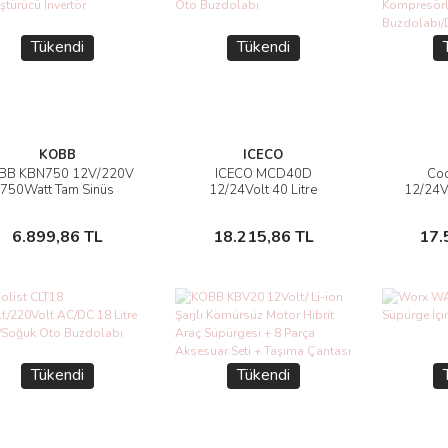
Tükendi
Tükendi
KOBB
ICECO
BB KBN750 12V/220V
ICECO MCD40D
Coo
İncele
İncele
750Watt Tam Sinüs
12/24Volt 40 Litre
12/24V
Dönüştürücü İnvertör
Kompresörlü Outdoor Oto
Litre K
Buzdolabı
Buzdol
Stokta Yok
Stokta Yok
6.899,86 TL
18.215,86 TL
17.
Tükendi
Tükendi