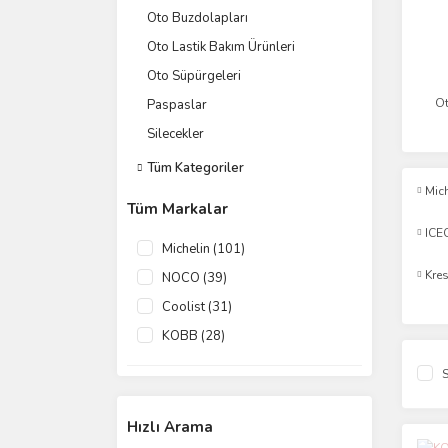
Oto Buzdolapları
Oto Lastik Bakım Ürünleri
Oto Süpürgeleri
Ot
Paspaslar
Silecekler
Tüm Kategoriler
Mich
Tüm Markalar
ICE
Michelin (101)
Kre
NOCO (39)
Coolist (31)
KOBB (28)
Lokithor (21)
S
ICECO (16)
Acopower (9)
Hızlı Arama