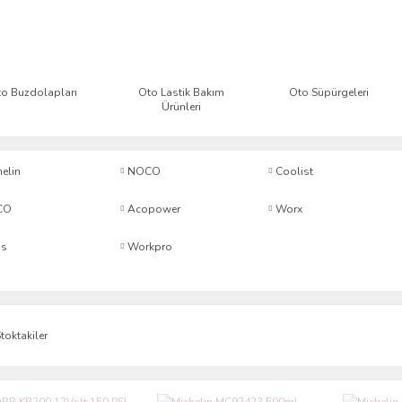
o Buzdolapları
Oto Lastik Bakım
Oto Süpürgeleri
Ürünleri
elin
NOCO
Coolist
CO
Acopower
Worx
ss
Workpro
toktakiler