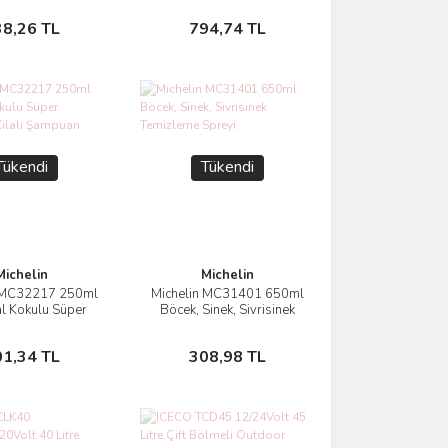
Yenileyici Sprey
Stokta Yok
Stokta Yok
38,26 TL
794,74 TL
Tükendi
Tükendi
Michelin
Michelin
n MC32217 250ml
Michelin MC31401 650ml
İncele
İncele
l Kokulu Süper
Böcek, Sinek, Sivrisinek
e Cilalı Şampuan
Temizleme Spreyi
Stokta Yok
Stokta Yok
01,34 TL
308,98 TL