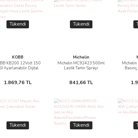
Tükendi
Tükendi
KOBB
Michelin
BB KB200 12Volt 150
Michelin MC92423 500ml
Michelin
İncele
İncele
SI Ayarlanabilir Dijital
Lastik Tamir Spreyi
Basınç 
sınç Göstergeli Hava
Pistonl
astik Şişirme Pompası
Stokta Yok
Stokta Yok
1.869,76 TL
841,66 TL
1.
Tükendi
Tükendi