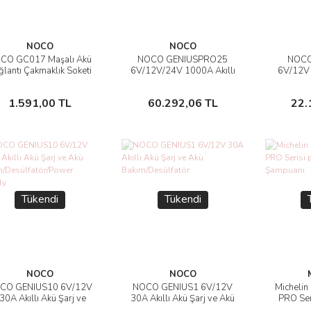
NOCO
NOCO
CO GC017 Maşalı Akü
NOCO GENIUSPRO25
NOCO
İncele
İncele
ğlantı Çakmaklık Soketi
6V/12V/24V 1000A Akıllı
6V/12V 
Akü Şarj ve Akü
Akıllı 
Bakım/Desülfatör/Power
Bakı
Stokta Yok
Stokta Yok
1.591,00 TL
60.292,06 TL
22.
Supply
Tükendi
Tükendi
NOCO
NOCO
CO GENIUS10 6V/12V
NOCO GENIUS1 6V/12V
Michelin
İncele
İncele
30A Akıllı Akü Şarj ve
30A Akıllı Akü Şarj ve Akü
PRO Ser
Akü
Bakım/Desülfatör
Ş