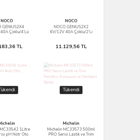
NOCO
NOCO
 GENIUS2X4
NOCO GENIUS2X2
İncele
İncele
40A Çoklu/4’Lü
6V/12V 40A Çoklu/2’Li
Akü Şarj ve Akü
Akıllı Akü Şarj ve Akü
m/Desülfatör
Bakım/Desülfatör
Stokta Yok
Stokta Yok
183,36 TL
11.129,56 TL
Tükendi
Tükendi
Michelin
Michelin
 MC33542 1Litre
Michelin MC33573 500ml
İncele
İncele
isi pH Nötr Oto
PRO Serisi Lastik ve Trim
ampuanı
Parlatıcı, Koruyucu ve