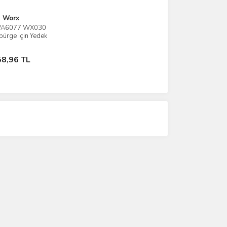
Worx
WA6077 WX030
İncele
üpürge İçin Yedek
EPA Filtre
Stokta Yok
58,96 TL