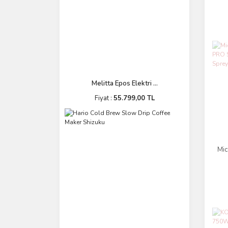
Ba
Melitta Epos Elektri ...
Fiyat :
55.799,00 TL
Mic