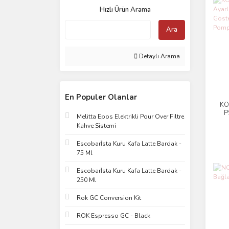
Worx (8)
Hızlı Ürün Arama
Stanley (6)
Ara
Parago (2)
Kress (1)
Detaylı Arama
Workpro (1)
En Populer Olanlar
KO
P
Melitta Epos Elektrikli Pour Over Filtre
Ba
Kahve Sistemi
L
Escobari̇sta Kuru Kafa Latte Bardak -
75 Ml
Escobari̇sta Kuru Kafa Latte Bardak -
250 Ml
Rok GC Conversion Kit
ROK Espresso GC - Black