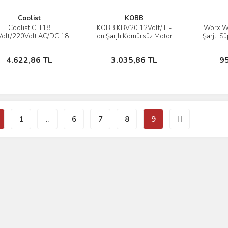
Coolist
KOBB
Coolist CLT18
KOBB KBV20 12Volt/ Li-
Worx 
İncele
İncele
olt/220Volt AC/DC 18
ion Şarjlı Kömürsüz Motor
Şarjlı S
Litre Sıcak/Soğuk Oto
Hibrit Araç Süpürgesi + 8
H
Buzdolabı
Parça Aksesuar Seti +
Stokta Yok
Stokta Yok
4.622,86 TL
3.035,86 TL
9
Taşıma Çantası
1
..
6
7
8
9