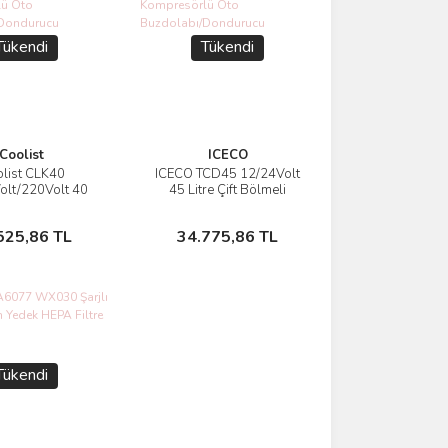
Tükendi
Tükendi
Coolist
ICECO
list CLK40
ICECO TCD45 12/24Volt
İncele
İncele
olt/220Volt 40
45 Litre Çift Bölmeli
ompresörlü Oto
Outdoor Kompresörlü Oto
abı/Dondurucu
Buzdolabı/Dondurucu
Stokta Yok
Stokta Yok
525,86 TL
34.775,86 TL
Tükendi