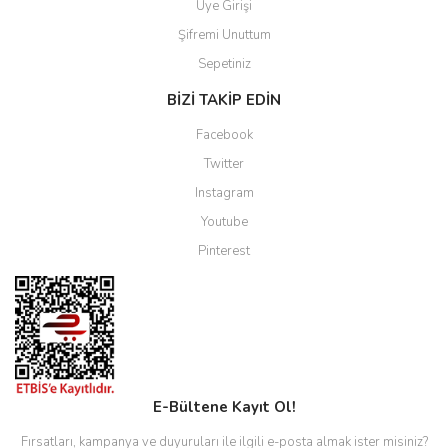
Üye Girişi
Şifremi Unuttum
Sepetiniz
BİZİ TAKİP EDİN
Facebook
Twitter
Instagram
Youtube
Pinterest
E-Bültene Kayıt Ol!
Fırsatları, kampanya ve duyuruları ile ilgili e-posta almak ister misiniz?