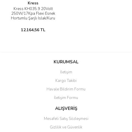
Kress
Kress KH035.9 20Volt
250W/17Kpa Flexi Esnek
Hortumlu Şarjlı Islak/Kuru
Süpürge & Üfleme (Akü Dahil
Değildir)
12.164,56 TL
KURUMSAL
İletişim
Kargo Takibi
Havale Bildirim Formu
İletişim Formu
ALIŞVERİŞ
Mesafeli Satış Sözleşmesi
Gizlilik ve Güvenlik