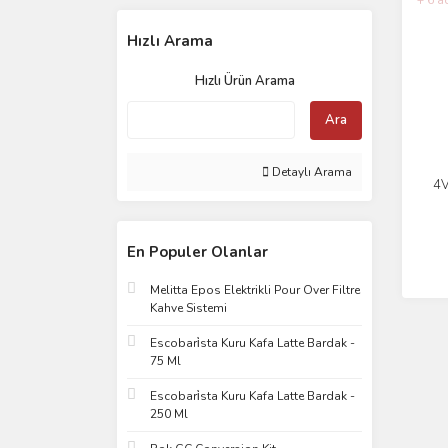
Hızlı Arama
Hızlı Ürün Arama
Ara
Detaylı Arama
4V
Ş
ade
En Populer Olanlar
Melitta Epos Elektrikli Pour Over Filtre
Kahve Sistemi
Escobari̇sta Kuru Kafa Latte Bardak -
75 Ml
Escobari̇sta Kuru Kafa Latte Bardak -
250 Ml