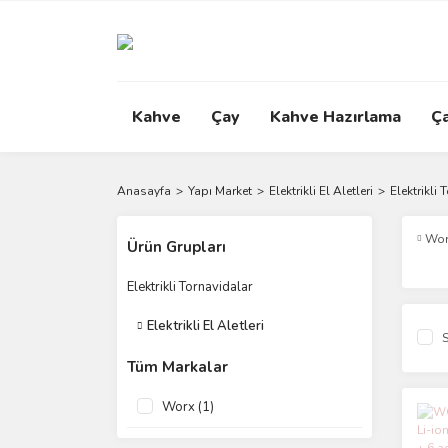
Kahve
Çay
Kahve Hazırlama
Ç
Anasayfa
Yapı Market
Elektrikli El Aletleri
Elektrikli 
Wor
Ürün Grupları
Elektrikli Tornavidalar
Elektrikli El Aletleri
S
Tüm Markalar
Worx (1)