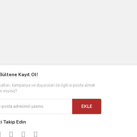
Bültene Kayıt Ol!
satları, kampanya ve duyuruları ile ilgili e-posta almak
er misiniz?
EKLE
zi Takip Edin