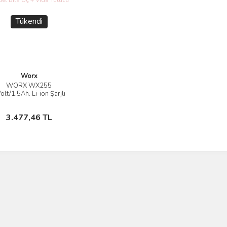
Tükendi
Worx
WORX WX255
İncele
olt/1.5Ah. Li-ion Şarjlı
arjörlü Tornavida + 6
t Bits Uç + Vida Tutucu
Stokta Yok
3.477,46 TL