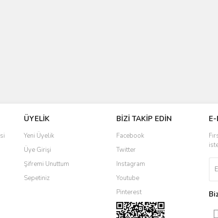
ÜYELİK
BİZİ TAKİP EDİN
E-
si
Yeni Üyelik
Facebook
Fır
ist
Üye Girişi
Twitter
Şifremi Unuttum
Instagram
Sepetiniz
Youtube
Pinterest
Bi