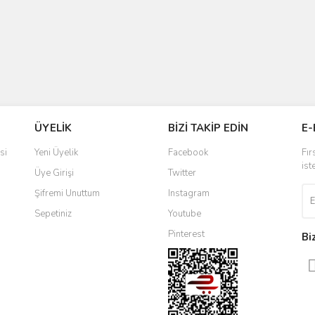
ÜYELİK
BİZİ TAKİP EDİN
E-
si
Yeni Üyelik
Facebook
Fır
ist
Üye Girişi
Twitter
Şifremi Unuttum
Instagram
Sepetiniz
Youtube
Pinterest
Bi