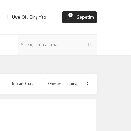
0
Üye Ol
Giriş Yap
Sepetim
/
Toplam 0 ürün