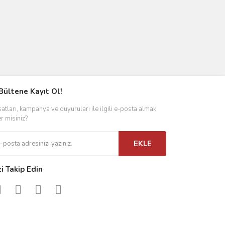
Bültene Kayıt Ol!
satları, kampanya ve duyuruları ile ilgili e-posta almak
er misiniz?
EKLE
zi Takip Edin