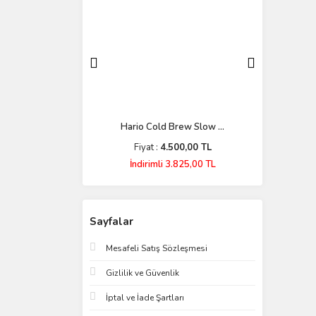
os Elektri ...
Hario Cold Brew Slow ...
OOMPH C
5.799,00 TL
Fiyat :
4.500,00 TL
Fiya
İndirimli 3.825,00 TL
Sayfalar
Mesafeli Satış Sözleşmesi
Gizlilik ve Güvenlik
İptal ve İade Şartları