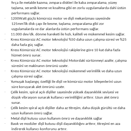
fırça ile metalde kazıma, zımpara diskleri ile kaba zımparalama, yüzey
taşlama, seramik kesme ve kısaltma gibi en zorlu uygulamalarda dahi üstün
performans sağlar.
·
1200Watt güçlü kömürsüz motor ve dişli mekanizması sayesinde
125mm’lik disk çapı ile kesme, taşlama, zımparalama gibi zor
uygulamalarda ve dar alanlarda üstün performans sağlar.
·
11.000 dev/dk. dönme hareketi ile hızlı, kaliteli ve mükemmel kesim sağlar.
·
Kress Kömürsüz AC motor teknolojisi %50 daha uzun çalışma süresi ve %25
daha fazla güç sağlar.
·
Kress Kömürsüz AC motor teknolojisi rakiplerine göre 10 kat daha fazla
hizmet ömrü sunar.
·
Kress Kömürsüz AC motor teknolojisi Motordaki sürtünmeyi azaltır, çalışma
süresini ve makinanın ömrünü uzatır.
·
Kress Kömürsüz AC motor teknolojisi mükemmel verimlilik ve daha uzun
çalışma süresi sağlar.
·
Yumuşak başlangıç özelliği ile dişli ve kömürsüz motor bileşenlerini uzun
süre koruyarak alet ömrünü uzatır.
·
Çelik kesim, spiral açılı dişliler sayesinde yüksek dayanıklılık seviyesi ve
düşük vibrasyon sunarak kullanıcı verimliliğini arttırır. Uzun alet ömrü
sunar.
·
Çelik kesim spiral açılı dişliler daha az titreşim, daha düşük gürültü ve daha
uzun kullanım ömrü sağlar.
·
Metal dişli kutusu uzun kullanım ömrü ve dayanıklılık sağlar
·
Basık ve modüler dişli kutusu dişli dayanıklılığını arttırır, titreşimi en aza
indirerek kullanıcı konforunu artırır.