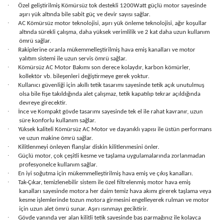
·
Özel geliştirilmiş Kömürsüz tok destekli 1200Watt güçlü motor sayesinde
aşırı yük altında bile sabit güç ve devir sayısı sağlar.
·
AC Kömürsüz motor teknolojisi, aşırı yük önleme teknolojisi, ağır koşullar
altında sürekli çalışma, daha yüksek verimlilik ve 2 kat daha uzun kullanım
ömrü sağlar.
·
Rakiplerine oranla mükemmelleştirilmiş hava emiş kanalları ve motor
yalıtım sistemi ile uzun servis ömrü sağlar.
·
Kömürsüz AC Motor Bakımı son derece kolaydır, karbon kömürler,
kollektör vb. bileşenleri değiştirmeye gerek yoktur.
·
Kullanıcı güvenliği için akıllı tetik tasarımı sayesinde tetik açık unutulmuş
olsa bile fişe takıldığında alet çalışmaz, tetik kapatılıp tekrar açıldığında
devreye girecektir.
·
İnce ve Kompakt gövde tasarımı sayesinde tek el ile rahat kavranır, uzun
süre konforlu kullanım sağlar.
·
Yüksek kaliteli Kömürsüz AC Motor ve dayanıklı yapısı ile üstün performans
ve uzun makine ömrü sağlar.
·
Kilitlenmeyi önleyen flanşlar diskin kilitlenmesini önler.
·
Güçlü motor, çok çeşitli kesme ve taşlama uygulamalarında zorlanmadan
profesyonelce kullanım sağlar.
·
En iyi soğutma için mükemmelleştirilmiş hava emiş ve çıkış kanalları.
·
Tak-Çıkar, temizlenebilir sistem ile özel filtrelenmiş motor hava emiş
kanalları sayesinde motora her daim temiz hava akımı girerek taşlama veya
kesme işlemlerinde tozun motora girmesini engelleyerek rulman ve motor
için uzun alet ömrü sunar. Aşırı ısınmayı geciktirir.
·
Gövde yanında yer alan kilitli tetik sayesinde baş parmağınız ile kolayca