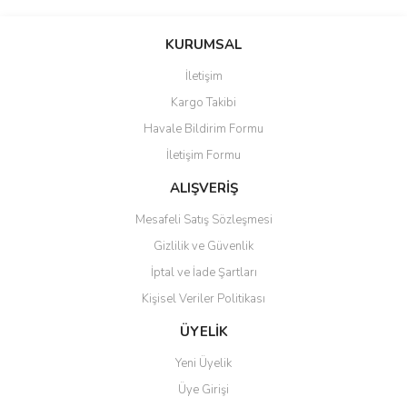
Bu ürünün fiyat bilgisi, resim, ürün açıklamalarında ve diğer
konularda yetersiz gördüğünüz noktaları öneri formunu kullanarak
Bu ürüne ilk yorumu siz yapın!
KURUMSAL
tarafımıza iletebilirsiniz.
Görüş ve önerileriniz için teşekkür ederiz.
İletişim
Yorum Yaz
Kargo Takibi
Ürün resmi kalitesiz, bozuk veya görüntülenemiyor.
Havale Bildirim Formu
Ürün açıklamasında eksik bilgiler bulunuyor.
İletişim Formu
Ürün bilgilerinde hatalar bulunuyor.
Ürün fiyatı diğer sitelerden daha pahalı.
ALIŞVERİŞ
Bu ürüne benzer farklı alternatifler olmalı.
Mesafeli Satış Sözleşmesi
Gizlilik ve Güvenlik
İptal ve İade Şartları
Kişisel Veriler Politikası
Gönder
ÜYELİK
Yeni Üyelik
Üye Girişi