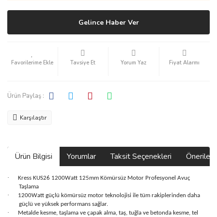
Gelince Haber Ver
Tavsiye Et
Yorum Yaz
Fiyat Alarmı
Ürün Paylaş :
Karşılaştır
Ürün Bilgisi
Yorumlar
Taksit Seçenekleri
Önerilerin
·
Kress KUS26 1200Watt 125mm Kömürsüz Motor Profesyonel Avuç
Taşlama
·
1200Watt güçlü kömürsüz motor teknolojisi ile tüm rakiplerinden daha
güçlü ve yüksek performans sağlar.
·
Metalde kesme, taşlama ve çapak alma, taş, tuğla ve betonda kesme, tel