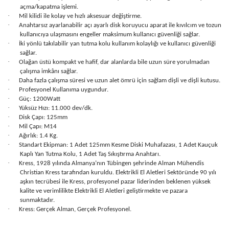
açma/kapatma işlemi.
·
Mil kilidi ile kolay ve hızlı aksesuar değiştirme.
·
Anahtarsız ayarlanabilir açı ayarlı disk koruyucu aparat ile kıvılcım ve tozun
kullanıcıya ulaşmasını engeller maksimum kullanıcı güvenliği sağlar.
·
İki yönlü takılabilir yan tutma kolu kullanım kolaylığı ve kullanıcı güvenliği
sağlar.
·
Olağan üstü kompakt ve hafif, dar alanlarda bile uzun süre yorulmadan
çalışma imkânı sağlar.
·
Daha fazla çalışma süresi ve uzun alet ömrü için sağlam dişli ve dişli kutusu.
·
Profesyonel Kullanıma uygundur.
·
Güç: 1200Watt
·
Yüksüz Hızı: 11.000 dev/dk.
·
Disk Çapı: 125mm
·
Mil Çapı: M14
·
Ağırlık: 1.4 Kg.
·
Standart Ekipman: 1 Adet 125mm Kesme Diski Muhafazası, 1 Adet Kauçuk
Kaplı Yan Tutma Kolu, 1 Adet Taş Sıkıştırma Anahtarı.
·
Kress, 1928 yılında Almanya’nın Tübingen şehrinde Alman Mühendis
Christian Kress tarafından kuruldu. Elektrikli El Aletleri Sektöründe 90 yılı
aşkın tecrübesi ile Kress, profesyonel pazar liderinden beklenen yüksek
kalite ve verimlilikte Elektrikli El Aletleri geliştirmekte ve pazara
sunmaktadır.
·
Kress: Gerçek Alman, Gerçek Profesyonel.