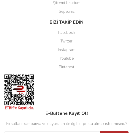
Şifremi Unuttum
Sepetiniz
BİZİ TAKİP EDİN
Facebook
Twitter
Instagram
Youtube
Pinterest
E-Bültene Kayıt Ol!
Fırsatları, kampanya ve duyuruları ile ilgili e-posta almak ister misiniz?