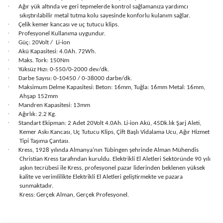
·
Ağır yük altında ve geri tepmelerde kontrol sağlamanıza yardımcı
sıkıştırılabilir metal tutma kolu sayesinde konforlu kulanım sağlar.
·
Çelik kemer kancası ve uç tutucu klips.
·
Profesyonel Kullanıma uygundur.
·
Güç: 20Volt /
Li-ion
·
Akü Kapasitesi: 4.0Ah. 72Wh.
·
Maks. Tork: 150Nm
·
Yüksüz Hızı: 0-550/0-2000 dev/dk.
·
Darbe Sayısı: 0-10450 / 0-38000 darbe/dk.
·
Maksimum Delme Kapasitesi: Beton: 16mm, Tuğla: 16mm Metal: 16mm,
Ahşap 152mm
·
Mandren Kapasitesi: 13mm
·
Ağırlık: 2.2 Kg.
·
Standart Ekipman: 2 Adet 20Volt 4.0Ah. Li-ion Akü, 45Dk.lık Şarj Aleti,
Kemer Askı Kancası, Uç Tutucu Klips, Çift Başlı Vidalama Ucu, Ağır Hizmet
Tipi Taşıma Çantası.
·
Kress, 1928 yılında Almanya’nın Tübingen şehrinde Alman Mühendis
Christian Kress tarafından kuruldu. Elektrikli El Aletleri Sektöründe 90 yılı
aşkın tecrübesi ile Kress, profesyonel pazar liderinden beklenen yüksek
kalite ve verimlilikte Elektrikli El Aletleri geliştirmekte ve pazara
sunmaktadır.
Kress: Gerçek Alman, Gerçek Profesyonel.
Bu ürünün fiyat bilgisi, resim, ürün açıklamalarında ve diğer