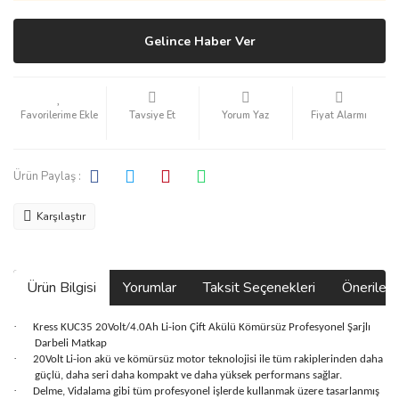
Gelince Haber Ver
Tavsiye Et
Yorum Yaz
Fiyat Alarmı
Ürün Paylaş :
Karşılaştır
Ürün Bilgisi
Yorumlar
Taksit Seçenekleri
Önerilerin
·
Kress KUC35 20Volt/4.0Ah Li-ion Çift Akülü Kömürsüz Profesyonel Şarjlı
Darbeli Matkap
·
20Volt Li-ion akü ve kömürsüz motor teknolojisi ile tüm rakiplerinden daha
güçlü, daha seri daha kompakt ve daha yüksek performans sağlar.
·
Delme, Vidalama gibi tüm profesyonel işlerde kullanmak üzere tasarlanmış