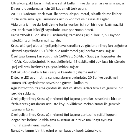
·
Ultra kompakt tasarım tek elle rahat kullanım ve dar alanlara erişim sağlar.
·
En zorlu uygulamalar için 20 kademeli tork ayarı.
·
20+1+1 kademeli tork ayarı ile beton, ahşap, metal, plastik delme ile her
türlü vidalama uygulamasında üstün kontrol ve hassaslık sağlar.
·
Vidalama için ve darbeli delme fonksiyonları için birbirinden bağımsız iki
ayrı tork ayar bileziği sayesinde uzun şanzıman ömrü.
·
Kress 20Volt Li-ion akü kullanılmadığı zamanda şarjını korur, bu sayede
istediğiniz an kullanıma hazırdır.
·
Kress akü şarj aletleri, gelişmiş hava kanalları ve güçlendirilmiş fan soğutma
sistemi sayesinde +50 ˚C’de bile mükemmel şarj performansı sağlar.
·
Özel tasarlanmış fan soğutmalı 160Watt 6.0Ah. / Saat Şarj kapasitesi ile
4.0Ah. Kapasitesindeki Kress akülerinizi 45 dakika gibi çok kısa bir sürede
şarj edilerek kesintisiz çalışma imkânı sağlar.
·
Çift akü 45 dakikalık hızlı şarj ile kesintisiz çalışma imkânı.
·
Entegre LED aydınlatma çalışma alanını aydınlatır. 20 Saniye gecikmeli
sönen LED aydınlatma sayesinde güvenli kullanım.
·
Ağır hizmet tipi taşıma çantası ile alet ve aksesuarları temiz ve güvenli bir
şekilde saklama
·
Özel geliştirilmiş Kress ağır hizmet tipi taşıma çantaları sayesinde birden
fazla Kress çantalarını üst üste koyup kilitleme mekanizması ile güvenle
taşıma imkânı.
·
Özel geliştirilmiş Kress ağır hizmet tipi taşıma çantası ile şeffaf kapaklı
organizer bölme ile vidalama aksesuarlarınızı ve makinayı ayrı ayrı
muhafaza etmenizi sağlar.
·
Rahat kullanım için titreşimi emen kauçuk kaplı tutma kolu.