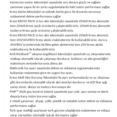
kömürsüz motor teknolojisi sayesinde son derece güçlü ve sağlam
şanzıman yapısı ile en zorlu uygulamalarda dahi üstün performans sağlar.
·
Kress darbe teknolojisi ve yüksek darbe gücü ile duvarda sorunsuz
mükemmel delme performansı sağlar
·
Kress KROSS PACK Li-ion akü teknolojisi sayesinde 20Volt Kress akünüzle
tüm 20Volt Kress şarjlı ürünlerini çalıştırabilirsiniz. 20Volt Kress akünüzle
yüzlerce Kress şarjlı ürününü çalıştırabilirsiniz.
·
Kress KROSS PACK Li-ion akü teknolojisi sayesinde 20Volt Kress akünüzü
tüm 20V/40V/80V Kress akülü makineleriniz ile kullanabilirsiniz. Ayrıca
40V/80V ürünlerinizle birlikte gelen akülerinizi tüm 20V Kress akülü
makinalarınız ile kullanabilirsiniz.
·
Anti-Kickback™ sıkışma engelleyici teknolojisi sayesinde uç sıkışmalarında
matkap otomatik olarak çalışmayı durdurur, kullanıcı ve alet güvenliğini
maksimum seviyede koruma altına alır.
·
Elektronik hız ayarı sayesinde delme ve vidalama uygulamalarında
kullanılan malzemeye göre en uygun hız ayarı.
·
Kress Aktif Akü Koruma Teknolojisi ile aşırı zorlanmalarda ve uç sıkışması
gibi durumlarda otomatik olarak akü enerjiyi durdurur ve LED ikaz ışığı
yanıp söner, aküyü ve motoru korumaya alır.
·
PMP™ Akıllı güç kontrol sistemi sayesinde aşırı yük, aşırı ısınma ve derin
deşarja karşı üstün koruma sağlar.
·
2 vitesli şanzıman, ahşap, çelik, plastik ve metalde üstün delme ve vidalama
performansı sağlar.
·
Tork ayar özelliği ayarlanan tork gücüne ulaştığında malzemeye ve vidaya
zarar vermeden otomatik olarak durmasını sağlar