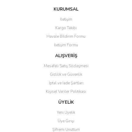
konularda yetersiz gördüğünüz noktaları öneri formunu kullanarak
Bu ürüne ilk yorumu siz yapın!
KURUMSAL
tarafımıza iletebilirsiniz.
Görüş ve önerileriniz için teşekkür ederiz.
İletişim
Yorum Yaz
Kargo Takibi
Ürün resmi kalitesiz, bozuk veya görüntülenemiyor.
Havale Bildirim Formu
Ürün açıklamasında eksik bilgiler bulunuyor.
İletişim Formu
Ürün bilgilerinde hatalar bulunuyor.
Ürün fiyatı diğer sitelerden daha pahalı.
ALIŞVERİŞ
Bu ürüne benzer farklı alternatifler olmalı.
Mesafeli Satış Sözleşmesi
Gizlilik ve Güvenlik
İptal ve İade Şartları
Kişisel Veriler Politikası
Gönder
ÜYELİK
Yeni Üyelik
Üye Girişi
Şifremi Unuttum