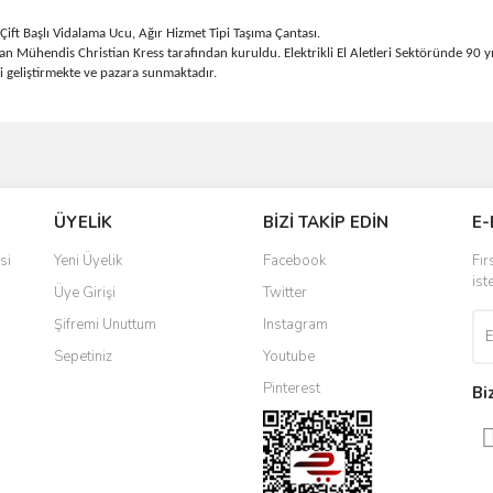
ift Başlı Vidalama Ucu, Ağır Hizmet Tipi Taşıma Çantası.
Mühendis Christian Kress tarafından kuruldu. Elektrikli El Aletleri Sektöründe 90 yıl
eri geliştirmekte ve pazara sunmaktadır.
ve diğer konularda yetersiz gördüğünüz noktaları öneri formunu kullanarak taraf
Bu ürüne ilk yorumu siz yapın!
ÜYELİK
BİZİ TAKİP EDİN
E-
r.
Yorum Yaz
si
Yeni Üyelik
Facebook
Fır
ist
Üye Girişi
Twitter
Şifremi Unuttum
Instagram
Sepetiniz
Youtube
Pinterest
Bi
Gönder