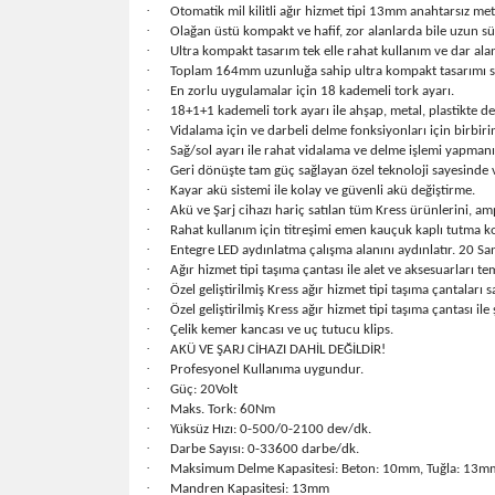
·
Otomatik mil kilitli ağır hizmet tipi 13mm anahtarsız met
·
Olağan üstü kompakt ve hafif, zor alanlarda bile uzun s
·
Ultra kompakt tasarım tek elle rahat kullanım ve dar alan
·
Toplam 164mm uzunluğa sahip ultra kompakt tasarımı say
·
En zorlu uygulamalar için 18 kademeli tork ayarı.
·
18+1+1 kademeli tork ayarı ile ahşap, metal, plastikte d
·
Vidalama için ve darbeli delme fonksiyonları için birbir
·
Sağ/sol ayarı ile rahat vidalama ve delme işlemi yapmanız
·
Geri dönüşte tam güç sağlayan özel teknoloji sayesinde
·
Kayar akü sistemi ile kolay ve güvenli akü değiştirme.
·
Akü ve Şarj cihazı hariç satılan tüm Kress ürünlerini, amp
·
Rahat kullanım için titreşimi emen kauçuk kaplı tutma k
·
Entegre LED aydınlatma çalışma alanını aydınlatır. 20 S
·
Ağır hizmet tipi taşıma çantası ile alet ve aksesuarları t
·
Özel geliştirilmiş Kress ağır hizmet tipi taşıma çantaları
·
Özel geliştirilmiş Kress ağır hizmet tipi taşıma çantası i
·
Çelik kemer kancası ve uç tutucu klips.
·
AKÜ VE ŞARJ CİHAZI DAHİL DEĞİLDİR!
·
Profesyonel Kullanıma uygundur.
·
Güç: 20Volt
·
Maks. Tork: 60Nm
·
Yüksüz Hızı: 0-500/0-2100 dev/dk.
·
Darbe Sayısı: 0-33600 darbe/dk.
·
Maksimum Delme Kapasitesi: Beton: 10mm, Tuğla: 13
·
Mandren Kapasitesi: 13mm