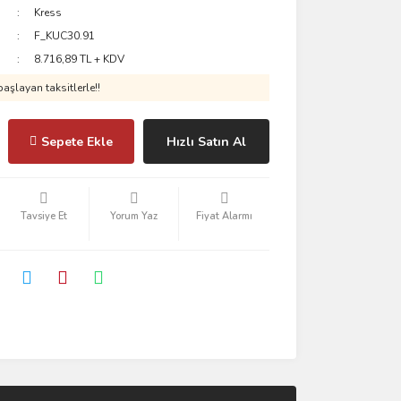
Kress
F_KUC30.91
8.716,89 TL + KDV
aşlayan taksitlerle!!
Sepete Ekle
Hızlı Satın Al
Tavsiye Et
Yorum Yaz
Fiyat Alarmı