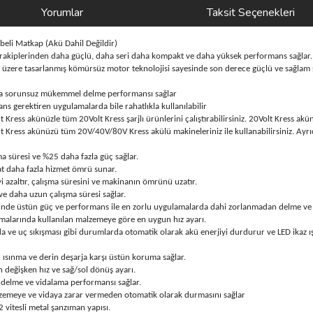
Yorumlar
Taksit Seçenekleri
eli Matkap (Akü Dahil Değildir)
m rakiplerinden daha güçlü, daha seri daha kompakt ve daha yüksek performans sağlar.
 üzere tasarlanmış kömürsüz motor teknolojisi sayesinde son derece güçlü ve sağlam 
rda sorunsuz mükemmel delme performansı sağlar
ns gerektiren uygulamalarda bile rahatlıkla kullanılabilir
ress akünüzle tüm 20Volt Kress şarjlı ürünlerini çalıştırabilirsiniz. 20Volt Kress akünü
t Kress akünüzü tüm 20V/40V/80V Kress akülü makineleriniz ile kullanabilirsiniz. Ayrıc
 süresi ve %25 daha fazla güç sağlar.
at daha fazla hizmet ömrü sunar.
azaltır, çalışma süresini ve makinanın ömrünü uzatır.
e daha uzun çalışma süresi sağlar.
inde üstün güç ve performans ile en zorlu uygulamalarda dahi zorlanmadan delme ve
amalarında kullanılan malzemeye göre en uygun hız ayarı.
da ve uç sıkışması gibi durumlarda otomatik olarak akü enerjiyi durdurur ve LED ikaz ı
ı ısınma ve derin deşarja karşı üstün koruma sağlar.
in değişken hız ve sağ/sol dönüş ayarı.
ün delme ve vidalama performansı sağlar.
alzemeye ve vidaya zarar vermeden otomatik olarak durmasını sağlar
 vitesli metal şanzıman yapısı.