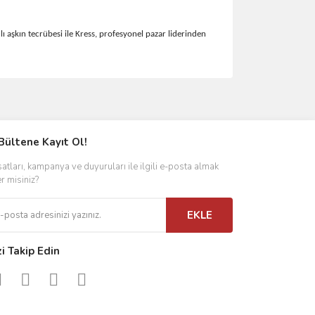
ı aşkın tecrübesi ile Kress, profesyonel pazar liderinden
ımıza iletebilirsiniz.
Bültene Kayıt Ol!
satları, kampanya ve duyuruları ile ilgili e-posta almak
er misiniz?
EKLE
zi Takip Edin