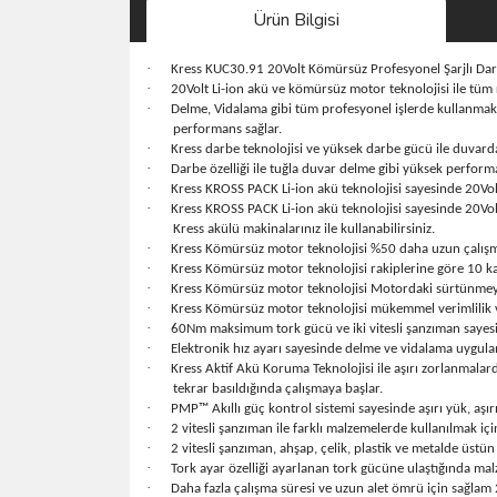
Ürün Bilgisi
·
Kress KUC30.91 20Volt Kömürsüz Profesyonel Şarjlı Darb
·
20Volt Li-ion akü ve kömürsüz motor teknolojisi ile tü
·
Delme, Vidalama gibi tüm profesyonel işlerde kullanmak
performans sağlar.
·
Kress darbe teknolojisi ve yüksek darbe gücü ile duva
·
Darbe özelliği ile tuğla duvar delme gibi yüksek performa
·
Kress KROSS PACK Li-ion akü teknolojisi sayesinde 20Volt K
·
Kress KROSS PACK Li-ion akü teknolojisi sayesinde 20Vol
Kress akülü makinalarınız ile kullanabilirsiniz.
·
Kress Kömürsüz motor teknolojisi %50 daha uzun çalışma
·
Kress Kömürsüz motor teknolojisi rakiplerine göre 10 k
·
Kress Kömürsüz motor teknolojisi Motordaki sürtünmeyi 
·
Kress Kömürsüz motor teknolojisi mükemmel verimlilik v
·
60Nm maksimum tork gücü ve iki vitesli şanzıman sayes
·
Elektronik hız ayarı sayesinde delme ve vidalama uygul
·
Kress Aktif Akü Koruma Teknolojisi ile aşırı zorlanmalar
tekrar basıldığında çalışmaya başlar.
·
PMP™ Akıllı güç kontrol sistemi sayesinde aşırı yük, aşır
·
2 vitesli şanzıman ile farklı malzemelerde kullanılmak iç
·
2 vitesli şanzıman, ahşap, çelik, plastik ve metalde üst
·
Tork ayar özelliği ayarlanan tork gücüne ulaştığında m
·
Daha fazla çalışma süresi ve uzun alet ömrü için sağlam 2