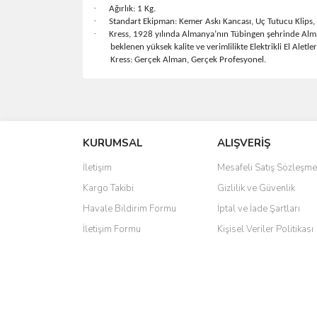
·
Ağırlık: 1 Kg.
·
Standart Ekipman: Kemer Askı Kancası, Uç Tutucu Klips, Ç
·
Kress, 1928 yılında Almanya’nın Tübingen şehrinde Alman 
beklenen yüksek kalite ve verimlilikte Elektrikli El Aletl
Kress: Gerçek Alman, Gerçek Profesyonel.
Bu ürünün fiyat bilgisi, resim, ürün açıklamalarında 
Görüş ve önerileriniz için teşekkür ederiz.
KURUMSAL
ALIŞVERİŞ
Ürün resmi kalitesiz, bozuk veya görüntülenemiyo
Ürün açıklamasında eksik bilgiler bulunuyor.
İletişim
Mesafeli Satış Sözleşme
Ürün bilgilerinde hatalar bulunuyor.
Kargo Takibi
Gizlilik ve Güvenlik
Ürün fiyatı diğer sitelerden daha pahalı.
Havale Bildirim Formu
İptal ve İade Şartları
Bu ürüne benzer farklı alternatifler olmalı.
İletişim Formu
Kişisel Veriler Politikası