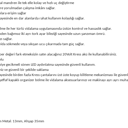
al mandren ile tek elle kolay ve hızlı uç değiştirme
üre yorulmadan çalışma imkânı sağlar.
lara erişim sağlar
esinde en dar alanlarda rahat kullanım kolaylığı sağlar.
elme ile her türlü vidalama uygulamasında üstün kontrol ve hassaslık sağlar.
inden bağımsız iki ayrı tork ayar bileziği sayesinde uzun şanzıman ömrü.
ı sağlar.
 vida sökmede veya sıkışan ucu çıkarmada tam güç sağlar.
er değeri fark etmeksizin satın alacağınız 20Volt Kress akü ile kullanabilirsiniz.
olu
aniye gecikmeli sönen LED aydınlatma sayesinde güvenli kullanım.
emiz ve güvenli bir şekilde saklama
 sayesinde birden fazla Kress çantalarını üst üste koyup kilitleme mekanizması ile güven
le şeffaf kapaklı organizer bölme ile vidalama aksesuarlarınızı ve makinayı ayrı ayrı muha
mm Metal: 13mm, Ahşap 35mm