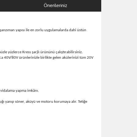
Önerileriniz
şanzıman yapısı ile en zorlu uygulamalarda dahi üstün
zle yüzlerce Kress şarjlı ürününü çalıştırabilirsiniz.
a 40V/80V ürünlerinizle birlikte gelen akülerinizi tüm 20V
 vidalama yapma imkânı.
şığı yanıp söner, aküyü ve motoru korumaya alır. Tetiğe