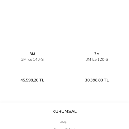
3M
3M
3M Ice 140-S
3M Ice 120-S
45.598,20 TL
30.398,80 TL
KURUMSAL
İletişim