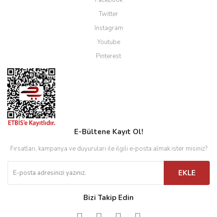
Facebook
Twitter
Instagram
Youtube
Pinterest
E-Bültene Kayıt Ol!
Fırsatları, kampanya ve duyuruları ile ilgili e-posta almak ister misiniz?
EKLE
Bizi Takip Edin