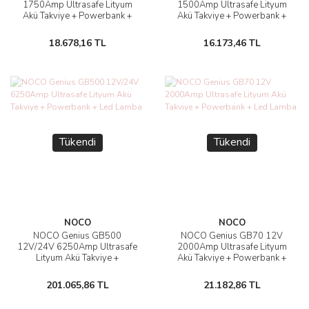
1750Amp Ultrasafe Lityum
1500Amp Ultrasafe Lityum
Akü Takviye + Powerbank +
Akü Takviye + Powerbank +
Led Lamba
Led Lamba
18.678,16 TL
16.173,46 TL
Tükendi
Tükendi
NOCO
NOCO
NOCO Genius GB500
NOCO Genius GB70 12V
12V/24V 6250Amp Ultrasafe
2000Amp Ultrasafe Lityum
Lityum Akü Takviye +
Akü Takviye + Powerbank +
Powerbank + Led Lamba
Led Lamba
201.065,86 TL
21.182,86 TL