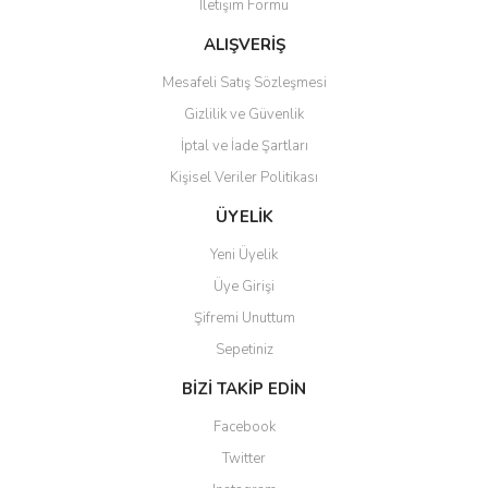
İletişim Formu
Ürün bilgilerinde hatalar bulunuyor.
Ürün fiyatı diğer sitelerden daha pahalı.
ALIŞVERİŞ
Bu ürüne benzer farklı alternatifler olmalı.
Mesafeli Satış Sözleşmesi
Gizlilik ve Güvenlik
İptal ve İade Şartları
Kişisel Veriler Politikası
Gönder
ÜYELİK
Yeni Üyelik
Üye Girişi
Şifremi Unuttum
Sepetiniz
BİZİ TAKİP EDİN
Facebook
Twitter