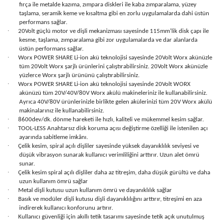
fırça ile metalde kazıma, zımpara diskleri ile kaba zımparalama, yüzey
taşlama, seramik keme ve kısaltma gibi en zorlu uygulamalarda dahi üstün
performans sağlar.
·
20Volt güçlü motor ve dişli mekanizması sayesinde 115mm’lik disk çapı ile
kesme, taşlama, zımparalama gibi zor uygulamalarda ve dar alanlarda
üstün performans sağlar.
·
Worx POWER SHARE Li-ion akü teknolojisi sayesinde 20Volt Worx akünüzle
tüm 20Volt Worx şarjlı ürünlerini çalıştırabilirsiniz. 20Volt Worx akünüzle
yüzlerce Worx şarjlı ürününü çalıştırabilirsiniz.
·
Worx POWER SHARE Li-ion akü teknolojisi sayesinde 20Volt WORX
akünüzü tüm 20V/40V/80V Worx akülü makineleriniz ile kullanabilirsiniz.
Ayrıca 40V/80V ürünlerinizle birlikte gelen akülerinizi tüm 20V Worx akülü
makinalarınız ile kullanabilirsiniz.
·
8600dev/dk. dönme hareketi ile hızlı, kaliteli ve mükemmel kesim sağlar.
·
TOOL-LESS Anahtarsız disk koruma açısı değiştirme özelliği ile istenilen açı
ayarında sabitleme imkânı.
·
Çelik kesim, spiral açılı dişliler sayesinde yüksek dayanıklılık seviyesi ve
düşük vibrasyon sunarak kullanıcı verimliliğini arttırır. Uzun alet ömrü
sunar.
·
Çelik kesim spiral açılı dişliler daha az titreşim, daha düşük gürültü ve daha
uzun kullanım ömrü sağlar
·
Metal dişli kutusu uzun kullanım ömrü ve dayanıklılık sağlar
·
Basık ve modüler dişli kutusu dişli dayanıklılığını arttırır, titreşimi en aza
indirerek kullanıcı konforunu artırır.
·
Kullanıcı güvenliği için akıllı tetik tasarımı sayesinde tetik açık unutulmuş