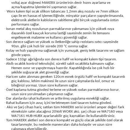
voltaj ayar düğmesi MAKERX ürünlerinin devir hızını ayarlama ve
açma/kapatma işlemlerini yapmanızı sağlar.
·
Worx kalem tipi sıcak silikon tabancası 1,2mm akış nozulu ve 7mm silikon
çapı ile en hassas el işlemeciliğinde, minyatür parçaların yapıştırılmasında,
elektronik aletlerin kablolarını sabitleme gibi birçok uygulamada üstün
performans sağlar.
·
Isınan metal akış nozulunun parmaklarınızı yakmaması için yüksek ısıya
dayanıklı özel kauçuk koruma lastiği sayesinde zemin ile temasını
engelleyerek malzeme ve kullanıcı güvenliği sağlar.
·
Son derece sağlam ve yüksek ısı iletkenliğe sahip rezistans ısıtıcı sayesinde
90sn. gibi çok hızlı bir sürede 200 ˚C ısınma sağlar.
·
Kolay ve hızlı yapıştırma sağlamak için yumuşak, geniş tetik tasarımı ve sağlam
gövde yapısı.
·
Sadece 110gr ağırlığında son derece hafif ve kompakt kalem tipi tasarım.
·
Akıllı sıcaklık kontrol teknolojisi, sürekli sabit sıcaklıkta kalmasını sağlar.
Hemen ısınır ve yapıştırmaya hazırdır. Kapatıldığında ise çok hızlı bir
şekilde soğuyarak alet güvenliği sağlar.
·
Haricen satın alınması gereken 120cm esnek örgülü hafif ve kompakt tasarımlı
güç kablosu, lehim makinesi ile uzun süre çalışmalarda kol, omuz ve
bileğinizi yormaz. Uzun süre kullanım sağlar.
·
Özel kaplama tutma gövdesi terleme ve yüksek ısıdan parmaklarınızı korur,
uzun süre yorulmadan çalışmanızı sağlar.
·
Dar alanlarda rahat kullanım ve arttırılmış uygulama esnekliği sağlar.
·
Rahat kullanım için avuç içini terletmeyen özel tasarım tutma gövdesi.
·
Akü ve Şarj cihazı hariç satılan tüm MAKERX serisi ürünleri amper değeri fark
etmeksizin satın alacağınız 20Volt WORX akü, şarj cihazı ve WA7160 veya
WA7161 HUB-HUBX ayarlanabilir güç kaynakları ile kullanabilirsiniz.
·
Tüm MAKERX aletleri son derece kompakt ve güçlü olacak şekilde özel olarak
tasarlanmıştır, bu nedenle manevraları daha kolaydır ve uzun süre
çalışmaya elverişlilerdir.