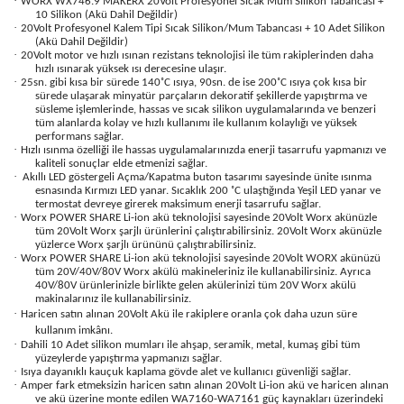
·
WORX WX746.9 MAKERX 20Volt Profesyonel Sıcak Mum Silikon Tabancası +
10 Silikon (Akü Dahil Değildir)
·
20Volt Profesyonel Kalem Tipi Sıcak Silikon/Mum Tabancası + 10 Adet Silikon
(Akü Dahil Değildir)
·
20Volt motor ve hızlı ısınan rezistans teknolojisi ile tüm rakiplerinden daha
hızlı ısınarak yüksek ısı derecesine ulaşır.
·
25sn. gibi kısa bir sürede 140˚C ısıya, 90sn. de ise 200˚C ısıya çok kısa bir
sürede ulaşarak minyatür parçaların dekoratif şekillerde yapıştırma ve
süsleme işlemlerinde, hassas ve sıcak silikon uygulamalarında ve benzeri
tüm alanlarda kolay ve hızlı kullanımı ile kullanım kolaylığı ve yüksek
performans sağlar.
·
Hızlı ısınma özelliği ile hassas uygulamalarınızda enerji tasarrufu yapmanızı ve
kaliteli sonuçlar elde etmenizi sağlar.
·
Akıllı LED göstergeli Açma/Kapatma buton tasarımı sayesinde ünite ısınma
esnasında Kırmızı LED yanar. Sıcaklık 200 ˚C ulaştığında Yeşil LED yanar ve
termostat devreye girerek maksimum enerji tasarrufu sağlar.
·
Worx POWER SHARE Li-ion akü teknolojisi sayesinde 20Volt Worx akünüzle
tüm 20Volt Worx şarjlı ürünlerini çalıştırabilirsiniz. 20Volt Worx akünüzle
yüzlerce Worx şarjlı ürününü çalıştırabilirsiniz.
·
Worx POWER SHARE Li-ion akü teknolojisi sayesinde 20Volt WORX akünüzü
tüm 20V/40V/80V Worx akülü makineleriniz ile kullanabilirsiniz. Ayrıca
40V/80V ürünlerinizle birlikte gelen akülerinizi tüm 20V Worx akülü
makinalarınız ile kullanabilirsiniz.
·
Haricen satın alınan 20Volt Akü ile rakiplere oranla çok daha uzun süre
kullanım imkânı.
·
Dahili 10 Adet silikon mumları ile ahşap, seramik, metal, kumaş gibi tüm
yüzeylerde yapıştırma yapmanızı sağlar.
·
Isıya dayanıklı kauçuk kaplama gövde alet ve kullanıcı güvenliği sağlar.
·
Amper fark etmeksizin haricen satın alınan 20Volt Li-ion akü ve haricen alınan
ve akü üzerine monte edilen WA7160-WA7161 güç kaynakları üzerindeki