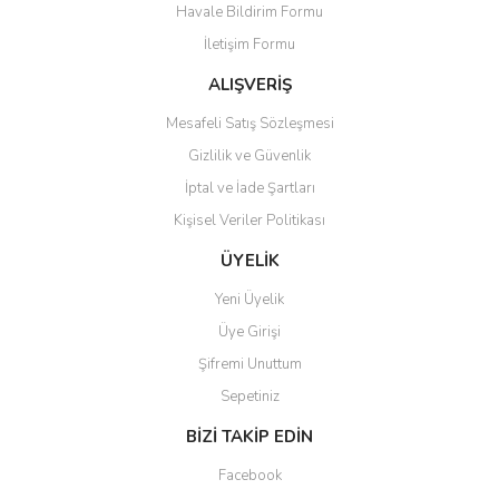
Havale Bildirim Formu
Ürün açıklamasında eksik bilgiler bulunuyor.
İletişim Formu
Ürün bilgilerinde hatalar bulunuyor.
Ürün fiyatı diğer sitelerden daha pahalı.
ALIŞVERİŞ
Bu ürüne benzer farklı alternatifler olmalı.
Mesafeli Satış Sözleşmesi
Gizlilik ve Güvenlik
İptal ve İade Şartları
Kişisel Veriler Politikası
Gönder
ÜYELİK
Yeni Üyelik
Üye Girişi
Şifremi Unuttum
Sepetiniz
BİZİ TAKİP EDİN
Facebook