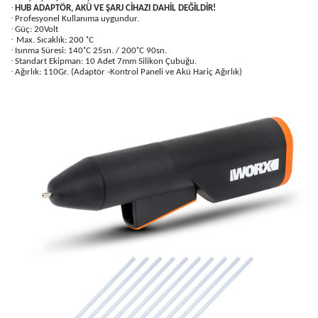
·
HUB ADAPTÖR, AKÜ VE ŞARJ CİHAZI DAHİL DEĞİLDİR!
·
Profesyonel Kullanıma uygundur.
·
Güç: 20Volt
·
Max. Sıcaklık: 200 ˚C
·
Isınma Süresi: 140˚C 25sn. / 200˚C 90sn.
·
Standart Ekipman: 10 Adet 7mm Silikon Çubuğu.
·
Ağırlık: 110Gr. (Adaptör -Kontrol Paneli ve Akü Hariç Ağırlık)