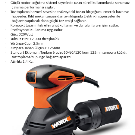
·
Güçlü motor soğutma sistemi sayesinde uzun süreli kullanımlarda sorunsuz
çalışma performansı sağlar.
·
Toz toplama haznesi sayesinde yüzeydeki tozun birçoğunu emerek hazneye
hapseder. Kilit mekanizmasından ayrıldığında Elektrikli süpürgeler ile
bağlantı yapılarak daha güçlü toz emişi sağlanır.
·
Kompakt tasarım tek elle rahat kullanım ve dar alanlara erişim sağlar.
·
Profesyonel Kullanıma uygundur.
·
Güç: 320Watt
·
Yüksüz Hızı: 12.000 titreşim/dk.
·
Yörünge Çapı: 2,5mm
·
Zımpara Taban Ölçüsü: 125mm
·
Standart Ekipman: Toplam 6 adet 60/80/120 kum 125mm zımpara kâğıdı,
toz toplama/süpürge bağlantı aparatı
·
Ağırlık: 1,4 Kg.