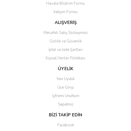
Havale Bildirim Formu
Ürün açıklamasında eksik bilgiler bulunuyor.
İletişim Formu
Ürün bilgilerinde hatalar bulunuyor.
Ürün fiyatı diğer sitelerden daha pahalı.
ALIŞVERİŞ
Bu ürüne benzer farklı alternatifler olmalı.
Mesafeli Satış Sözleşmesi
Gizlilik ve Güvenlik
İptal ve İade Şartları
Kişisel Veriler Politikası
Gönder
ÜYELİK
Yeni Üyelik
Üye Girişi
Şifremi Unuttum
Sepetiniz
BİZİ TAKİP EDİN
Facebook