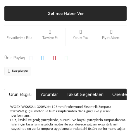
Gelince Haber Ver
Tavsiye Et
Yorum Yaz
Fiyat Alarmı
Ürün Paylaş :
Karşılaştır
Ürün Bilgisi
Yorumlar
Taksit Seçenekleri
Önerilerin
·
WORX WX652.1 320Watt 125mm Profesyonel Eksantrik Zımpara
·
320Watt güçlü motor ile tüm rakiplerinden daha güçlü ve yüksek
performans.
·
Düz, kavisli ve geniş yüzeylerde, pürüzlü ve boyalı yüzeylerin zımparalanma
işleri için tasarlanmış güçlü motor ile son derece sağlam eksantrik mil
sayesinde en zorlu zımpara uygulamalarında dahi üstün performans sağlar.