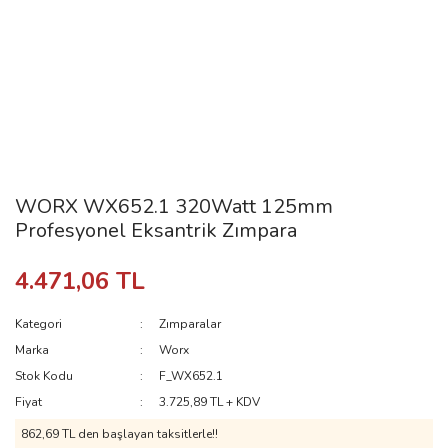
WORX WX652.1 320Watt 125mm
Profesyonel Eksantrik Zımpara
4.471,06 TL
Kategori
Zımparalar
Marka
Worx
Stok Kodu
F_WX652.1
Fiyat
3.725,89 TL + KDV
862,69 TL den başlayan taksitlerle!!