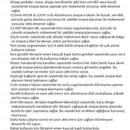
·
Ahşap parkeler, masa, ahşap merdivenler gibi tüm vernikli veya boyalı
yüzeylerde zımparalama yapmak için mükemmel sonuçlar elde etmenizi
sağlar.
·
125mm HOOK & LOOP cırtlı Alüminyum zımpara tabanı ile boyalı, vernikli,
pürüzlü geniş alanların pürüzsüz bir şekilde zımparalanması ile mükemmel
sonuçlar elde etmenizi sağlar.
·
12.000 titreşim/dk. sayesinde tüm yüzey uygulamalarında, pürüzlü ve
çıkıntılı yüzeylerin mükemmel bir şekilde zımparalanmasını sağlar.
·
Güçlü motor sayesinde yük altında maksimum devir sayısı sağlayarak dalga
ve zımpara izleri bırakmaz, üstün performans sağlar.
·
Tüm yüzey uygulamaları için 6 adet dahili zımpara kağıtları ile çok yönlü
kullanım imkânı.
·
İnce gövdeli titreşimi emen kauçuk kaplı tutma gövdesi sayesinde uzun süre
yorulmadan tek el ile kullanma imkânı sağlar.
·
Motor havalandırma kanalları sayesinde motora her daim temiz hava akımı
girerek zımparalama işlemlerinde tozun motora girmesini engeller. Bu
sayede rulman ve motor için uzun alet ömrü sunar.
·
Süpürge bağlantı aparatı sayesinde toz emişi sağlar, bu sayede zımparalan
alanının temiz kalmasını sağlar.
·
Cırtlı zımpara tabanı sayesinde en zorlu uygulamalarda bile kayma yapmaz
tüm yüzeyin eşit zımparalanmasını sağlar.
·
Sürekli kullanım ve uzun alet ömrü için alüminyum dişli muhafazası yüksek
performans sağlar.
·
Anti-Vibrasyon, titreşim engelleme teknolojisi sayesinde, karşı denge
mekanizmasıyla neredeyse sıfır titreşim sağlayarak zımparalama alanında
konforlu işler yapmanızı sağlar. Bu sayede kol ve eklem sağlığınızı korumuş
olursunuz.
·
Daha fazla çalışma süresi ve uzun alet ömrü için sağlam Alüminyum
eksantrik mil yapısı.
·
Rahat kullanım için titreşimi emen kauçuk kaplı tutma kolu