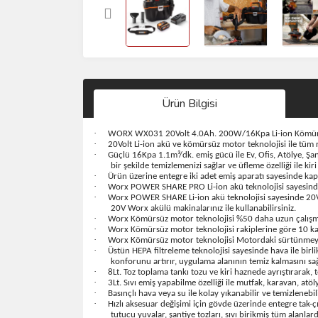
Ürün Bilgisi
·
WORX WX031 20Volt 4.0Ah. 200W/16Kpa Li-ion Kömürsüz
·
20Volt Li-ion akü ve kömürsüz motor teknolojisi ile tüm
·
Güçlü 16Kpa 1.1m³/dk. emiş gücü ile Ev, Ofis, Atölye, Ş
bir şekilde temizlemenizi sağlar ve üfleme özelliği ile ki
·
Ürün üzerine entegre iki adet emiş aparatı sayesinde kapı 
·
Worx POWER SHARE PRO Li-ion akü teknolojisi sayesinde 20
·
Worx POWER SHARE Li-ion akü teknolojisi sayesinde 20Vo
20V Worx akülü makinalarınız ile kullanabilirsiniz.
·
Worx Kömürsüz motor teknolojisi %50 daha uzun çalışma 
·
Worx Kömürsüz motor teknolojisi rakiplerine göre 10 ka
·
Worx Kömürsüz motor teknolojisi Motordaki sürtünmeyi a
·
Üstün HEPA filtreleme teknolojisi sayesinde hava ile birli
konforunu artırır, uygulama alanının temiz kalmasını sağ
·
8Lt. Toz toplama tankı tozu ve kiri haznede ayrıştırarak,
·
3Lt. Sıvı emiş yapabilme özelliği ile mutfak, karavan, atöl
·
Basınçlı hava veya su ile kolay yıkanabilir ve temizlenebil
·
Hızlı aksesuar değişimi için gövde üzerinde entegre tak-ç
tutucu yuvalar, şantiye tozları, sıvı birikmiş tüm alanlar