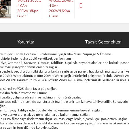
Yorumlar
Taksit Seçenekleri
 Flexi Esnek Hortumlu Profesyonel Şarjlı Islak/Kuru Süpürge & Üfleme
 rakiplerinden daha güçlü ve yüksek performans.
antiye, Otomobil, Karavan, Otobüs, Midibüs, Uçak vb. seyahat alanlarında koltuk, pasp
ri ve tozu yüzeyden temizlemenizi sağlar.
cepleri, pedal altları gibi dar alanlarda ve gösterge paneli, havalandırma ızgaraları, 
Volt Worx akünüzle tüm 20Volt Worx şarjlı ürünlerini çalıştırabilirsiniz. 20Volt Wor
lt WORX akünüzü tüm 20V/40V/80V Worx akülü makineleriniz ile kullanabilirsiniz. Ayr
süresi ve %25 daha fazla güç sağlar.
t daha fazla hizmet ömrü sunar.
zaltır, çalışma süresini ve makinanın ömrünü uzatır.
kte tozu etkin bir şekilde ayrıştırarak toz filtrelenir temiz hava tahliye edilir. Bu say
lar.
 temiz havayı tahliye eder, böylelikle mükemmel emme kuvveti sağlar.
ye ve banyo gibi ıslak ve nemli alanlarda kullanmanızı sağlar.
ir HEPA filtre sayesinde tozun dışarı çıkması engellenir, hijyenik çalışma ortamı sağlar.
ıkar sistem son derece kompakt dar emme borusu ve geniş ağızlı sıvı emme aksesuarları 
da ve zemin temizliğinde kolaylık sağlar.