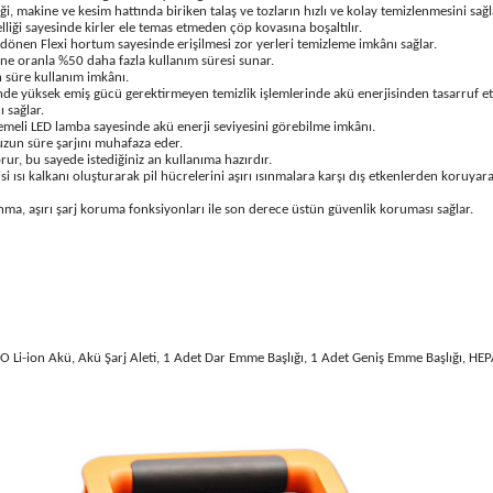
i, makine ve kesim hattında biriken talaş ve tozların hızlı ve kolay temizlenmesini sağl
elliği sayesinde kirler ele temas etmeden çöp kovasına boşaltılır.
 dönen Flexi hortum sayesinde erişilmesi zor yerleri temizleme imkânı sağlar.
ne oranla %50 daha fazla kullanım süresi sunar.
n süre kullanım imkânı.
yüksek emiş gücü gerektirmeyen temizlik işlemlerinde akü enerjisinden tasarruf etm
 sağlar.
emeli LED lamba sayesinde akü enerji seviyesini görebilme imkânı.
uzun süre şarjını muhafaza eder.
ur, bu sayede istediğiniz an kullanıma hazırdır.
sı kalkanı oluşturarak pil hücrelerini aşırı ısınmalara karşı dış etkenlerden koruyar
ma, aşırı şarj koruma fonksiyonları ile son derece üstün güvenlik koruması sağlar.
Li-ion Akü, Akü Şarj Aleti, 1 Adet Dar Emme Başlığı, 1 Adet Geniş Emme Başlığı, HEPA