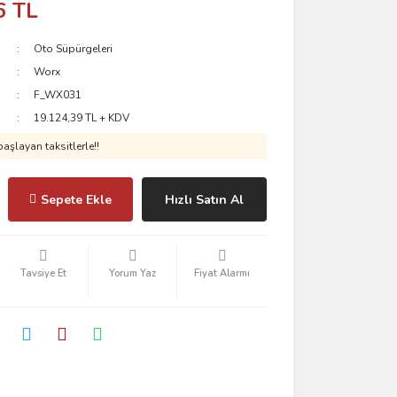
6 TL
Oto Süpürgeleri
Worx
F_WX031
19.124,39 TL + KDV
aşlayan taksitlerle!!
Sepete Ekle
Hızlı Satın Al
Tavsiye Et
Yorum Yaz
Fiyat Alarmı