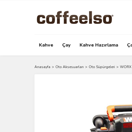
Kahve
Çay
Kahve Hazırlama
Ç
Anasayfa
Oto Aksesuarları
Oto Süpürgeleri
WORX W