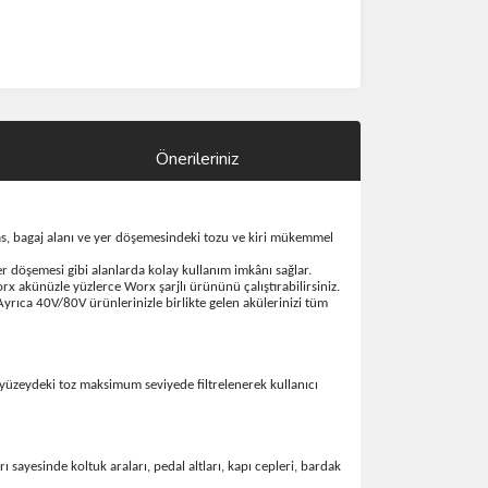
Önerileriniz
as, bagaj alanı ve yer döşemesindeki tozu ve kiri mükemmel
yer döşemesi gibi alanlarda kolay kullanım imkânı sağlar.
x akünüzle yüzlerce Worx şarjlı ürününü çalıştırabilirsiniz.
ıca 40V/80V ürünlerinizle birlikte gelen akülerinizi tüm
ede yüzeydeki toz maksimum seviyede filtrelenerek kullanıcı
sayesinde koltuk araları, pedal altları, kapı cepleri, bardak