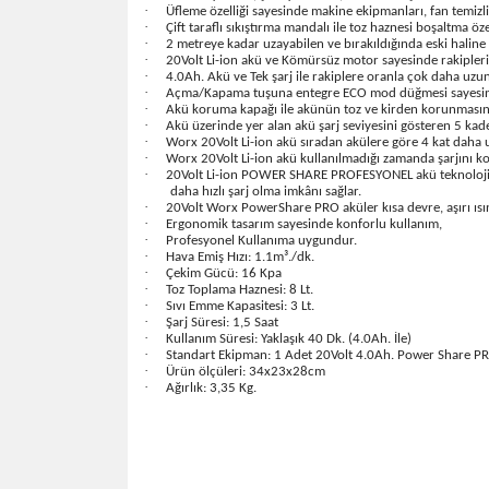
·
Üfleme özelliği sayesinde makine ekipmanları, fan temizliğ
·
Çift taraflı sıkıştırma mandalı ile toz haznesi boşaltma öz
·
2 metreye kadar uzayabilen ve bırakıldığında eski haline
·
20Volt Li-ion akü ve Kömürsüz motor sayesinde rakipleri
·
4.0Ah. Akü ve Tek şarj ile rakiplere oranla çok daha uzu
·
Açma/Kapama tuşuna entegre ECO mod düğmesi sayesinde 
·
Akü koruma kapağı ile akünün toz ve kirden korunmasını
·
Akü üzerinde yer alan akü şarj seviyesini gösteren 5 kad
·
Worx 20Volt Li-ion akü sıradan akülere göre 4 kat daha 
·
Worx 20Volt Li-ion akü kullanılmadığı zamanda şarjını kor
·
20Volt Li-ion POWER SHARE PROFESYONEL akü teknolojisi ı
daha hızlı şarj olma imkânı sağlar.
·
20Volt Worx PowerShare PRO aküler kısa devre, aşırı ısın
·
Ergonomik tasarım sayesinde konforlu kullanım,
·
Profesyonel Kullanıma uygundur.
·
Hava Emiş Hızı: 1.1m³./dk.
·
Çekim Gücü: 16 Kpa
·
Toz Toplama Haznesi: 8 Lt.
·
Sıvı Emme Kapasitesi: 3 Lt.
·
Şarj Süresi: 1,5 Saat
·
Kullanım Süresi: Yaklaşık 40 Dk. (4.0Ah. İle)
·
Standart Ekipman: 1 Adet 20Volt 4.0Ah. Power Share PRO 
·
Ürün ölçüleri: 34x23x28cm
·
Ağırlık: 3,35 Kg.