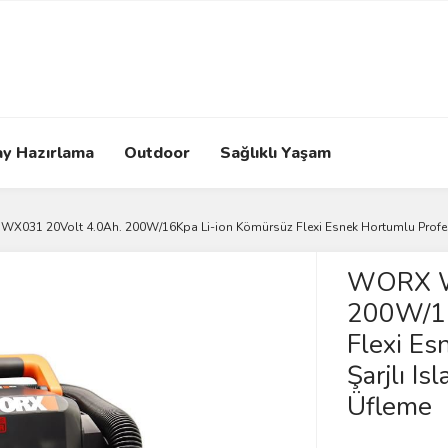
ay Hazırlama
Outdoor
Sağlıklı Yaşam
X031 20Volt 4.0Ah. 200W/16Kpa Li-ion Kömürsüz Flexi Esnek Hortumlu Profesy
WORX W
200W/16
Flexi Es
Şarjlı I
Üfleme