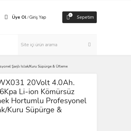
0
Üye Ol
Giriş Yap
Sepetim
/
onel Şarjlı Islak/Kuru Süpürge & Üfleme
X031 20Volt 4.0Ah.
Kpa Li-ion Kömürsüz
nek Hortumlu Profesyonel
slak/Kuru Süpürge &