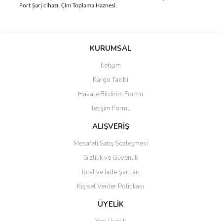
Port Şarj cihazı, Çim Toplama Haznesi.
Bu ürünün fiyat bilgisi, resim, ürün açıklamalarında ve diğer
konularda yetersiz gördüğünüz noktaları öneri formunu kullanarak
Bu ürüne ilk yorumu siz yapın!
KURUMSAL
tarafımıza iletebilirsiniz.
Görüş ve önerileriniz için teşekkür ederiz.
İletişim
Yorum Yaz
Kargo Takibi
Ürün resmi kalitesiz, bozuk veya görüntülenemiyor.
Havale Bildirim Formu
Ürün açıklamasında eksik bilgiler bulunuyor.
İletişim Formu
Ürün bilgilerinde hatalar bulunuyor.
Ürün fiyatı diğer sitelerden daha pahalı.
ALIŞVERİŞ
Bu ürüne benzer farklı alternatifler olmalı.
Mesafeli Satış Sözleşmesi
Gizlilik ve Güvenlik
İptal ve İade Şartları
Kişisel Veriler Politikası
Gönder
ÜYELİK