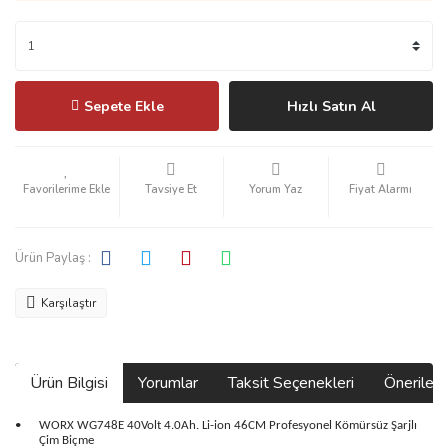
Sepete Ekle
Hızlı Satın Al
Tavsiye Et
Yorum Yaz
Fiyat Alarmı
Ürün Paylaş :
Karşılaştır
Ürün Bilgisi
Yorumlar
Taksit Seçenekleri
Önerilerin
•
WORX WG748E 40Volt 4.0Ah. Li-ion 46CM Profesyonel Kömürsüz Şarjlı
Çim Biçme