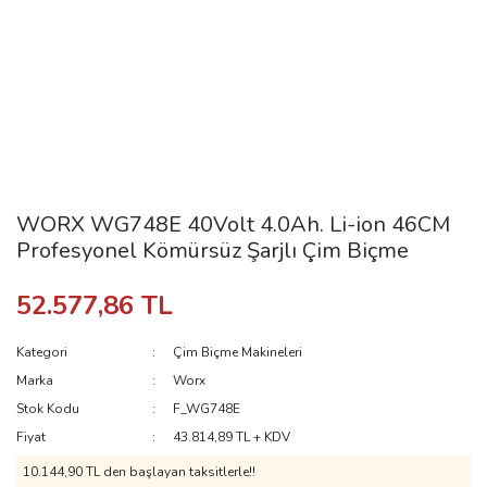
WORX WG748E 40Volt 4.0Ah. Li-ion 46CM
Profesyonel Kömürsüz Şarjlı Çim Biçme
52.577,86 TL
Kategori
Çim Biçme Makineleri
Marka
Worx
Stok Kodu
F_WG748E
Fiyat
43.814,89 TL + KDV
10.144,90 TL den başlayan taksitlerle!!