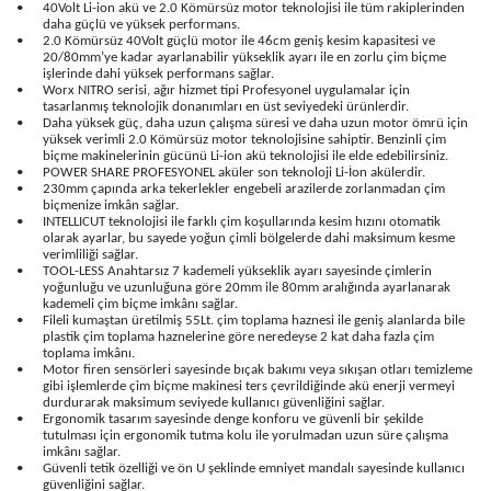
•
40Volt Li-ion akü ve 2.0 Kömürsüz motor teknolojisi ile tüm rakiplerinden
daha güçlü ve yüksek performans.
•
2.0 Kömürsüz 40Volt güçlü motor ile 46cm geniş kesim kapasitesi ve
20/80mm’ye kadar ayarlanabilir yükseklik ayarı ile en zorlu çim biçme
işlerinde dahi yüksek performans sağlar.
•
Worx NITRO serisi, ağır hizmet tipi Profesyonel uygulamalar için
tasarlanmış teknolojik donanımları en üst seviyedeki ürünlerdir.
•
Daha yüksek güç, daha uzun çalışma süresi ve daha uzun motor ömrü için
yüksek verimli 2.0 Kömürsüz motor teknolojisine sahiptir. Benzinli çim
biçme makinelerinin gücünü Li-ion akü teknolojisi ile elde edebilirsiniz.
•
POWER SHARE PROFESYONEL aküler son teknoloji Li-İon akülerdir.
•
230mm çapında arka tekerlekler engebeli arazilerde zorlanmadan çim
biçmenize imkân sağlar.
•
INTELLICUT teknolojisi ile farklı çim koşullarında kesim hızını otomatik
olarak ayarlar, bu sayede yoğun çimli bölgelerde dahi maksimum kesme
verimliliği sağlar.
•
TOOL-LESS Anahtarsız 7 kademeli yükseklik ayarı sayesinde çimlerin
yoğunluğu ve uzunluğuna göre 20mm ile 80mm aralığında ayarlanarak
kademeli çim biçme imkânı sağlar.
•
Fileli kumaştan üretilmiş 55Lt. çim toplama haznesi ile geniş alanlarda bile
plastik çim toplama haznelerine göre neredeyse 2 kat daha fazla çim
toplama imkânı.
•
Motor firen sensörleri sayesinde bıçak bakımı veya sıkışan otları temizleme
gibi işlemlerde çim biçme makinesi ters çevrildiğinde akü enerji vermeyi
durdurarak maksimum seviyede kullanıcı güvenliğini sağlar.
•
Ergonomik tasarım sayesinde denge konforu ve güvenli bir şekilde
tutulması için ergonomik tutma kolu ile yorulmadan uzun süre çalışma
imkânı sağlar.
•
Güvenli tetik özelliği ve ön U şeklinde emniyet mandalı sayesinde kullanıcı
güvenliğini sağlar.