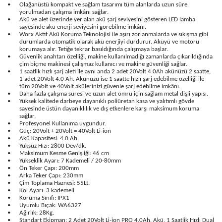
•
Olağanüstü kompakt ve sağlam tasarımı tüm alanlarda uzun süre
yorulmadan çalışma imkânı sağlar.
•
Akü ve alet üzerinde yer alan akü şarj seviyesini gösteren LED lamba
sayesinde akü enerji seviyesini görebilme imkânı.
•
Worx Aktif Akü Koruma Teknolojisi ile aşırı zorlanmalarda ve sıkışma gibi
durumlarda otomatik olarak akü enerjiyi durdurur. Aküyü ve motoru
korumaya alır. Tetiğe tekrar basıldığında çalışmaya başlar.
•
Güvenlik anahtarı özelliği, makine kullanılmadığı zamanlarda çıkarıldığında
çim biçme makinesi çalışmaz kullanıcı ve makine güvenliği sağlar.
•
1 saatlik hızlı şarj aleti ile aynı anda 2 adet 20Volt 4.0Ah akünüzü 2 saatte,
1 adet 20Volt 4.0 Ah. Akünüzü ise 1 saatte hızlı şarj edebilme özelliği ile
tüm 20Volt ve 40Volt akülerinizi güvenle şarj edebilme imkânı.
•
Daha fazla çalışma süresi ve uzun alet ömrü için sağlam metal dişli yapısı.
•
Yüksek kalitede darbeye dayanıklı poliüretan kasa ve yalıtımlı gövde
sayesinde üstün dayanıklılık ve dış etkenlere karşı maksimum koruma
sağlar,
•
Profesyonel Kullanıma uygundur.
•
Güç: 20Volt + 20Volt = 40Volt Li-ion
•
Akü Kapasitesi: 4.0 Ah.
•
Yüksüz Hızı: 2800 Dev/dk.
•
Maksimum Kesme Genişliği: 46 cm
•
Yükseklik Ayarı: 7 Kademeli / 20-80mm
•
Ön Teker Çapı: 200mm
•
Arka Teker Çapı: 230mm
•
Çim Toplama Haznesi: 55Lt.
•
Kol Ayarı: 3 kademeli
•
Koruma Sınıfı: IPX1
•
Uyumlu Bıçak: WA6327
•
Ağırlık: 28Kg.
•
Standart Ekipman: 2 Adet 20Volt Li-ion PRO 4.0Ah. Akü, 1 Saatlik Hızlı Dual