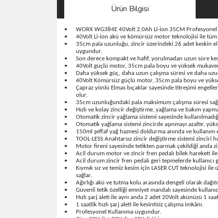
Ürün Bilgisi
•
WORX WG384E 40Volt 2.0Ah Li-ion 35CM Profesyonel Şar
•
40Volt Li-ion akü ve kömürsüz motor teknolojisi ile tü
•
35cm pala uzunluğu, zincir üzerindeki 26 adet keskin el
uygundur.
•
Son derece kompakt ve hafif, yorulmadan uzun süre kes
•
40Volt güçlü motor, 35cm pala boyu ve yüksek mukaveme
•
Daha yüksek güç, daha uzun çalışma süresi ve daha uzu
•
40Volt Kömürsüz güçlü motor, 35cm pala boyu ve yükse
•
Çapraz yönlü Elmas bıçaklar sayesinde titreşimi engelle
olur.
•
35cm uzunluğundaki pala maksimum çalışma süresi sağl
•
Hızlı ve kolay zincir değiştirme, yağlama ve bakım yapma
•
Otomatik zincir yağlama sistemi sayesinde kullanılmadığ
•
Otomatik yağlama sistemi zincirde aşınmayı azaltır, yükse
•
150ml şeffaf yağ haznesi doldurma anında ve kullanım e
•
TOOL-LESS Anahtarsız zincir değiştirme sistemi zinciri hı
•
Motor fireni sayesinde tetikten parmak çekildiği anda zin
•
Acil durum motor ve zincir fren pedalı bilek hareketi ile 
•
Acil durum zincir fren pedalı geri tepmelerde kullanıcı g
•
Kıymık sız ve temiz kesim için LASER CUT teknolojisi il
sağlar.
•
Ağırlığı akü ve tutma kolu arasında dengeli olarak dağı
•
Güvenli tetik özelliği emniyet mandalı sayesinde kullanıcı
•
Hızlı şarj aleti ile aynı anda 2 adet 20Volt akünüzü 1 sa
•
1 saatlik hızlı şarj aleti ile kesintisiz çalışma imkânı.
•
Profesyonel Kullanıma uygundur.