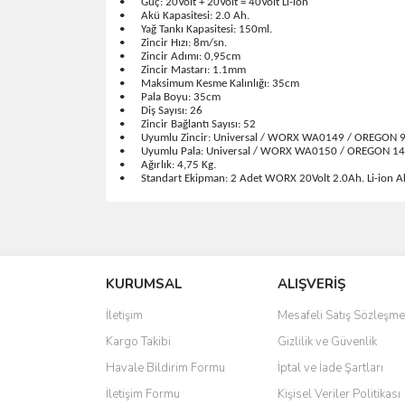
•
Güç: 20Volt + 20Volt = 40Volt Li-ion
•
Akü Kapasitesi: 2.0 Ah.
•
Yağ Tankı Kapasitesi: 150ml.
•
Zincir Hızı: 8m/sn.
•
Zincir Adımı: 0,95cm
•
Zincir Mastarı: 1.1mm
•
Maksimum Kesme Kalınlığı: 35cm
•
Pala Boyu: 35cm
•
Diş Sayısı: 26
•
Zincir Bağlantı Sayısı: 52
•
Uyumlu Zincir: Universal / WORX WA0149 / OREGON
•
Uyumlu Pala: Universal / WORX WA0150 / OREGON 
•
Ağırlık: 4,75 Kg.
•
Standart Ekipman: 2 Adet WORX 20Volt 2.0Ah. Li-ion Akü, 
Bu ürünün fiyat bilgisi, resim, ürün açıklamalarında 
Görüş ve önerileriniz için teşekkür ederiz.
KURUMSAL
ALIŞVERİŞ
Ürün resmi kalitesiz, bozuk veya görüntülenemiyo
Ürün açıklamasında eksik bilgiler bulunuyor.
İletişim
Mesafeli Satış Sözleşme
Ürün bilgilerinde hatalar bulunuyor.
Kargo Takibi
Gizlilik ve Güvenlik
Ürün fiyatı diğer sitelerden daha pahalı.
Havale Bildirim Formu
İptal ve İade Şartları
Bu ürüne benzer farklı alternatifler olmalı.
İletişim Formu
Kişisel Veriler Politikası