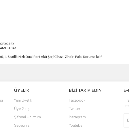
 90PX052X
144MLEA041
1 Saatlik Hızlı Dual Port Akü Şarj Cihazı, Zincir, Pala, Koruma kılıfı
ve diğer konularda yetersiz gördüğünüz noktaları öneri formunu kullanarak taraf
Bu ürüne ilk yorumu siz yapın!
ÜYELİK
BİZİ TAKİP EDİN
E-
r.
Yorum Yaz
si
Yeni Üyelik
Facebook
Fır
ist
Üye Girişi
Twitter
Şifremi Unuttum
Instagram
Sepetiniz
Youtube