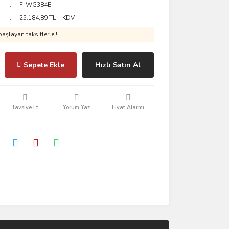
F_WG384E
25.184,89 TL + KDV
aşlayan taksitlerle!!
Sepete Ekle
Hızlı Satın Al
Tavsiye Et
Yorum Yaz
Fiyat Alarmı