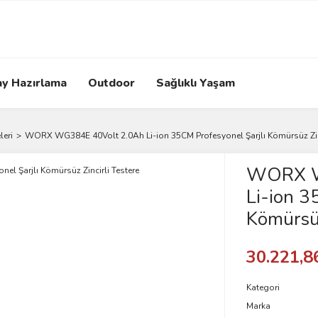
ay Hazırlama
Outdoor
Sağlıklı Yaşam
leri
WORX WG384E 40Volt 2.0Ah Li-ion 35CM Profesyonel Şarjlı Kömürsüz Zinc
WORX W
Li-ion 3
Kömürsüz
30.221,8
Kategori
Marka