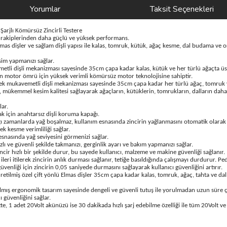
Yorumlar
Taksit Seçenekleri
jlı Kömürsüz Zincirli Testere
m rakiplerinden daha güçlü ve yüksek performans.
mas dişler ve sağlam dişli yapısı ile kalas, tomruk, kütük, ağaç kesme, dal budama ve 
im yapmanızı sağlar.
tli dişli mekanizması sayesinde 35cm çapa kadar kalas, kütük ve her türlü ağaçta ü
n motor ömrü için yüksek verimli kömürsüz motor teknolojisine sahiptir.
k mukavemetli dişli mekanizması sayesinde 35cm çapa kadar her türlü ağaç, tomruk 
r, mükemmel kesim kalitesi sağlayarak ağaçların, kütüklerin, tomrukların, dalların dah
ar.
k için anahtarsız dişli koruma kapağı.
ı zamanlarda yağ boşalmaz, kullanım esnasında zincirin yağlanmasını otomatik olarak 
k kesme verimliliği sağlar.
snasında yağ seviyesini görmenizi sağlar.
zlı ve güvenli şekilde takmanızı, gerginlik ayarı ve bakım yapmanızı sağlar.
cir hızlı bir şekilde durur, bu sayede kullanıcı, malzeme ve makine güvenliği sağlanır.
ileri itilerek zincirin anlık durması sağlanır, tetiğe basıldığında çalışmayı durdurur. Pe
üvenliği için zincirin 0,05 saniyede durmasını sağlayarak kullanıcı güvenliğini artırır.
e üretilmiş özel çift yönlü Elmas dişler 35cm çapa kadar kalas, tomruk, ağaç, tahta 
tılmış ergonomik tasarım sayesinde dengeli ve güvenli tutuş ile yorulmadan uzun süre ç
 güvenliğini sağlar.
atte, 1 adet 20Volt akünüzü ise 30 dakikada hızlı şarj edebilme özelliği ile tüm 20Volt v