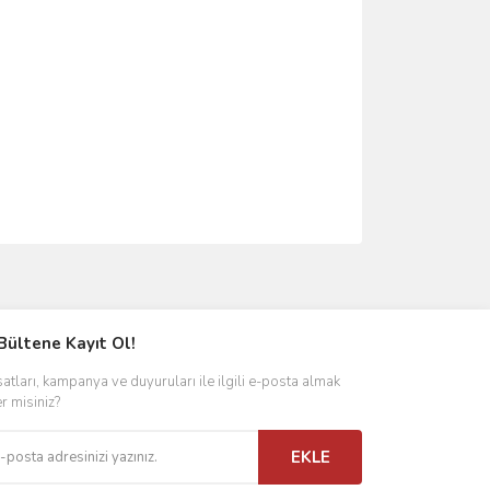
ımıza iletebilirsiniz.
Bültene Kayıt Ol!
satları, kampanya ve duyuruları ile ilgili e-posta almak
er misiniz?
EKLE