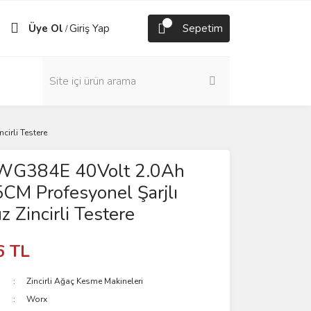
Üye Ol
Giriş Yap
Sepetim
/
irli Testere
G384E 40Volt 2.0Ah
5CM Profesyonel Şarjlı
 Zincirli Testere
6 TL
Zincirli Ağaç Kesme Makineleri
Worx