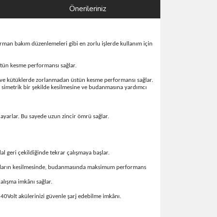
Önerileriniz
orman bakım düzenlemeleri gibi en zorlu işlerde kullanım için
stün kesme performansı sağlar.
ve kütüklerde zorlanmadan üstün kesme performansı sağlar.
a simetrik bir şekilde kesilmesine ve budanmasına yardımcı
ayarlar. Bu sayede uzun zincir ömrü sağlar.
dal geri çekildiğinde tekrar çalışmaya başlar.
ve dalların kesilmesinde, budanmasında maksimum performans
alışma imkânı sağlar.
e 40Volt akülerinizi güvenle şarj edebilme imkânı.