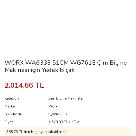
WORX WA6333 51CM WG761E Çim Biçme
Makinesi için Yedek Bıçak
2.014,66 TL
Kategori
Çim Biçme Makineleri
Marka
Worx
Stok Kodu
F_WA6333
Fiyat
1.678,89 TL + KDV
388,73 TL den başlayan taksitlerle!!