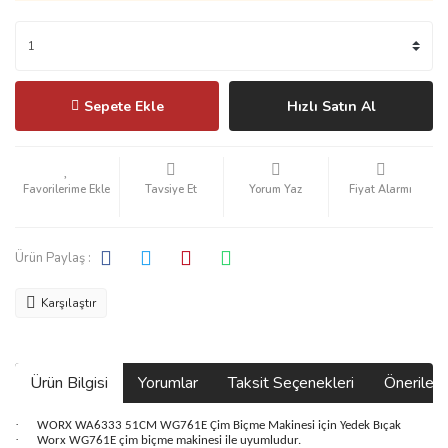
Sepete Ekle
Hızlı Satın Al
Tavsiye Et
Yorum Yaz
Fiyat Alarmı
Ürün Paylaş :
Karşılaştır
Ürün Bilgisi
Yorumlar
Taksit Seçenekleri
Önerilerin
·
WORX WA6333 51CM WG761E Çim Biçme Makinesi için Yedek Bıçak
·
Worx WG761E çim biçme makinesi ile uyumludur.