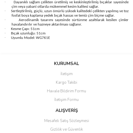
·
Dayanıklı sağlam çelikten üretilmiş ve keskinleştirilmiş bıçaklar sayesinde
çim veya yabani otlarda mükemmel kesim kalitesi sağlar.
·
Sertleştirilmiş, güçlü, uzun ömürlü yüksek kalitedeki çelikten yapılmış ve toz
fosfat boya kaplama yedek bıçak hassas ve temiz çim biçme sağlar.
·
Aerodinamik tasarımı sayesinde sürtünme azaltılarak kesilen çimler
havalandırılır ve hazneye aktarılması sağlanır.
·
Kesme Çapı: 51cm
·
Bıçak uzunluğu: 51cm
·
Uyumlu Model: WG761E
Bu ürünün fiyat bilgisi, resim, ürün açıklamalarında ve diğer
konularda yetersiz gördüğünüz noktaları öneri formunu kullanarak
Bu ürüne ilk yorumu siz yapın!
KURUMSAL
tarafımıza iletebilirsiniz.
Görüş ve önerileriniz için teşekkür ederiz.
İletişim
Yorum Yaz
Kargo Takibi
Ürün resmi kalitesiz, bozuk veya görüntülenemiyor.
Havale Bildirim Formu
Ürün açıklamasında eksik bilgiler bulunuyor.
İletişim Formu
Ürün bilgilerinde hatalar bulunuyor.
Ürün fiyatı diğer sitelerden daha pahalı.
ALIŞVERİŞ
Bu ürüne benzer farklı alternatifler olmalı.
Mesafeli Satış Sözleşmesi
Gizlilik ve Güvenlik