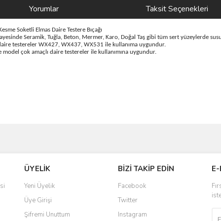
Yorumlar
Taksit Seçenekleri
e Soketli Elmas Daire Testere Bıçağı
ayesinde Seramik, Tuğla, Beton, Mermer, Karo, Doğal Taş gibi tüm sert yüzeylerde susu
daire testereler WX427, WX437, WX531 ile kullanıma uygundur.
odel çok amaçlı daire testereler ile kullanımına uygundur.
ve diğer konularda yetersiz gördüğünüz noktaları öneri formunu kullanarak taraf
Bu ürüne ilk yorumu siz yapın!
ÜYELİK
BİZİ TAKİP EDİN
E-
r.
Yorum Yaz
si
Yeni Üyelik
Facebook
Fır
ist
Üye Girişi
Twitter
Şifremi Unuttum
Instagram