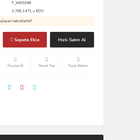
F_WA5048
1.765,14 TL + KDV
layan taksitlerle!!
Sepete Ekle
Hızlı Satın Al
Tavsiye Et
Yorum Yaz
Fiyat Alarmı