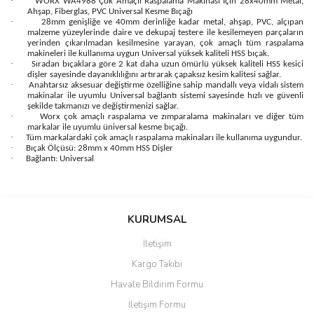
·
WORX WA4988 Çok Amaçlı Raspalama Makinası İçin 28x40mm Metal,
Ahşap, Fiberglas, PVC Universal Kesme Bıçağı
·
28mm genişliğe ve 40mm derinliğe kadar metal, ahşap, PVC, alçıpan
malzeme yüzeylerinde daire ve dekupaj testere ile kesilemeyen parçaların
yerinden çıkarılmadan kesilmesine yarayan, çok amaçlı tüm raspalama
makineleri ile kullanıma uygun Universal yüksek kaliteli HSS bıçak.
·
Sıradan bıçaklara göre 2 kat daha uzun ömürlü yüksek kaliteli HSS kesici
dişler sayesinde dayanıklılığını artırarak çapaksız kesim kalitesi sağlar.
·
Anahtarsız aksesuar değiştirme özelliğine sahip mandallı veya vidalı sistem
makinalar ile uyumlu Universal bağlantı sistemi sayesinde hızlı ve güvenli
şekilde takmanızı ve değiştirmenizi sağlar.
·
Worx çok amaçlı raspalama ve zımparalama makinaları ve diğer tüm
markalar ile uyumlu üniversal kesme bıçağı.
·
Tüm markalardaki çok amaçlı raspalama makinaları ile kullanıma uygundur.
·
Bıçak Ölçüsü: 28mm x 40mm HSS Dişler
·
Bağlantı: Universal
Bu ürünün fiyat bilgisi, resim, ürün açıklamalarında ve diğer
konularda yetersiz gördüğünüz noktaları öneri formunu kullanarak
Bu ürüne ilk yorumu siz yapın!
KURUMSAL
tarafımıza iletebilirsiniz.
Görüş ve önerileriniz için teşekkür ederiz.
İletişim
Yorum Yaz
Kargo Takibi
Ürün resmi kalitesiz, bozuk veya görüntülenemiyor.
Havale Bildirim Formu
Ürün açıklamasında eksik bilgiler bulunuyor.
İletişim Formu
Ürün bilgilerinde hatalar bulunuyor.