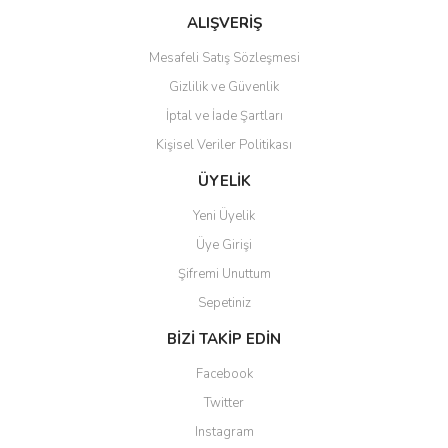
Ürün fiyatı diğer sitelerden daha pahalı.
ALIŞVERİŞ
Bu ürüne benzer farklı alternatifler olmalı.
Mesafeli Satış Sözleşmesi
Gizlilik ve Güvenlik
İptal ve İade Şartları
Kişisel Veriler Politikası
Gönder
ÜYELİK
Yeni Üyelik
Üye Girişi
Şifremi Unuttum
Sepetiniz
BİZİ TAKİP EDİN
Facebook
Twitter
Instagram