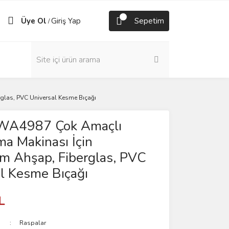
Üye Ol
Giriş Yap
Sepetim
/
as, PVC Universal Kesme Bıçağı
A4987 Çok Amaçlı
a Makinası İçin
 Ahşap, Fiberglas, PVC
l Kesme Bıçağı
L
Raspalar