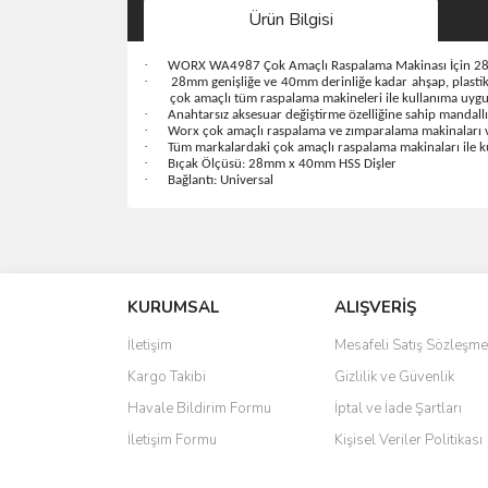
Ürün Bilgisi
·
WORX WA4987 Çok Amaçlı Raspalama Makinası İçin 28x
·
28mm genişliğe ve 40mm derinliğe kadar ahşap, plastik
çok amaçlı tüm raspalama makineleri ile kullanıma uygun
·
Anahtarsız aksesuar değiştirme özelliğine sahip mandallı 
·
Worx çok amaçlı raspalama ve zımparalama makinaları v
·
Tüm markalardaki çok amaçlı raspalama makinaları ile 
·
Bıçak Ölçüsü: 28mm x 40mm HSS Dişler
·
Bağlantı: Universal
Bu ürünün fiyat bilgisi, resim, ürün açıklamalarında 
Görüş ve önerileriniz için teşekkür ederiz.
KURUMSAL
ALIŞVERİŞ
Ürün resmi kalitesiz, bozuk veya görüntülenemiyo
Ürün açıklamasında eksik bilgiler bulunuyor.
İletişim
Mesafeli Satış Sözleşme
Ürün bilgilerinde hatalar bulunuyor.
Kargo Takibi
Gizlilik ve Güvenlik
Ürün fiyatı diğer sitelerden daha pahalı.
Havale Bildirim Formu
İptal ve İade Şartları
Bu ürüne benzer farklı alternatifler olmalı.
İletişim Formu
Kişisel Veriler Politikası