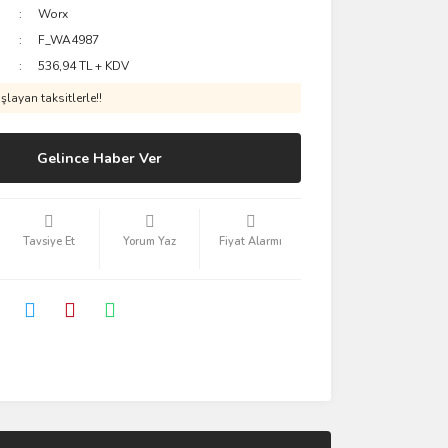
Worx
F_WA4987
536,94 TL + KDV
layan taksitlerle!!
Gelince Haber Ver
Tavsiye Et
Yorum Yaz
Fiyat Alarmı