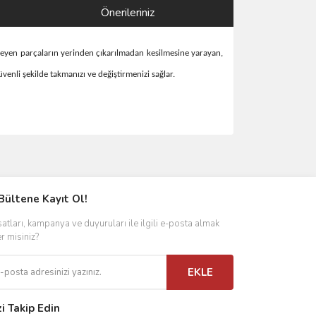
Önerileriniz
meyen parçaların yerinden çıkarılmadan kesilmesine yarayan,
venli şekilde takmanızı ve değiştirmenizi sağlar.
ımıza iletebilirsiniz.
Bültene Kayıt Ol!
satları, kampanya ve duyuruları ile ilgili e-posta almak
er misiniz?
EKLE
zi Takip Edin