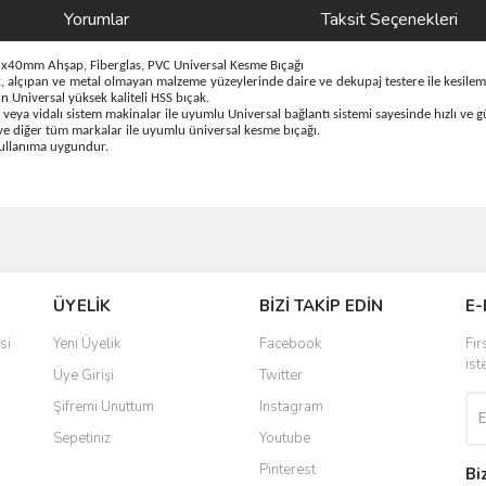
Yorumlar
Taksit Seçenekleri
40mm Ahşap, Fiberglas, PVC Universal Kesme Bıçağı
, alçıpan ve metal olmayan malzeme yüzeylerinde daire ve dekupaj testere ile kesile
 Universal yüksek kaliteli HSS bıçak.
veya vidalı sistem makinalar ile uyumlu Universal bağlantı sistemi sayesinde hızlı ve gü
e diğer tüm markalar ile uyumlu üniversal kesme bıçağı.
kullanıma uygundur.
ve diğer konularda yetersiz gördüğünüz noktaları öneri formunu kullanarak taraf
Bu ürüne ilk yorumu siz yapın!
ÜYELİK
BİZİ TAKİP EDİN
E-
r.
Yorum Yaz
si
Yeni Üyelik
Facebook
Fır
ist
Üye Girişi
Twitter
Şifremi Unuttum
Instagram
Sepetiniz
Youtube
Pinterest
Bi