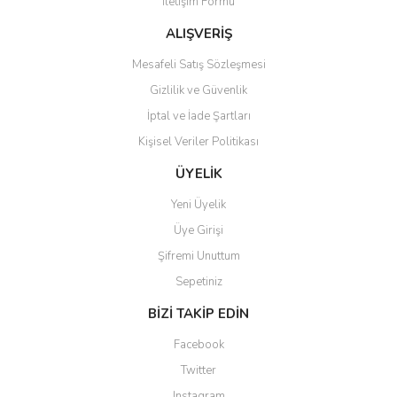
İletişim Formu
Ürün bilgilerinde hatalar bulunuyor.
Ürün fiyatı diğer sitelerden daha pahalı.
ALIŞVERİŞ
Bu ürüne benzer farklı alternatifler olmalı.
Mesafeli Satış Sözleşmesi
Gizlilik ve Güvenlik
İptal ve İade Şartları
Kişisel Veriler Politikası
Gönder
ÜYELİK
Yeni Üyelik
Üye Girişi
Şifremi Unuttum
Sepetiniz
BİZİ TAKİP EDİN
Facebook
Twitter
Instagram