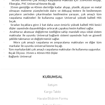
·
WORX WA4948 Çok Amaçlı Raspalama Makinası İçin 35x40mm Ahşap,
Fiberglas, PVC Universal Kesme Bıçağı
·
35mm genişliğe ve 40mm derinliğe kadar ahşap, plastik, alçıpan ve metal
olmayan malzeme yüzeylerinde daire ve dekupaj testere ile kesilemeyen
parçaların yerinden çıkarılmadan kesilmesine yarayan, çok amaçlı tüm
raspalama makineleri ile kullanıma uygun Universal yüksek kaliteli HSS
bıçak.
·
Sıradan bıçaklara göre 2 kat daha uzun ömürlü yüksek kaliteli HSS kesici
dişler sayesinde dayanıklılığını artırarak çapaksız kesim kalitesi sağlar.
·
Anahtarsız aksesuar değiştirme özelliğine sahip mandallı veya vidalı sistem
makinalar ile uyumlu Universal bağlantı sistemi sayesinde hızlı ve güvenli
şekilde takmanızı ve değiştirmenizi sağlar.
·
Worx çok amaçlı raspalama ve zımparalama makinaları ve diğer tüm
markalar ile uyumlu üniversal kesme bıçağı.
·
Tüm markalardaki çok amaçlı raspalama makinaları ile kullanıma uygundur.
·
Bıçak Ölçüsü: 35mm x 40mm HSS Dişler
·
Bağlantı: Universal
Bu ürünün fiyat bilgisi, resim, ürün açıklamalarında ve diğer
konularda yetersiz gördüğünüz noktaları öneri formunu kullanarak
Bu ürüne ilk yorumu siz yapın!
KURUMSAL
tarafımıza iletebilirsiniz.
Görüş ve önerileriniz için teşekkür ederiz.
İletişim
Yorum Yaz
Kargo Takibi
Ürün resmi kalitesiz, bozuk veya görüntülenemiyor.
Havale Bildirim Formu
Ürün açıklamasında eksik bilgiler bulunuyor.