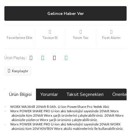
Gelince Haber Ver
Tavsiye Et
Yorum Yaz
Fiyat Alarmı
Ürün Paylaş :
Karşılaştır
Ürün Bilgisi
Yorumlar
Taksit Seçenekleri
Önerilerin
·
WORX WA3648 20Volt 8.0Ah. Li-ion PowerShare Pro Yedek Akü
·
Worx POWER SHARE PRO Li-ion akü teknolojisi sayesinde 20Volt Worx
akünüzle tüm 20Volt Worx şarjlı ürünlerini çalıştırabilirsiniz. 20Volt Worx
akünüzle yüzlerce Worx şarjlı ürününü çalıştırabilirsiniz.
·
Worx POWER SHARE PRO Li-ion akü teknolojisi sayesinde 20Volt WORX
akünüzü tüm 20V/40V/80V Worx akülü makineleriniz ile kullanabilirsiniz.