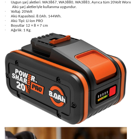
·
Uygun şarj aletleri: WA3867, WA3880, WA3883, Ayrıca tüm 20Volt Worx
Akü şarj aletleriyle kullanıma uygundur.
·
Voltaj: 20Volt
·
Akü Kapasitesi: 8.0Ah. 144Wh.
·
Akü Tipi: Li-ion PRO
·
Boyutlar 12 × 8 × 7 cm
·
Ağırlık: 1 Kg.