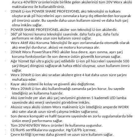
Ayrıca 40V/80V ürünlerinizle birlikte gelen akülerinizi tüm 20V Worx akülü
makinalarınız ile kullanabilirsiniz.
·
20Volt Li-ion POWER SHARE PROFESYONEL akü teknolojisi ısı kalkanı
oluşturarak pil hücrelerini aşırı ısınmalara karşı dış etkenlerden koruyarak
pil ömrünü uzatır. Bu sayede daha uzun kullanım süresi ve daha hızlı şarj
olma imkânı sağlar.
·
POWER SHARE PROFESYONEL aküler son teknoloji Li-ion akülerdir.
·
360
°
pil hücresi koruma teknolojisi sayesinde, daha fazla güç, daha fazla
performans ve daha uzun süre kullanım süresi sağlar.
·
Worx Aktif Akü Koruma Teknolojisi ile aşırı zorlanmalarda otomatik olarak
akü enerjiyi durdurur, aküyü ve motoru korumaya alır.
·
20Volt Worx PowerShare PRO aküler kısa devre, aşırı ısınma, aşırı şarj
koruma fonksiyonları ile son derece üstün güvenlik koruması sağlar.
·
Ağır hizmet tipi ultra güçlü şarj edilebilir Li-ion pil hücreleri sayesinde 500
şarj/deşarj döngüsü sağlayarak hafıza etkisi oluşmaz, uzun kullanım ömrü
sağlar.
·
Worx 20Volt Li-ion akü sıradan akülere göre 4 kat daha uzun süre şarjını
muhafaza eder.
·
Kayar akü sistemi ile kolay ve güvenli akü değiştirme.
·
Worx 20Volt Li-ion akü kullanılmadığı zamanda şarjını korur, bu sayede
istediğiniz an kullanıma hazırdır.
·
Akü üzerinde yer alan akü şarj seviyesini gösteren 5 kademeli LED lamba
sayesinde akü enerji seviyesini görebilme imkânı.
·
Aküsüz veya akülü sistem Worx makineniz için istediğiniz amperde WORX
akü satın alarak uzun süreli çalışma imkânı sağlarsınız.
·
Son derece kompakt ve hafif tasarımı sayesinde en zorlu uygulamalarda bile
üstün enerji performansı sağlar.
·
Tüm 20V/40V/80V Worx ürünleri ile kullanıma uygundur.
·
CE/RoHS sertifikalarına uygundur, Hg/Cd/Pb içermez,
·
Çevre kirliliği içermez daha güvenli ve uzun süre kullanım sağlar.