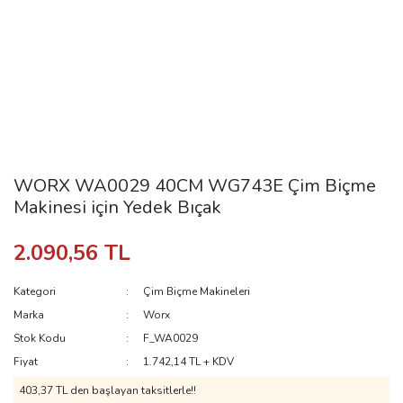
WORX WA0029 40CM WG743E Çim Biçme
Makinesi için Yedek Bıçak
2.090,56 TL
Kategori
Çim Biçme Makineleri
Marka
Worx
Stok Kodu
F_WA0029
Fiyat
1.742,14 TL + KDV
403,37 TL den başlayan taksitlerle!!