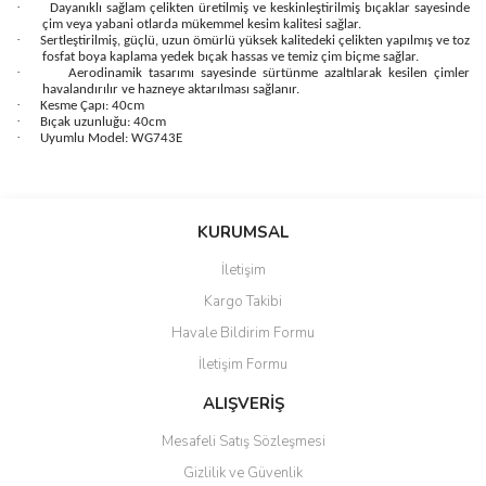
·
Dayanıklı sağlam çelikten üretilmiş ve keskinleştirilmiş bıçaklar sayesinde
çim veya yabani otlarda mükemmel kesim kalitesi sağlar.
·
Sertleştirilmiş, güçlü, uzun ömürlü yüksek kalitedeki çelikten yapılmış ve toz
fosfat boya kaplama yedek bıçak hassas ve temiz çim biçme sağlar.
·
Aerodinamik tasarımı sayesinde sürtünme azaltılarak kesilen çimler
havalandırılır ve hazneye aktarılması sağlanır.
·
Kesme Çapı: 40cm
·
Bıçak uzunluğu: 40cm
·
Uyumlu Model: WG743E
Bu ürünün fiyat bilgisi, resim, ürün açıklamalarında ve diğer
konularda yetersiz gördüğünüz noktaları öneri formunu kullanarak
Bu ürüne ilk yorumu siz yapın!
KURUMSAL
tarafımıza iletebilirsiniz.
Görüş ve önerileriniz için teşekkür ederiz.
İletişim
Yorum Yaz
Kargo Takibi
Ürün resmi kalitesiz, bozuk veya görüntülenemiyor.
Havale Bildirim Formu
Ürün açıklamasında eksik bilgiler bulunuyor.
İletişim Formu
Ürün bilgilerinde hatalar bulunuyor.
Ürün fiyatı diğer sitelerden daha pahalı.
ALIŞVERİŞ
Bu ürüne benzer farklı alternatifler olmalı.
Mesafeli Satış Sözleşmesi
Gizlilik ve Güvenlik