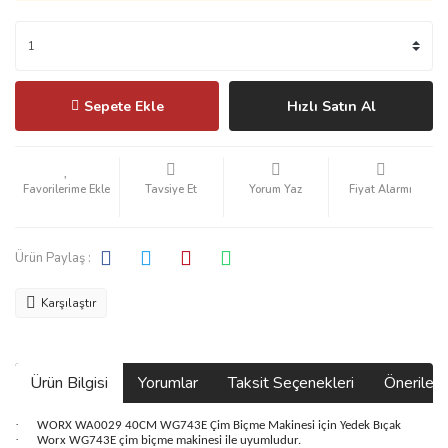
Sepete Ekle
Hızlı Satın Al
Tavsiye Et
Yorum Yaz
Fiyat Alarmı
Ürün Paylaş :
Karşılaştır
Ürün Bilgisi
Yorumlar
Taksit Seçenekleri
Önerilerin
·
WORX WA0029 40CM WG743E Çim Biçme Makinesi için Yedek Bıçak
·
Worx WG743E çim biçme makinesi ile uyumludur.