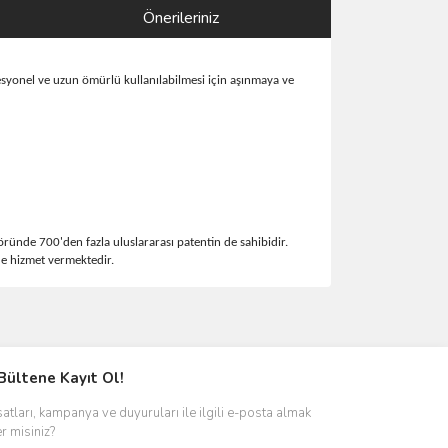
Önerileriniz
fesyonel ve uzun ömürlü kullanılabilmesi için aşınmaya ve
ründe 700'den fazla uluslararası patentin de sahibidir.
e hizmet vermektedir.
ımıza iletebilirsiniz.
Bültene Kayıt Ol!
satları, kampanya ve duyuruları ile ilgili e-posta almak
er misiniz?