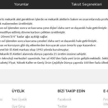
Yorumlar
Taksit Seçenekleri
r türlü mekanik alet gerektiren işlerde ve mekanik aletlerin bakım ve onarımlarında pro
 malzemeden üretilmiştir.
ve ısıl işlemden sonra ve kavrama çene dişleri daha sert ve dayanıklı hale getirilmiştir.
odifiye edilmiş dövme karbon çelikten üretilmiştir.
 20mm/3/4’’ kadar ağız açıklığı sağlar.
 ısıl işlemden sonra kavrama çeneleri daha sert ve dayanıklı hale getirilmiştir.
as ve korozyon gibi dış etkenlerden koruyarak uzun ömürlü yapı kazandırır.
el bir El Aleti markası olup 1992 yılında kurulmuştur.
kanik El Aletleri alanında dünya çapında 21 üretim üssüne sahiptir.
noloji merkezleri sayesinde, her yıl 400'den fazla yeni ürün geliştirmektedir. Sektö
etçi Fiyat, Yüksek Kalite ve Geniş Ürün Çeşidiyle Dünya çapında 100’den fazla ülked
ve diğer konularda yetersiz gördüğünüz noktaları öneri formunu kullanarak taraf
Bu ürüne ilk yorumu siz yapın!
ÜYELİK
BİZİ TAKİP EDİN
E-
r.
Yorum Yaz
si
Yeni Üyelik
Facebook
Fır
ist
Üye Girişi
Twitter