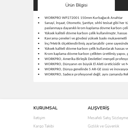
Ürün Bilgisi
•
WORKPRO WP272001 150mm Kurbağacık Anahtar
•
Sanayi, İnşaat, Otomotiv, Şantiye, sıhhi tesisat gibi he
paslanmaya dayanıklı krom kaplama dövme karbon çelik
•
Yüksek kaliteli dövme karbon çelik kullanılmıştır, hassas 
•
Kavrama çeneleri ve gövdesi yüksek baskı mukavemetli m
•
İnç/Metrik ölçeklendirilmiş ayarlanabilir çene sayesinde
•
Yüksek kaliteli dövme karbon çelik kullanılarak hassas ve
•
Krom kaplama dövme karbon çelikten üretilmiş yapısı, p
•
WORKPRO, Amerika Birleşik Devletleri menşeli profesyon
•
WORKPRO, Dünyanın en büyük El Aleti üreticisidir ve Me
•
WORKPRO, Dünya genelinde 5 AR-GE üssü ve inovasyon tek
•
WORKPRO, Sadece profesyonel değil, aynı zamanda Rekab
Bu ürünün fiyat bilgisi, resim, ürün açıklamalarında 
Görüş ve önerileriniz için teşekkür ederiz.
KURUMSAL
ALIŞVERİŞ
Ürün resmi kalitesiz, bozuk veya görüntülenemiyo
Ürün açıklamasında eksik bilgiler bulunuyor.
İletişim
Mesafeli Satış Sözleşme
Ürün bilgilerinde hatalar bulunuyor.
Kargo Takibi
Gizlilik ve Güvenlik