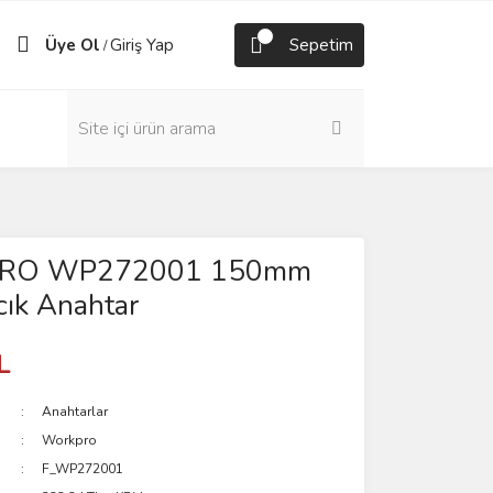
Üye Ol
Giriş Yap
Sepetim
/
RO WP272001 150mm
ık Anahtar
L
Anahtarlar
Workpro
F_WP272001