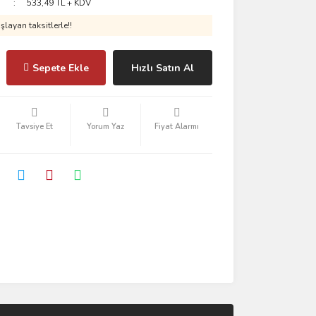
533,49 TL + KDV
layan taksitlerle!!
Sepete Ekle
Hızlı Satın Al
Tavsiye Et
Yorum Yaz
Fiyat Alarmı