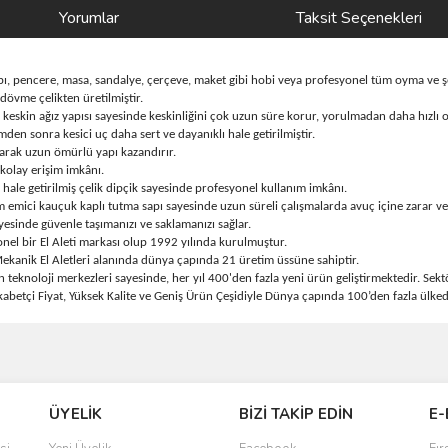
Yorumlar
Taksit Seçenekleri
, pencere, masa, sandalye, çerçeve, maket gibi hobi veya profesyonel tüm oyma ve şe
övme çelikten üretilmiştir.
 keskin ağız yapısı sayesinde keskinliğini çok uzun süre korur, yorulmadan daha hızlı 
lemden sonra kesici uç daha sert ve dayanıklı hale getirilmiştir.
yarak uzun ömürlü yapı kazandırır.
kolay erişim imkânı.
 hale getirilmiş çelik dipçik sayesinde profesyonel kullanım imkânı.
emici kauçuk kaplı tutma sapı sayesinde uzun süreli çalışmalarda avuç içine zarar verm
ayesinde güvenle taşımanızı ve saklamanızı sağlar.
el bir El Aleti markası olup 1992 yılında kurulmuştur.
kanik El Aletleri alanında dünya çapında 21 üretim üssüne sahiptir.
noloji merkezleri sayesinde, her yıl 400'den fazla yeni ürün geliştirmektedir. Sektö
etçi Fiyat, Yüksek Kalite ve Geniş Ürün Çeşidiyle Dünya çapında 100’den fazla ülked
ve diğer konularda yetersiz gördüğünüz noktaları öneri formunu kullanarak taraf
Bu ürüne ilk yorumu siz yapın!
ÜYELİK
BİZİ TAKİP EDİN
E-
r.
Yorum Yaz