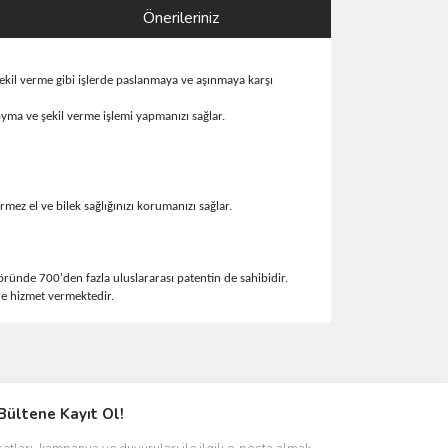
Önerileriniz
kil verme gibi işlerde paslanmaya ve aşınmaya karşı
oyma ve şekil verme işlemi yapmanızı sağlar.
ez el ve bilek sağlığınızı korumanızı sağlar.
ründe 700'den fazla uluslararası patentin de sahibidir.
e hizmet vermektedir.
ımıza iletebilirsiniz.
Bültene Kayıt Ol!