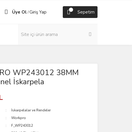
Üye Ol
Giriş Yap
Sepetim
/
RO WP243012 38MM
nel İskarpela
L
İskarpelalar ve Rendeler
Workpro
F_WP243012