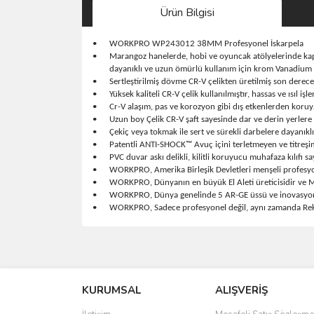
Ürün Bilgisi
•
WORKPRO WP243012 38MM Profesyonel İskarpela
•
Marangoz hanelerde, hobi ve oyuncak atölyelerinde kapı
dayanıklı ve uzun ömürlü kullanım için krom Vanadium d
•
Sertleştirilmiş dövme CR-V çelikten üretilmiş son derece
•
Yüksek kaliteli CR-V çelik kullanılmıştır, hassas ve ısıl iş
•
Cr-V alaşım, pas ve korozyon gibi dış etkenlerden koru
•
Uzun boy Çelik CR-V şaft sayesinde dar ve derin yerlere 
•
Çekiç veya tokmak ile sert ve sürekli darbelere dayanıklı
•
Patentli ANTI-SHOCK™ Avuç içini terletmeyen ve titreşim 
•
PVC duvar askı delikli, kilitli koruyucu muhafaza kılıfı s
•
WORKPRO, Amerika Birleşik Devletleri menşeli profesyon
•
WORKPRO, Dünyanın en büyük El Aleti üreticisidir ve Me
•
WORKPRO, Dünya genelinde 5 AR-GE üssü ve inovasyon tek
•
WORKPRO, Sadece profesyonel değil, aynı zamanda Rekab
Bu ürünün fiyat bilgisi, resim, ürün açıklamalarında 
Görüş ve önerileriniz için teşekkür ederiz.
KURUMSAL
ALIŞVERİŞ
Ürün resmi kalitesiz, bozuk veya görüntülenemiyo
Ürün açıklamasında eksik bilgiler bulunuyor.