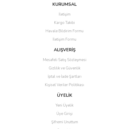
Bu ürüne ilk yorumu siz yapın!
KURUMSAL
tarafımıza iletebilirsiniz.
Görüş ve önerileriniz için teşekkür ederiz.
İletişim
Yorum Yaz
Kargo Takibi
Ürün resmi kalitesiz, bozuk veya görüntülenemiyor.
Havale Bildirim Formu
Ürün açıklamasında eksik bilgiler bulunuyor.
İletişim Formu
Ürün bilgilerinde hatalar bulunuyor.
Ürün fiyatı diğer sitelerden daha pahalı.
ALIŞVERİŞ
Bu ürüne benzer farklı alternatifler olmalı.
Mesafeli Satış Sözleşmesi
Gizlilik ve Güvenlik
İptal ve İade Şartları
Kişisel Veriler Politikası
Gönder
ÜYELİK
Yeni Üyelik
Üye Girişi
Şifremi Unuttum