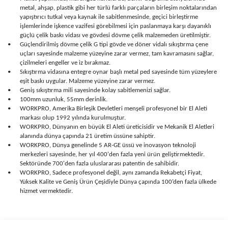
metal, ahşap, plastik gibi her türlü farklı parçaların birleşim noktalarından
yapıştırıcı tutkal veya kaynak ile sabitlenmesinde, geçici birleştirme
işlemlerinde işkence vazifesi görebilmesi için paslanmaya karşı dayanıklı
güçlü çelik baskı vidası ve gövdesi dövme çelik malzemeden üretilmiştir.
•
Güçlendirilmiş dövme çelik G tipi gövde ve döner vidalı sıkıştırma çene
uçları sayesinde malzeme yüzeyine zarar vermez, tam kavramasını sağlar,
çizilmeleri engeller ve iz bırakmaz.
•
Sıkıştırma vidasına entegre oynar başlı metal ped sayesinde tüm yüzeylere
eşit baskı uygular. Malzeme yüzeyine zarar vermez.
•
Geniş sıkıştırma mili sayesinde kolay sabitlemenizi sağlar.
•
100mm uzunluk, 55mm derinlik.
•
WORKPRO, Amerika Birleşik Devletleri menşeli profesyonel bir El Aleti
markası olup 1992 yılında kurulmuştur.
•
WORKPRO, Dünyanın en büyük El Aleti üreticisidir ve Mekanik El Aletleri
alanında dünya çapında 21 üretim üssüne sahiptir.
•
WORKPRO, Dünya genelinde 5 AR-GE üssü ve inovasyon teknoloji
merkezleri sayesinde, her yıl 400'den fazla yeni ürün geliştirmektedir.
Sektöründe 700'den fazla uluslararası patentin de sahibidir.
•
WORKPRO, Sadece profesyonel değil, aynı zamanda Rekabetçi Fiyat,
Yüksek Kalite ve Geniş Ürün Çeşidiyle Dünya çapında 100’den fazla ülkede
hizmet vermektedir.
Bu ürünün fiyat bilgisi, resim, ürün açıklamalarında ve diğer
konularda yetersiz gördüğünüz noktaları öneri formunu kullanarak