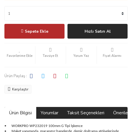
Sepete Ekle
Hızlı Satın Al
Tavsiye Et
Yorum Yaz
Fiyat Alarmı
Ürün Paylaş :
Karşılaştır
Ürün Bilgisi
Yorumlar
Taksit Seçenekleri
Önerilerin
•
WORKPRO WP232019 100mm G Tipi İşkence
•
Maket yapımında, marangoz hanelerde, demir doğrama atölyelerinde