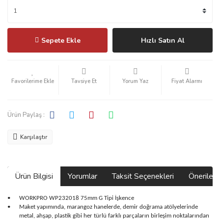
Sepete Ekle
Hızlı Satın Al
Tavsiye Et
Yorum Yaz
Fiyat Alarmı
Ürün Paylaş :
Karşılaştır
Ürün Bilgisi
Yorumlar
Taksit Seçenekleri
Önerilerin
•
WORKPRO WP232018 75mm G Tipi İşkence
•
Maket yapımında, marangoz hanelerde, demir doğrama atölyelerinde
metal, ahşap, plastik gibi her türlü farklı parçaların birleşim noktalarından