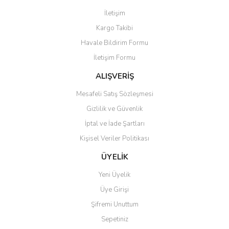
Görüş ve önerileriniz için teşekkür ederiz.
İletişim
Yorum Yaz
Kargo Takibi
Ürün resmi kalitesiz, bozuk veya görüntülenemiyor.
Havale Bildirim Formu
Ürün açıklamasında eksik bilgiler bulunuyor.
İletişim Formu
Ürün bilgilerinde hatalar bulunuyor.
Ürün fiyatı diğer sitelerden daha pahalı.
ALIŞVERİŞ
Bu ürüne benzer farklı alternatifler olmalı.
Mesafeli Satış Sözleşmesi
Gizlilik ve Güvenlik
İptal ve İade Şartları
Kişisel Veriler Politikası
Gönder
ÜYELİK
Yeni Üyelik
Üye Girişi
Şifremi Unuttum
Sepetiniz