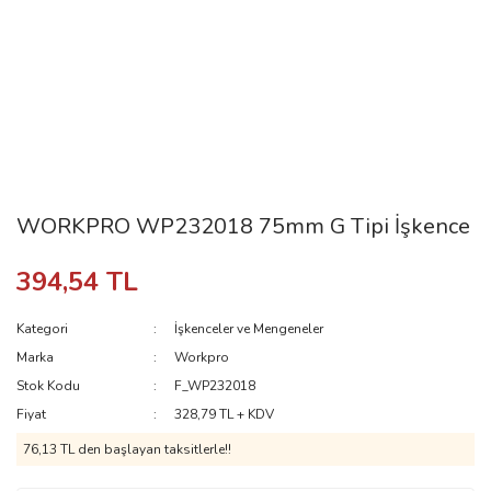
WORKPRO WP232018 75mm G Tipi İşkence
394,54 TL
Kategori
İşkenceler ve Mengeneler
Marka
Workpro
Stok Kodu
F_WP232018
Fiyat
328,79 TL + KDV
76,13 TL den başlayan taksitlerle!!