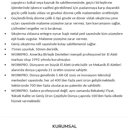
yapıştırıcı tutkal veya kaynak ile sabitlenmesinde, geçici birleştirme
işlemlerinde işkence vazifesi görebilmesi için paslanmaya karşı dayanıklı
güçlü çelik baskı vidası ve gövdesi dövme çelik malzemeden üretilmiştir.
•
Güçlendirilmiş dövme çelik G tipi gövde ve döner vidalı sıkıştırma çene
uçları sayesinde malzeme yüzeyine zarar vermez, tam kavramasını sağlar,
çizilmeleri engeller ve iz bırakmaz.
•
Sıkıştırma vidasına entegre oynar başlı metal ped sayesinde tüm yüzeylere
eşit baskı uygular. Malzeme yüzeyine zarar vermez.
•
Geniş sıkıştırma mili sayesinde kolay sabitlemenizi sağlar.
•
75mm uzunluk, 50mm derinlik.
•
WORKPRO, Amerika Birleşik Devletleri menşeli profesyonel bir El Aleti
markası olup 1992 yılında kurulmuştur.
•
WORKPRO, Dünyanın en büyük El Aleti üreticisidir ve Mekanik El Aletleri
alanında dünya çapında 21 üretim üssüne sahiptir.
•
WORKPRO, Dünya genelinde 5 AR-GE üssü ve inovasyon teknoloji
merkezleri sayesinde, her yıl 400'den fazla yeni ürün geliştirmektedir.
Sektöründe 700'den fazla uluslararası patentin de sahibidir.
•
WORKPRO, Sadece profesyonel değil, aynı zamanda Rekabetçi Fiyat,
Yüksek Kalite ve Geniş Ürün Çeşidiyle Dünya çapında 100’den fazla ülkede
hizmet vermektedir.
Bu ürünün fiyat bilgisi, resim, ürün açıklamalarında ve diğer
konularda yetersiz gördüğünüz noktaları öneri formunu kullanarak
Bu ürüne ilk yorumu siz yapın!
KURUMSAL
tarafımıza iletebilirsiniz.